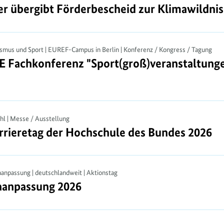
r übergibt Förderbescheid zur Klimawildnis
er übergibt Förderbescheid zur Klimawildnis
ismus und Sport | EUREF-Campus in Berlin | Konferenz / Kongress / Tagung
achkonferenz "Sport(groß)veranstaltungen
achkonferenz "Sport(groß)veranstaltungen 
ühl | Messe / Ausstellung
rieretag der Hochschule des Bundes 2026
rieretag der Hochschule des Bundes 2026
aanpassung | deutschlandweit | Aktionstag
aanpassung 2026
aanpassung 2026