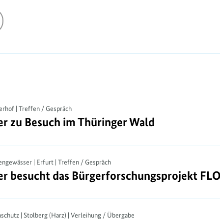
erhof | Treffen / Gespräch
er zu Besuch im Thüringer Wald
er zu Besuch im Thüringer Wald
ngewässer | Erfurt | Treffen / Gespräch
er besucht das Bürgerforschungsprojekt FL
er besucht das Bürgerforschungsprojekt FL
aschutz | Stolberg (Harz) | Verleihung / Übergabe