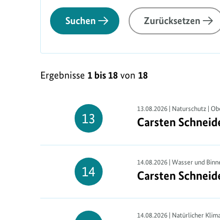
Suchen
Zurücksetzen
L
Ergebnisse
1 bis 18
von
18
i
s
t
13.08.2026 | Naturschutz | Ob
13
Carsten Schneid
Carsten Schneid
13.
e
August
n
a
14.08.2026 | Wasser und Binne
14
Carsten Schneid
Carsten Schneid
14.
n
August
s
i
14.08.2026 | Natürlicher Klim