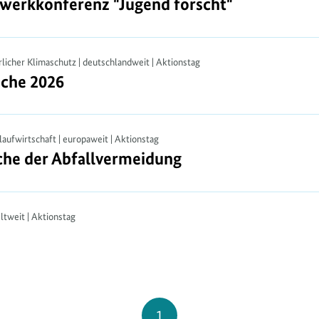
zwerkkonferenz "Jugend forscht"
zwerkkonferenz "Jugend forscht"
licher Klimaschutz | deutschlandweit | Aktionstag
che 2026
he 2026
laufwirtschaft | europaweit | Aktionstag
he der Abfallvermeidung
he der Abfallvermeidung
ltweit | Aktionstag
Seite
1