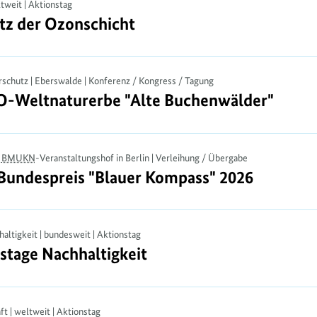
ltweit | Aktionstag
tz der Ozonschicht
utz der Ozonschicht
rschutz | Eberswalde | Konferenz / Kongress / Tagung
-Weltnaturerbe "Alte Buchenwälder"
O-Weltnaturerbe "Alte Buchenwälder"
|
BMUKN
-Veranstaltungshof in Berlin | Verleihung / Übergabe
 Bundespreis "Blauer Kompass" 2026
 Bundespreis "Blauer Kompass" 2026
altigkeit | bundesweit | Aktionstag
stage Nachhaltigkeit
stage Nachhaltigkeit
ft | weltweit | Aktionstag