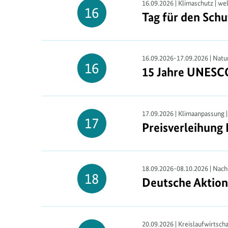
16.09.2026 | Klimaschutz | we
16
Tag für den Schu
Tag für den Sch
16.
September
16.09.2026-17.09.2026 | Natu
16
15 Jahre UNESCO
15 Jahre UNESC
16.
September
17.09.2026 | Klimaanpassung 
17
Preisverleihung
Preisverleihung
17.
September
18.09.2026-08.10.2026 | Nachh
18
Deutsche Aktion
Deutsche Aktion
18.
September
20.09.2026 | Kreislaufwirtscha