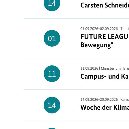
14
Carsten Schneide
Carsten Schneid
c
14.
August
h
t
01.09.2026-02.09.2026 | Tour
FUTURE LEAGUE F
FUTURE LEAGUE F
01
01.
Bewegung"
September
11.09.2026 | Ministerium | Br
11
Campus- und Kar
Campus- und Kar
11.
September
14.09.2026-20.09.2026 | Klim
14
Woche der Klim
Woche der Klim
14.
September