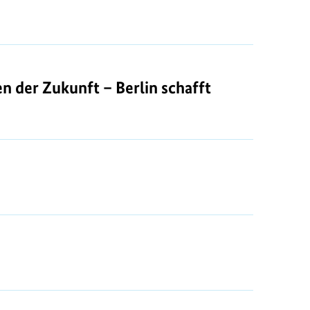
 der Zukunft – Berlin schafft Bewegung"
der Zukunft – Berlin schafft