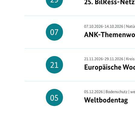
25. BilRess-Net
25. BilRess-Net
29.
September
07.10.2026-14.10.2026 | Natür
07
ANK
-Themenwo
ANK-Themenwoc
07.
Oktober
21.11.2026-29.11.2026 | Kreis
21
Europäische Woc
Europäische Woc
21.
November
05.12.2026 | Bodenschutz | we
05
Weltbodentag
Weltbodentag
05.
Dezember