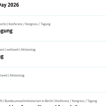
ay 2026
Day 2026
 Berlin | Konferenz / Kongress / Tagung
agung
agung
ort | weltweit | Aktionstag
ag
ag
ltweit | Aktionstag
aft | Bundesumweltministerium in Berlin | Konferenz / Kongress / Tagung