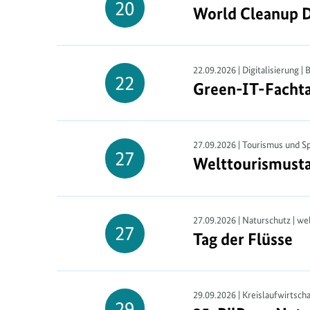
20
World Cleanup D
World Cleanup 
20.
September
22.09.2026 | Digitalisierung |
22
Green-
IT
-Facht
Green-IT-Facht
22.
September
27.09.2026 | Tourismus und Sp
27
Welttourismust
Welttourismust
27.
September
27.09.2026 | Naturschutz | we
27
Tag der Flüsse
Tag der Flüsse
27.
September
29.09.2026 | Kreislaufwirtsch
29