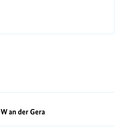
OW an der Gera
OW an der Gera