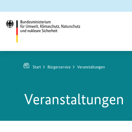
Zum
Zur
Zur
Hauptinhalt
Suche
Hauptnavigation
springen
springen
springen
Bundesministerium
für
Umwelt,
Start
Bürgerservice
Veranstaltungen
Klimaschutz,
Naturschutz
und
Veranstaltungen
nukleare
Sicherheit