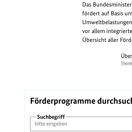
Das Bundesminister
fördert auf Basis u
Umweltbelastungen z
vor allem integrier
Übersicht aller Fö
L
Über
Theme
i
n
k
Förderprogramme durchsuc
Suchbegriff