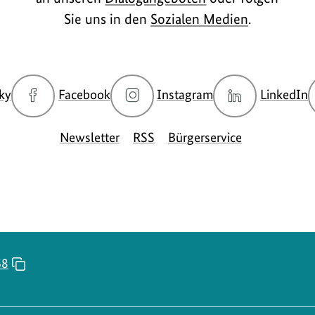
Sie uns in den
Sozialen Medien
.
zur
zur
zur
z
ky
Facebook
Instagram
LinkedIn
Bluesky-
Facebook-
Instagram-
L
Seite
Seite
Seite
S
Newsletter
RSS
Bürgerservice
des
des
des
d
BMUKN
BMUKN
BMUKN
68