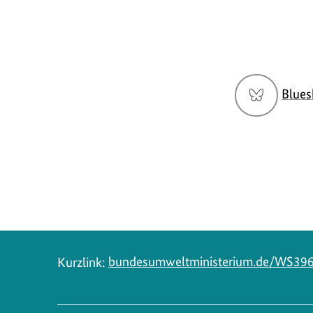
Social
Blues
Media
Navigation
Kurzlink:
bundesumweltministerium.de/WS39