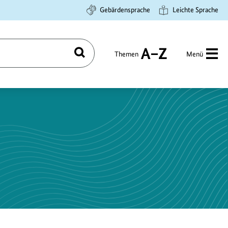
Gebärdensprache
Leichte Sprache
Themen
Menü
Suchen
A
bis
Z