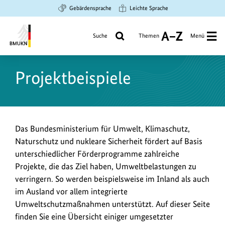
Zum
Zur
Zur
Gebärdensprache
Leichte Sprache
Hauptinhalt
Suche
Hauptnavigation
springen
springen
springen
Suche
Themen
Menü
A
bis
Bundesministerium
Z
für
Projektbeispiele
Umwelt,
Klimaschutz,
Naturschutz
und
nukleare
Das Bundesministerium für Umwelt, Klimaschutz,
Sicherheit
Naturschutz und nukleare Sicherheit fördert auf Basis
unterschiedlicher Förderprogramme zahlreiche
Projekte, die das Ziel haben, Umweltbelastungen zu
verringern. So werden beispielsweise im Inland als auch
im Ausland vor allem integrierte
Umweltschutzmaßnahmen unterstützt. Auf dieser Seite
finden Sie eine Übersicht einiger umgesetzter