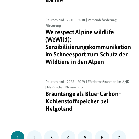
Artenvielfalt
und
Mitarbeitende
We
Deutschland | 2016 - 2018 | Verbändeförderung |
bei
Förderung
respect
We respect Alpine wildlife (WeWild
We respect Alpine wildlife
der
Alpine
(WeWild):
Steuerkanzlei
wildlife
Sensibilisierungskommunikation
Florian
(WeWild):
im Schneesport zum Schutz der
Bächle
Sensibilisierungskommunikation
Wildtiere in den Alpen
im
Schneesport
zum
Brauntange
Deutschland | 2025 - 2029 | Fördermaßnahmen im
ANK
Schutz
| Natürlicher Klimaschutz
als
Brauntange als Blue-Carbon-Kohlen
Brauntange als Blue-Carbon-
der
Blue-
Kohlenstoffspeicher bei
Wildtiere
Carbon-
Helgoland
in
Kohlenstoffspeicher
den
bei
Alpen
Helgoland
Seite
Seite
Seite
Seite
Seite
Seite
Seite
1
2
3
4
5
6
7