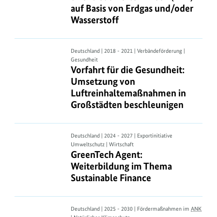
von
auf Basis von Erdgas und/oder
direktreduziertem
Wasserstoff
Eisen
(DRI)
auf
Vorfahrt
Deutschland | 2018 - 2021 | Verbändeförderung |
Basis
Gesundheit
für
Vorfahrt für die Gesundheit: Umse
Vorfahrt für die Gesundheit:
von
die
Umsetzung von
Erdgas
Gesundheit:
Luftreinhaltemaßnahmen in
und/oder
Umsetzung
Großstädten beschleunigen
Wasserstoff
von
Luftreinhaltemaßnahmen
in
GreenTech
Deutschland | 2024 - 2027 | Exportinitiative
Großstädten
Umweltschutz | Wirtschaft
Agent:
GreenTech Agent: Weiterbildung im
GreenTech Agent:
beschleunigen
Weiterbildung
Weiterbildung im Thema
im
Sustainable Finance
Thema
Sustainable
Finance
Seegras
Deutschland | 2025 - 2030 | Fördermaßnahmen im
ANK