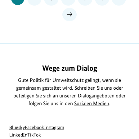
Nächste
Seite
Wege zum Dialog
Gute Politik für Umweltschutz gelingt, wenn sie
gemeinsam gestaltet wird. Schreiben Sie uns oder
beteiligen Sie sich an unseren
Dialogangeboten
oder
folgen Sie uns in den
Sozialen Medien
.
Social
zur
zur
zur
Bluesky
Facebook
Instagram
Media
Bluesky-
zur
zur
Facebook-
Instagram-
LinkedIn
TikTok