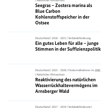
| Natürlicher Klimaschutz
–
Seegras – Zostera marina als Blue C
Seegras – Zostera marina als
Zostera
Blue Carbon
marina
Kohlenstoffspeicher in der
als
Ostsee
Blue
Carbon
Kohlenstoffspeicher
Ein
Deutschland | 2018 - 2021 | Verbändeförderung
Ein gutes Leben für alle – junge Sti
in
Ein gutes Leben für alle – junge
gutes
der
Stimmen in der Suffizienzpolitik
Leben
Ostsee
für
alle
–
Reaktivierung
Deutschland | 2025 - 2028 | Fördermaßnahmen im
ANK
junge
| Natürlicher Klimaschutz
des
Reaktivierung des natürlichen Was
Stimmen
Reaktivierung des natürlichen
natürlichen
in
Wasserrückhaltevermögens im
Wasserrückhaltevermögens
der
Arnsberger Wald
im
Suffizienzpolitik
Arnsberger
Wald
GemüseAckerdemie
Deutschland | 2017 - 2019 | Verbändeförderung |