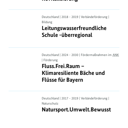
zur
Moor-
Revitalisierung
Leitungswasserfreundliche
Deutschland | 2018 - 2019 | Verbändeförderung |
Bildung
Schule
Leitungswasserfreundliche Schule -
Leitungswasserfreundliche
-überregional
Schule -überregional
Fluss.Frei.Raum
Deutschland | 2024 - 2030 | Fördermaßnahmen im
ANK
| Förderung
–
Fluss.Frei.Raum – Klimaresiliente B
Fluss.Frei.Raum –
Klimaresiliente
Klimaresiliente Bäche und
Bäche
Flüsse für Bayern
und
Flüsse
für
Natursport.Umwelt.Bewusst
Deutschland | 2017 - 2019 | Verbändeförderung |
Bayern
Naturschutz
Natursport.Umwelt.Bewusst
Natursport.Umwelt.Bewusst