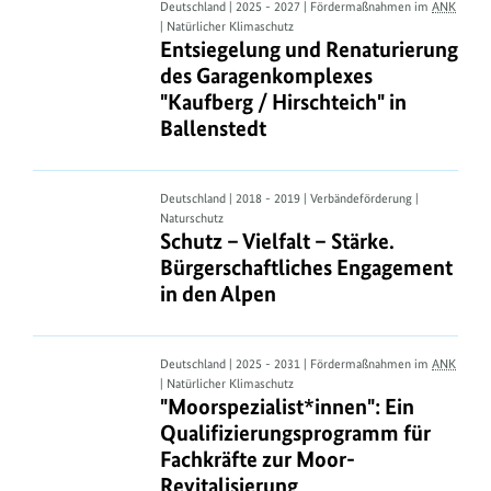
Entsiegelung
Deutschland | 2025 - 2027 | Fördermaßnahmen im
ANK
alle!
| Natürlicher Klimaschutz
und
Entsiegelung und Renaturierung des
Entsiegelung und Renaturierung
Renaturierung
des Garagenkomplexes
des
"Kaufberg / Hirschteich" in
Garagenkomplexes
Ballenstedt
"Kaufberg
/
Hirschteich"
Schutz
Deutschland | 2018 - 2019 | Verbändeförderung |
in
Naturschutz
–
Schutz – Vielfalt – Stärke. Bürgers
Schutz – Vielfalt – Stärke.
Ballenstedt
Vielfalt
Bürgerschaftliches Engagement
–
in den Alpen
Stärke.
Bürgerschaftliches
Engagement
"Moorspezialist*innen":
Deutschland | 2025 - 2031 | Fördermaßnahmen im
ANK
in
| Natürlicher Klimaschutz
Ein
"Moorspezialist*innen": Ein Qualif
"Moorspezialist*innen": Ein
den
Qualifizierungsprogramm
Qualifizierungsprogramm für
Alpen
für
Fachkräfte zur Moor-
Fachkräfte
Revitalisierung