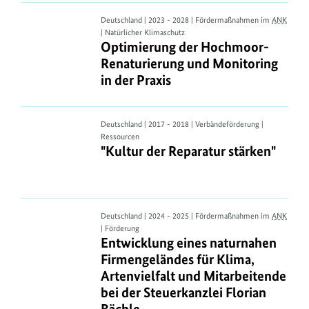
Optimierung
Deutschland | 2023 - 2028 | Fördermaßnahmen im
ANK
| Natürlicher Klimaschutz
der
Optimierung der Hochmoor-Renaturi
Optimierung der Hochmoor-
Hochmoor-
Renaturierung und Monitoring
Renaturierung
in der Praxis
und
Monitoring
in
"Kultur
Deutschland | 2017 - 2018 | Verbändeförderung |
der
Ressourcen
der
"Kultur der Reparatur stärken"
"Kultur der Reparatur stärken"
Praxis
Reparatur
stärken"
Entwicklung
Deutschland | 2024 - 2025 | Fördermaßnahmen im
ANK
| Förderung
eines
Entwicklung eines naturnahen Firmen
Entwicklung eines naturnahen
naturnahen
Firmengeländes für Klima,
Firmengeländes
Artenvielfalt und Mitarbeitende
für
bei der Steuerkanzlei Florian
Klima,
Bächle