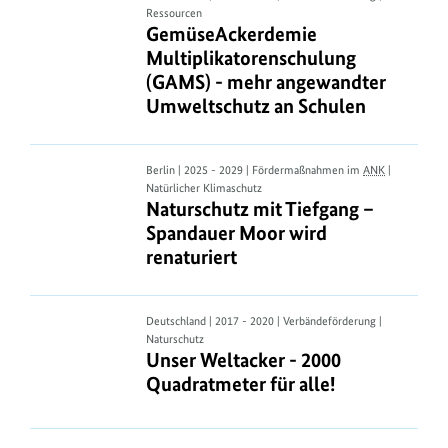
Ressourcen
Multiplikatorenschulung
GemüseAckerdemie Multiplikatore
GemüseAckerdemie
(GAMS)
Multiplikatorenschulung
-
(GAMS) - mehr angewandter
mehr
Umweltschutz an Schulen
angewandter
Umweltschutz
an
Naturschutz
Berlin | 2025 - 2029 | Fördermaßnahmen im
ANK
|
Schulen
Natürlicher Klimaschutz
mit
Naturschutz mit Tiefgang – Spandau
Naturschutz mit Tiefgang –
Tiefgang
Spandauer Moor wird
–
renaturiert
Spandauer
Moor
wird
Unser
Deutschland | 2017 - 2020 | Verbändeförderung |
renaturiert
Naturschutz
Weltacker
Unser Weltacker - 2000 Quadratmeter
Unser Weltacker - 2000
-
Quadratmeter für alle!
2000
Quadratmeter
für