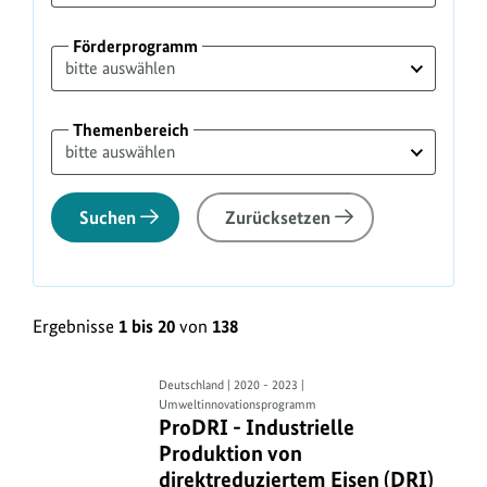
Förderprogramm
Themenbereich
Suchen
Zurücksetzen
Ergebnisse
1 bis 20
von
138
ProDRI
Deutschland | 2020 - 2023 |
Umweltinnovationsprogramm
-
ProDRI - Industrielle Produktion vo
ProDRI - Industrielle
Industrielle
Produktion von
Produktion
direktreduziertem Eisen (DRI)