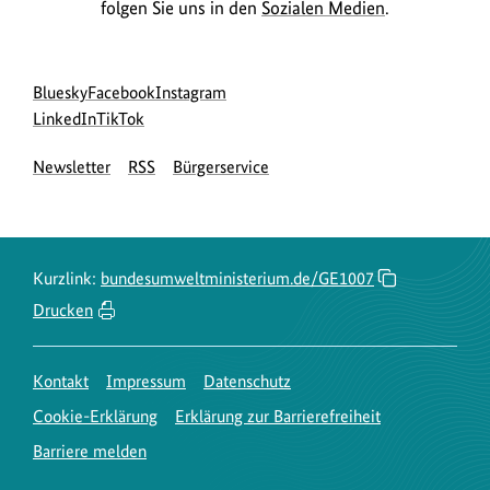
folgen Sie uns in den
Sozialen Medien
.
n
z
u
Social
zur
zur
zur
Bluesky
Facebook
Instagram
m
Media
Bluesky-
zur
zur
Facebook-
Instagram-
LinkedIn
TikTok
B
Navigation
Seite
LinkedIn-
TikTok-
Seite
Seite
i
Newsletter
RSS
Bürgerservice
des
Seite
Seite
des
des
l
BMUKN
des
des
BMUKN
BMUKN
BMUKN
BMUKN
d
a
Kurzlink:
bundesumweltministerium.de/GE1007
n
Drucken
z
e
i
Kontakt
Impressum
Datenschutz
g
Cookie-Erklärung
Erklärung zur Barrierefreiheit
e
Barriere melden
n