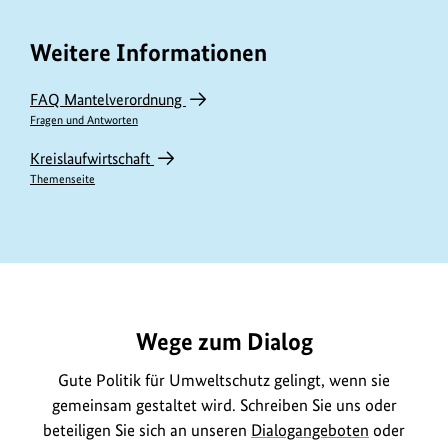
e
b
Weitere Informationen
e
r
FAQ Mantelverordnung
i
Fragen und Antworten
n
Kreislaufwirtschaft
f
Themenseite
o
r
m
https://www.bundesumweltministerium.de/GE1007
a
t
Wege zum Dialog
i
o
Gute Politik für Umweltschutz gelingt, wenn sie
n
gemeinsam gestaltet wird. Schreiben Sie uns oder
e
beteiligen Sie sich an unseren
Dialogangeboten
oder