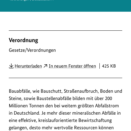
D
Verordnung
o
w
Gesetze/Verordnungen
n
PDF
Herunterladen
In neuem Fenster öffnen
425 KB
l
o
a
Bauabfälle, wie Bauschutt, Straßenaufbruch, Boden und
d
Steine, sowie Baustellenabfälle bilden mit über 200
s
Millionen Tonnen den bei weitem größten Abfallstrom
/
in Deutschland. Je mehr dieser mineralischen Abfälle in
L
eine effektive, kreislauforientierte Bewirtschaftung
i
gelangen, desto mehr wertvolle Ressourcen können