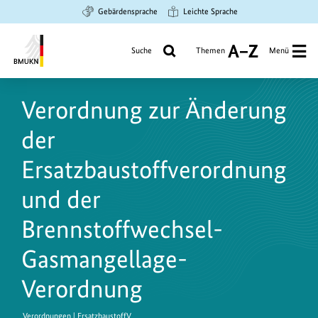
Zum
Zur
Zur
Gebärdensprache
Leichte Sprache
Hauptinhalt
Suche
Hauptnavigation
springen
springen
springen
Suche
Themen
Menü
A
bis
Bundesministerium
Z
für
Verordnung zur Änderung
Umwelt,
Klimaschutz,
der
Naturschutz
und
Ersatzbaustoffverordnung
nukleare
und der
Sicherheit
Brennstoffwechsel-
Gasmangellage-
Verordnung
Verordnungen | ErsatzbaustoffV