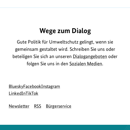
zum
zum
zum
Bild
Bild
Bild
Bild
Bild
Darstellung
Darstellung
Darstellung
Bild
Bild
Bild
anzeigen
anzeigen
anzeigen
anzeigen
anz
anzeigen
anzeigen
anzeigen
Wege zum Dialog
Gute Politik für Umweltschutz gelingt, wenn sie
gemeinsam gestaltet wird. Schreiben Sie uns oder
beteiligen Sie sich an unseren
Dialogangeboten
oder
folgen Sie uns in den
Sozialen Medien
.
Social
zur
zur
zur
Bluesky
Facebook
Instagram
Media
Bluesky-
zur
zur
Facebook-
Instagram-
LinkedIn
TikTok
Navigation
Seite
LinkedIn-
TikTok-
Seite
Seite
Newsletter
RSS
Bürgerservice
des
Seite
Seite
des
des
BMUKN
des
des
BMUKN
BMUKN
BMUKN
BMUKN