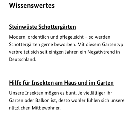
Wissenswertes
Urheberinformationen
Steinwüste Schottergärten
zum
Modern, ordentlich und pflegeleicht – so werden
Bild
Schottergärten gerne beworben. Mit diesem Gartentyp
anzeigen
verbreitet sich seit einigen Jahren ein Negativtrend in
Deutschland.
Urheberinformationen
Hilfe für Insekten am Haus und im Garten
zum
Unsere Insekten mögen es bunt. Je vielfältiger ihr
Bild
Garten oder Balkon ist, desto wohler fühlen sich unsere
anzeigen
nützlichen Mitbewohner.