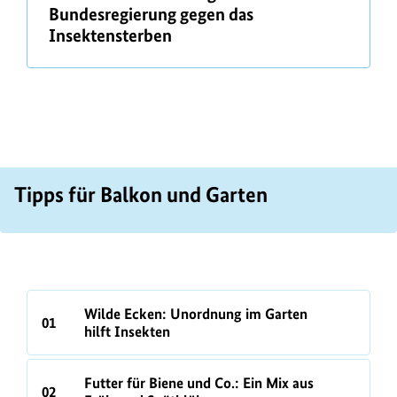
b
Bundesregierung gegen das
e
Insektensterben
r
U
Tipps für Balkon und Garten
z
B
a
Wilde Ecken: Unordnung im Garten
01
hilft Insekten
Futter für Biene und Co.: Ein Mix aus
02