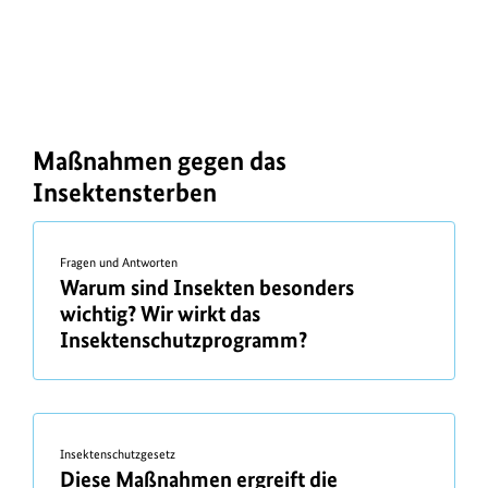
s
c
h
u
Maßnahmen gegen das
Insektensterben
t
FAQ
z
und
Fragen und Antworten
Maßnahmen
ü
Warum sind Insekten besonders
b
wichtig? Wir wirkt das
e
Insektenschutzprogramm?
r
Insektenschutzgesetz
ü
Diese Maßnahmen ergreift die