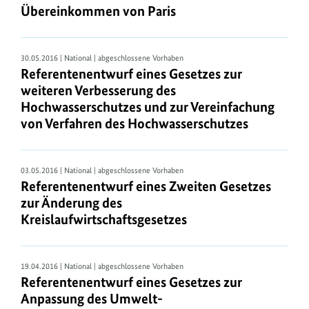
Übereinkommen von Paris
nur
im
Bundesgesetzblatt
30.05.2016 | National | abgeschlossene Vorhaben
.
Referentenentwurf eines Gesetzes zur
Die
weiteren Verbesserung des
neuen
Hochwasserschutzes und zur Vereinfachung
Vorschriften
von Verfahren des Hochwasserschutzes
des
Bundes,
die
03.05.2016 | National | abgeschlossene Vorhaben
in
Referentenentwurf eines Zweiten Gesetzes
den
zur Änderung des
letzten
Kreislaufwirtschaftsgesetzes
sechs
Monaten
19.04.2016 | National | abgeschlossene Vorhaben
in
Referentenentwurf eines Gesetzes zur
Kraft
Anpassung des Umwelt-
getreten