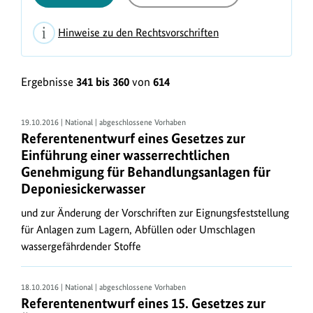
Hinweise zu den Rechtsvorschriften
H
L
i
Ergebnisse
341 bis 360
von
614
i
n
s
w
t
19.10.2016 | National | abgeschlossene Vorhaben
e
Referentenentwurf eines Gesetzes zur
e
i
Einführung einer wasserrechtlichen
n
Genehmigung für Behandlungsanlagen für
s
a
Deponiesickerwasser
e
n
und zur Änderung der Vorschriften zur Eignungsfeststellung
z
s
für Anlagen zum Lagern, Abfüllen oder Umschlagen
u
i
wassergefährdender Stoffe
d
c
e
h
18.10.2016 | National | abgeschlossene Vorhaben
n
Referentenentwurf eines 15. Gesetzes zur
t