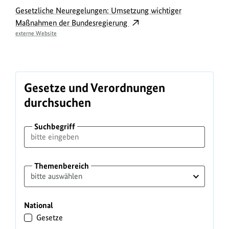
t
Gesetzliche Neuregelungen: Umsetzung wichtiger
Maßnahmen der Bundesregierung
u
externe Website
n
g
s
t
Gesetze und Verordnungen
e
durchsuchen
x
Suchbegriff
t
Themenbereich
National
Gesetze