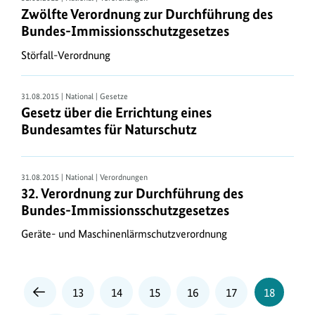
Europäischen
Zwölfte Verordnung zur Durchführung des
Union,
Bundes-Immissionsschutzgesetzes
den
Störfall-Verordnung
Abschluss
umweltvölkerrechtlicher
Verträge
31.08.2015 | National | Gesetze
Gesetz über die Errichtung eines
sowie
Bundesamtes für Naturschutz
Regelungsaktivitäten
auf
nationaler
31.08.2015 | National | Verordnungen
Ebene
32. Verordnung zur Durchführung des
entsteht
Bundes-Immissionsschutzgesetzes
laufend
Geräte- und Maschinenlärmschutzverordnung
neues
Umweltrecht.
Die
Umweltpolitik
Seite
Seite
Seite
Seite
Seite
Seite
13
14
15
16
17
18
Vorherige
Seite
des