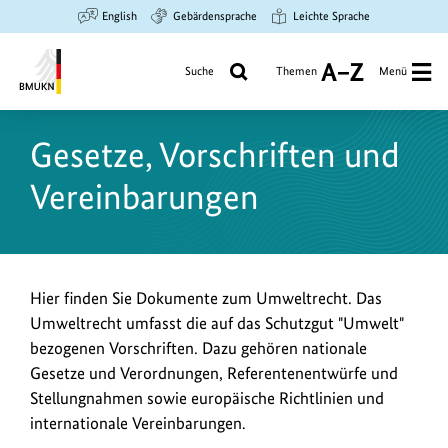
Zum
Zur
Zur
English
Gebärdensprache
Leichte Sprache
Hauptinhalt
Suche
Hauptnavigation
springen
springen
springen
Suche
Themen
Menü
A
bis
Bundesministerium
Z
für
Gesetze, Vorschriften und
Umwelt,
Klimaschutz,
Vereinbarungen
Naturschutz
und
nukleare
Sicherheit
E
Hier finden Sie Dokumente zum Umweltrecht. Das
Umweltrecht umfasst die auf das Schutzgut "Umwelt"
i
bezogenen Vorschriften. Dazu gehören nationale
n
Gesetze und Verordnungen, Referentenentwürfe und
l
Stellungnahmen sowie europäische Richtlinien und
e
internationale Vereinbarungen.
i