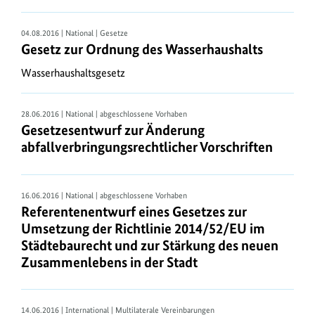
e
n
04.08.2016 | National | Gesetze
Gesetz zur Ordnung des Wasserhaushalts
Gesetze
Wasserhaushaltsgesetz
im
Internet
Die
28.06.2016 | National | abgeschlossene Vorhaben
Gesetzesentwurf zur Änderung
hier
abfallverbringungsrechtlicher Vorschriften
abrufbaren
Gesetzestexte
sind
16.06.2016 | National | abgeschlossene Vorhaben
nicht
Referentenentwurf eines Gesetzes zur
die
Umsetzung der Richtlinie 2014/52/EU im
amtliche
Städtebaurecht und zur Stärkung des neuen
Fassung.
Zusammenlebens in der Stadt
Diese
finden
Sie
14.06.2016 | International | Multilaterale Vereinbarungen