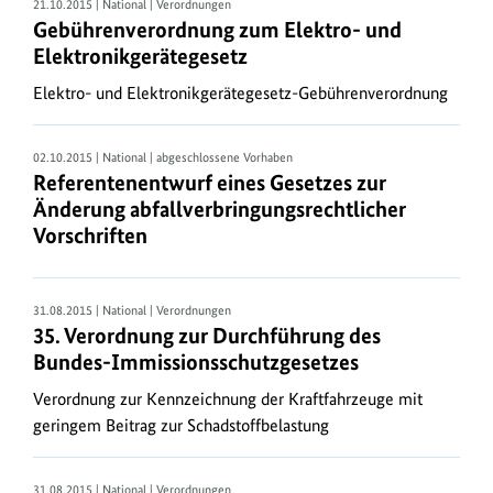
21.10.2015 | National | Verordnungen
erhalten
Gebührenverordnung zum Elektro- und
Sie
Elektronikgerätegesetz
die
Elektro- und Elektronikgerätegesetz-Gebührenverordnung
Gesetze
und
Rechtsverordnungen
02.10.2015 | National | abgeschlossene Vorhaben
Referentenentwurf eines Gesetzes zur
in
Änderung abfallverbringungsrechtlicher
ihrer
Vorschriften
jeweils
geltenden
Fassung.
31.08.2015 | National | Verordnungen
35. Verordnung zur Durchführung des
Ausführung
Bundes-Immissionsschutzgesetzes
des
Umweltrechts
Verordnung zur Kennzeichnung der Kraftfahrzeuge mit
Durch
geringem Beitrag zur Schadstoffbelastung
Richtlinien
der
31.08.2015 | National | Verordnungen