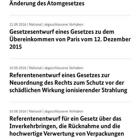
R
Änderung des Atomgesetzes
e
c
21.09.2016 | National | abgeschlossene Vorhaben
h
Gesetzesentwurf eines Gesetzes zu dem
t
Übereinkommen von Paris vom 12. Dezember
2015
s
v
o
14.09.2016 | National | abgeschlossene Vorhaben
r
Referentenentwurf eines Gesetzes zur
Neuordnung des Rechts zum Schutz vor der
s
schädlichen Wirkung ionisierender Strahlung
c
h
r
10.08.2016 | National | abgeschlossene Vorhaben
Referentenentwurf für ein Gesetz über das
i
Inverkehrbringen, die Rücknahme und die
f
hochwertige Verwertung von Verpackungen
t