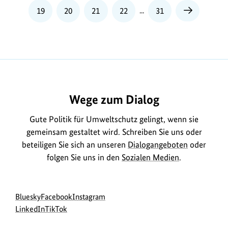
Bundes
Seite
Seite
Seite
Seite
19
20
21
22
...
31
Nächste
Seite
wird
durch
den
Erlass
und
die
Wege zum Dialog
Fortschreibung
von
Gute Politik für Umweltschutz gelingt, wenn sie
Umweltgesetzen,
gemeinsam gestaltet wird. Schreiben Sie uns oder
Umweltverordnungen
beteiligen Sie sich an unseren
Dialogangeboten
oder
und
folgen Sie uns in den
Sozialen Medien
.
dazu
gehörigen
Verwaltungsvorschriften
Social
zur
zur
zur
Bluesky
Facebook
Instagram
gestaltet.
Media
Bluesky-
zur
zur
Facebook-
Instagram-
LinkedIn
TikTok
Der
Navigation
Seite
LinkedIn-
TikTok-
Seite
Seite
Vollzug