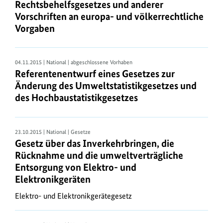
Rechtsbehelfsgesetzes und anderer
sind,
Vorschriften an europa- und völkerrechtliche
erreichen
Vorgaben
Sie
auch
über
04.11.2015 | National | abgeschlossene Vorhaben
den
Referentenentwurf eines Gesetzes zur
Aktualitätendienst
Änderung des Umweltstatistikgesetzes und
.
des Hochbaustatistikgesetzes
Das
gesamte
aktuelle
23.10.2015 | National | Gesetze
Gesetz über das Inverkehrbringen, die
Bundesrecht
Rücknahme und die umweltverträgliche
steht
Entsorgung von Elektro- und
bei
Elektronikgeräten
JURIS
kostenlos
Elektro- und Elektronikgerätegesetz
bereit.
Dort