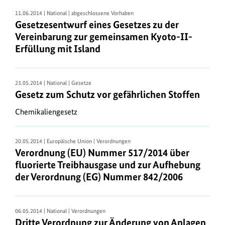
Europäischen
11.06.2014 | National | abgeschlossene Vorhaben
Union,
Gesetzesentwurf eines Gesetzes zu der
den
Vereinbarung zur gemeinsamen Kyoto-II-
Abschluss
Erfüllung mit Island
umweltvölkerrechtlicher
Verträge
sowie
23.05.2014 | National | Gesetze
Gesetz zum Schutz vor gefährlichen Stoffen
Regelungsaktivitäten
auf
Chemikaliengesetz
nationaler
Ebene
20.05.2014 | Europäische Union | Verordnungen
entsteht
Verordnung (EU) Nummer 517/2014 über
laufend
fluorierte Treibhausgase und zur Aufhebung
neues
der Verordnung (EG) Nummer 842/2006
Umweltrecht.
Die
Umweltpolitik
06.05.2014 | National | Verordnungen
des
Dritte Verordnung zur Änderung von Anlagen