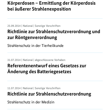
Körperdosen – Ermittlung der Körperdosis
erhalten
bei äußerer Strahlenexposition
Sie
die
Gesetze
25.09.2014 | National | Sonstige Vorschriften
und
Richtlinie zur Strahlenschutzverordnung und
Rechtsverordnungen
zur Röntgenverordnung
in
Strahlenschutz in der Tierheilkunde
ihrer
jeweils
geltenden
31.07.2014 | National | abgeschlossene Vorhaben
Referentenentwurf eines Gesetzes zur
Fassung.
Änderung des Batteriegesetzes
Ausführung
des
Umweltrechts
11.07.2014 | National | Sonstige Vorschriften
Richtlinie zur Strahlenschutzverordnung
Durch
Richtlinien
Strahlenschutz in der Medizin
der