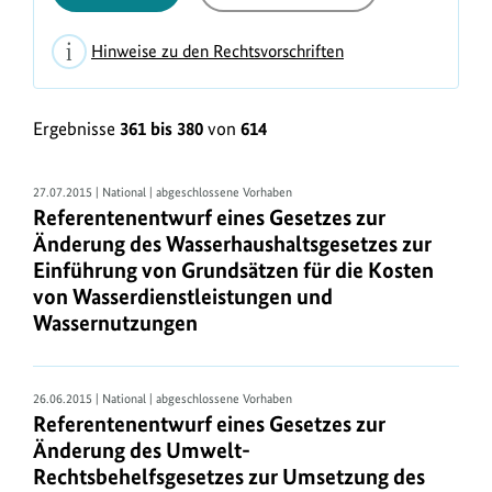
Hinweise zu den Rechtsvorschriften
H
L
i
Ergebnisse
361 bis 380
von
614
i
n
s
w
t
27.07.2015 | National | abgeschlossene Vorhaben
e
Referentenentwurf eines Gesetzes zur
e
i
Änderung des Wasserhaushaltsgesetzes zur
n
Einführung von Grundsätzen für die Kosten
s
a
von Wasserdienstleistungen und
e
Wassernutzungen
n
z
s
u
i
d
26.06.2015 | National | abgeschlossene Vorhaben
c
Referentenentwurf eines Gesetzes zur
e
Änderung des Umwelt-
h
n
Rechtsbehelfsgesetzes zur Umsetzung des
t