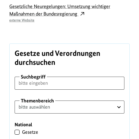
t
Gesetzliche Neuregelungen: Umsetzung wichtiger
Maßnahmen der Bundesregierung
u
externe Website
n
g
s
t
Gesetze und Verordnungen
e
durchsuchen
x
Suchbegriff
t
Themenbereich
National
Gesetze