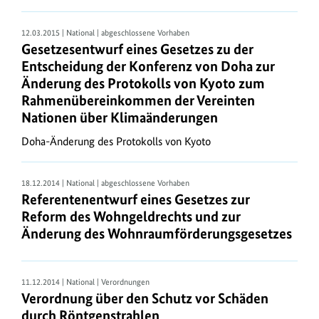
nur
im
12.03.2015 | National | abgeschlossene Vorhaben
Bundesgesetzblatt
Gesetzesentwurf eines Gesetzes zu der
.
Entscheidung der Konferenz von Doha zur
Änderung des Protokolls von Kyoto zum
Die
Rahmenübereinkommen der Vereinten
neuen
Nationen über Klimaänderungen
Vorschriften
des
Doha-Änderung des Protokolls von Kyoto
Bundes,
die
18.12.2014 | National | abgeschlossene Vorhaben
in
Referentenentwurf eines Gesetzes zur
den
Reform des Wohngeldrechts und zur
letzten
Änderung des Wohnraumförderungsgesetzes
sechs
Monaten
in
11.12.2014 | National | Verordnungen
Kraft
Verordnung über den Schutz vor Schäden
getreten
durch Röntgenstrahlen