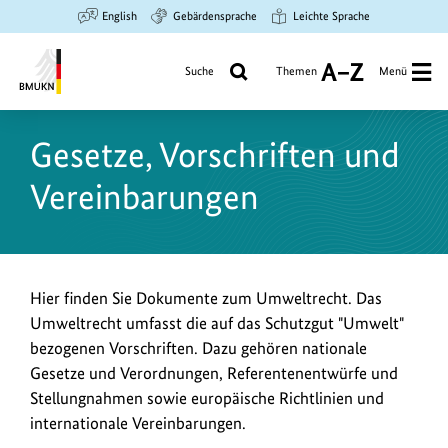
Zum
Zur
Zur
English
Gebärdensprache
Leichte Sprache
Hauptinhalt
Suche
Hauptnavigation
springen
springen
springen
Suche
Themen
Menü
A
bis
Bundesministerium
Z
für
Gesetze, Vorschriften und
Umwelt,
Klimaschutz,
Vereinbarungen
Naturschutz
und
nukleare
Sicherheit
E
Hier finden Sie Dokumente zum Umweltrecht. Das
Umweltrecht umfasst die auf das Schutzgut "Umwelt"
i
bezogenen Vorschriften. Dazu gehören nationale
n
Gesetze und Verordnungen, Referentenentwürfe und
l
Stellungnahmen sowie europäische Richtlinien und
e
internationale Vereinbarungen.
i