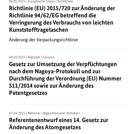
06.05.2015 | Europäische Union | Richtlinien
e
Richtlinie (EU) 2015/720 zur Änderung der
n
Richtlinie 94/62/EG betreffend die
Verringerung des Verbrauchs von leichten
Gesetze
Kunststofftragetaschen
im
Änderung der Verpackungsrichtlinie
Internet
Die
hier
29.04.2015 | National | Gesetze
Gesetz zur Umsetzung der Verpflichtungen
abrufbaren
nach dem Nagoya-Protokoll und zur
Gesetzestexte
Durchführung der Verordnung (EU) Nummer
sind
511/2014 sowie zur Änderung des
nicht
Patentgesetzes
die
amtliche
Fassung.
07.04.2015 | National | abgeschlossene Vorhaben
Diese
Referentenentwurf eines 14. Gesetz zur
finden
Änderung des Atomgesetzes
Sie