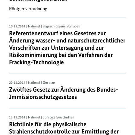
sind,
Röntgenverordnung
erreichen
Sie
10.12.2014 | National | abgeschlossene Vorhaben
auch
Referentenentwurf eines Gesetzes zur
über
Änderung wasser- und naturschutzrechtlicher
den
Vorschriften zur Untersagung und zur
Aktualitätendienst
Risikominimierung bei den Verfahren der
.
Fracking-Technologie
Das
gesamte
aktuelle
20.11.2014 | National | Gesetze
Bundesrecht
Zwölftes Gesetz zur Änderung des Bundes-
steht
Immissionsschutzgesetzes
bei
JURIS
kostenlos
12.11.2014 | National | Sonstige Vorschriften
Richtlinie für die physikalische
bereit.
Strahlenschutzkontrolle zur Ermittlung der
Dort