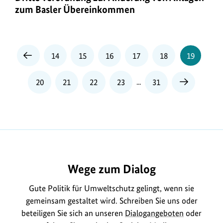
Bundes
zum Basler Übereinkommen
wird
durch
den
Seite
Seite
Seite
Seite
Seite
Seite
14
15
16
17
18
19
Vorherige
Erlass
Seite
und
Seite
Seite
Seite
Seite
20
21
22
23
...
31
Nächste
die
Seite
Fortschreibung
von
Umweltgesetzen,
Umweltverordnungen
und
dazu
Wege zum Dialog
gehörigen
Verwaltungsvorschriften
Gute Politik für Umweltschutz gelingt, wenn sie
gestaltet.
gemeinsam gestaltet wird. Schreiben Sie uns oder
Der
beteiligen Sie sich an unseren
Dialogangeboten
oder
Vollzug