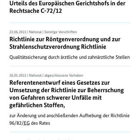
R
Urteils des Europäischen Gerichtshofs in der
e
Rechtsache C-72/12
c
h
23.06.2015 | National | Sonstige Vorschriften
t
Richtlinie zur Röntgenverordnung und zur
Strahlenschutzverordnung Richtlinie
s
v
Qualitätssicherung durch ärztliche und zahnärztliche Stellen
o
r
26.05.2015 | National | abgeschlossene Vorhaben
Referentenentwurf eines Gesetzes zur
s
Umsetzung der Richtlinie zur Beherrschung
c
von Gefahren schwerer Unfälle mit
h
gefährlichen Stoffen,
r
zur Änderung und anschließenden Aufhebung der Richtlinie
i
96/82/
EG
des Rates
f
t