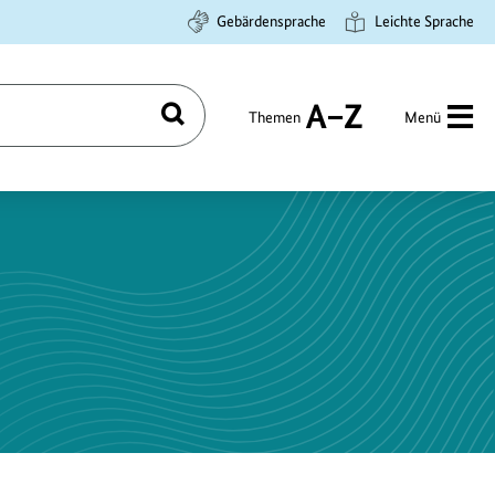
Gebärdensprache
Leichte Sprache
Themen
Menü
Suchen
A
bis
Z