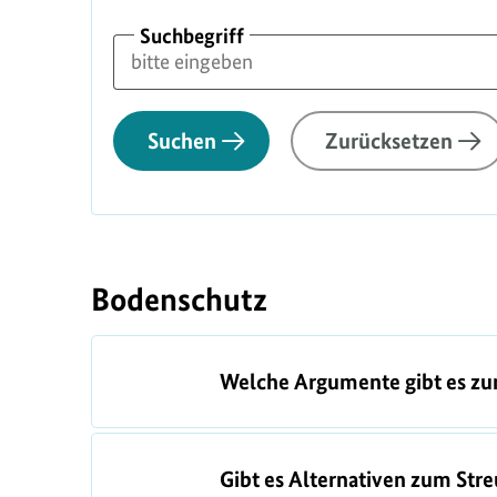
Suchbegriff
Suchen
Zurücksetzen
F
A
Bodenschutz
Q
-
Welche Argumente gibt es zu
L
i
s
Gibt es Alternativen zum Stre