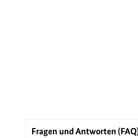
t
-
S
l
i
d
e
r
Fragen und Antworten (FAQ