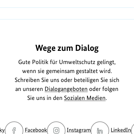
Wege zum Dialog
Gute Politik für Umweltschutz gelingt,
wenn sie gemeinsam gestaltet wird.
Schreiben Sie uns oder beteiligen Sie sich
an unseren
Dialogangeboten
oder folgen
Sie uns in den
Sozialen Medien
.
zur
zur
zur
z
ky
Facebook
Instagram
LinkedIn
Bluesky-
Facebook-
Instagram-
L