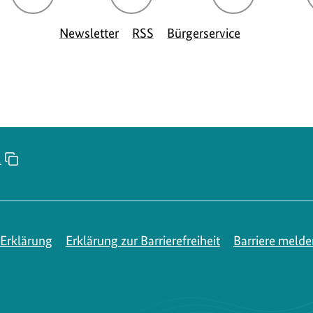
Seite
Seite
Seite
S
Newsletter
RSS
Bürgerservice
des
des
des
d
BMUKN
BMUKN
BMUKN
2
Erklärung
Erklärung zur Barrierefreiheit
Barriere melde