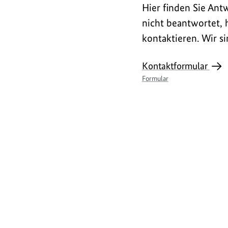
Hier finden Sie Antw
nicht beantwortet, 
kontaktieren. Wir s
L
Kontaktformular
Formular
i
n
H
k
i
g
h
l
i
g
h