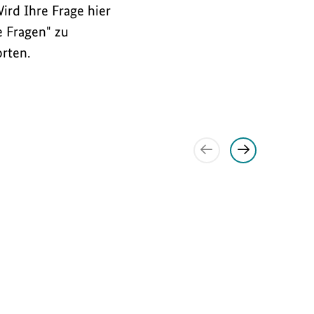
ird Ihre Frage hier
e Fragen" zu
orten.
Vorheriges
Nächstes
Element
Element
anzeigen
anzeigen