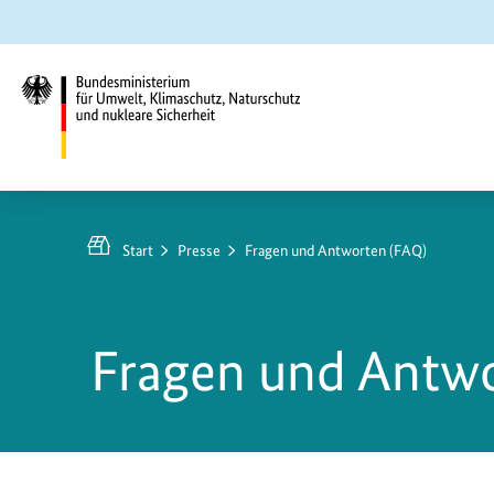
Zum
Zur
Zur
Hauptinhalt
Suche
Hauptnavigation
springen
springen
springen
Bundesministerium
für
Umwelt,
Start
Presse
Fragen und Antworten (FAQ)
Klimaschutz,
Naturschutz
und
Fragen und Antwo
nukleare
Sicherheit