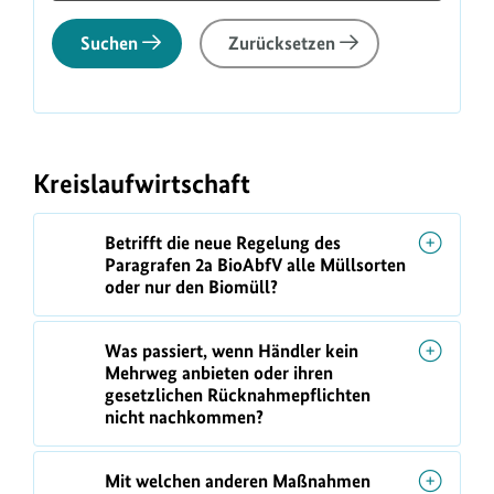
Suchen
Zurücksetzen
F
A
Kreislaufwirtschaft
Q
-
Betrifft die neue Regelung des
L
Paragrafen 2a BioAbfV alle Müllsorten
i
oder nur den Biomüll?
s
t
Was passiert, wenn Händler kein
Mehrweg anbieten oder ihren
e
gesetzlichen Rücknahmepflichten
f
nicht nachkommen?
i
l
Mit welchen anderen Maßnahmen