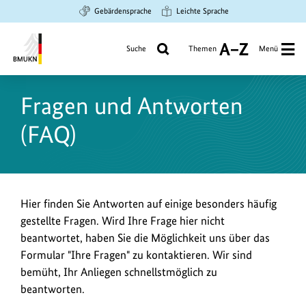
Zum
Zur
Zur
Gebärdensprache
Leichte Sprache
Hauptinhalt
Suche
Hauptnavigation
springen
springen
springen
Suche
Themen
Menü
A
bis
Bundesministerium
Z
für
Fragen und Antworten
Umwelt,
Klimaschutz,
(FAQ)
Naturschutz
und
nukleare
Sicherheit
Hier finden Sie Antworten auf einige besonders häufig
gestellte Fragen. Wird Ihre Frage hier nicht
beantwortet, haben Sie die Möglichkeit uns über das
Formular "Ihre Fragen" zu kontaktieren. Wir sind
bemüht, Ihr Anliegen schnellstmöglich zu
beantworten.