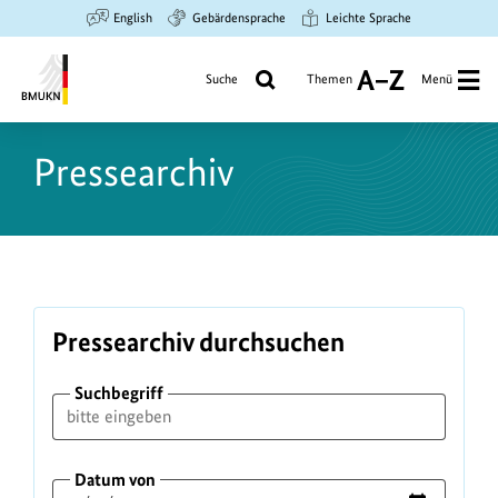
Zum
Zur
Zur
English
Gebärdensprache
Leichte Sprache
Hauptinhalt
Suche
Hauptnavigation
springen
springen
springen
Suche
Themen
Menü
A
bis
Bundesministerium
Z
für
Pressearchiv
Umwelt,
Klimaschutz,
Naturschutz
und
nukleare
Sicherheit
Pressearchiv durchsuchen
Suchbegriff
Datum von