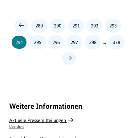
Seite
Seite
Seite
Seite
Seite
289
290
291
292
293
Vorherige
Seite
Seite
Seite
Seite
Seite
Seite
294
295
296
297
298
...
378
Nächste
Seite
Weitere Informationen
Aktuelle Pressemitteilungen
Übersicht