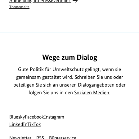
Anmeldung im Presseverteiler
Themenseite
Wege zum Dialog
Gute Politik für Umweltschutz gelingt, wenn sie
gemeinsam gestaltet wird. Schreiben Sie uns oder
beteiligen Sie sich an unseren
Dialogangeboten
oder
folgen Sie uns in den
Sozialen Medien
.
Social
zur
zur
zur
Bluesky
Facebook
Instagram
Media
Bluesky-
zur
zur
Facebook-
Instagram-
LinkedIn
TikTok
Navigation
Seite
LinkedIn-
TikTok-
Seite
Seite
Newsletter
RSS
Bürgerservice
des
Seite
Seite
des
des