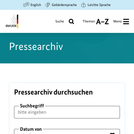
Zum
Zur
Zur
English
Gebärdensprache
Leichte Sprache
Hauptinhalt
Suche
Hauptnavigation
springen
springen
springen
Suche
Themen
Menü
A
bis
Bundesministerium
Z
für
Pressearchiv
Umwelt,
Klimaschutz,
Naturschutz
und
nukleare
Sicherheit
Pressearchiv durchsuchen
Suchbegriff
Datum von