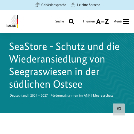
Zum
Zur
Zur
Gebärdensprache
Leichte Sprache
Hauptinhalt
Suche
Hauptnavigation
springen
springen
springen
Suche
Themen
Menü
A
bis
Bundesministerium
Z
für
SeaStore - Schutz und die
Umwelt,
Klimaschutz,
Wiederansiedlung von
Naturschutz
und
Seegraswiesen in der
nukleare
südlichen Ostsee
Sicherheit
Deutschland | 2024 - 2027 | Fördermaßnahmen im
ANK
| Meeresschutz
Urh
zum
Bild