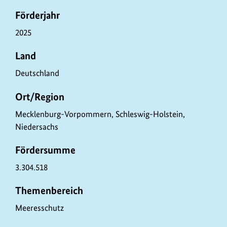
o
Förderjahr
j
e
2025
k
Land
t
Deutschland
d
a
Ort/Region
t
Mecklenburg-Vorpommern, Schleswig-Holstein,
e
Niedersachs
n
Fördersumme
3.304.518
Themenbereich
Meeresschutz