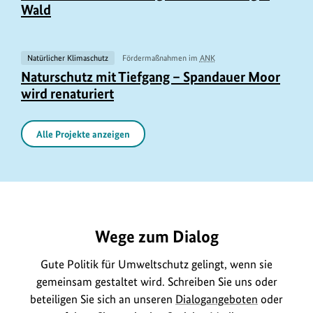
r
h
Wald
i
e
n
b
f
Natürlicher Klimaschutz
Fördermaßnahmen im
ANK
e
U
o
Naturschutz mit Tiefgang – Spandauer Moor
r
r
wird renaturiert
r
i
h
m
n
e
a
Alle Projekte anzeigen
f
b
t
o
e
i
r
r
https://www.bundesumweltministerium.de/FP183
o
m
i
n
a
n
e
Wege zum Dialog
t
f
n
i
o
Gute Politik für Umweltschutz gelingt, wenn sie
z
o
r
gemeinsam gestaltet wird. Schreiben Sie uns oder
u
n
m
beteiligen Sie sich an unseren
Dialogangeboten
oder