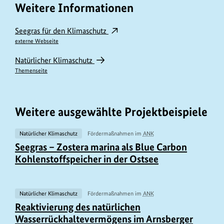
Weitere Informationen
Seegras für den Klimaschutz
externe Webseite
Natürlicher Klimaschutz
Themenseite
Weitere ausgewählte Projektbeispiele
Natürlicher Klimaschutz
Fördermaßnahmen im
ANK
U
Seegras – Zostera marina als Blue Carbon
r
Kohlenstoffspeicher in der Ostsee
h
e
b
Natürlicher Klimaschutz
Fördermaßnahmen im
ANK
U
Reaktivierung des natürlichen
e
r
Wasserrückhaltevermögens im Arnsberger