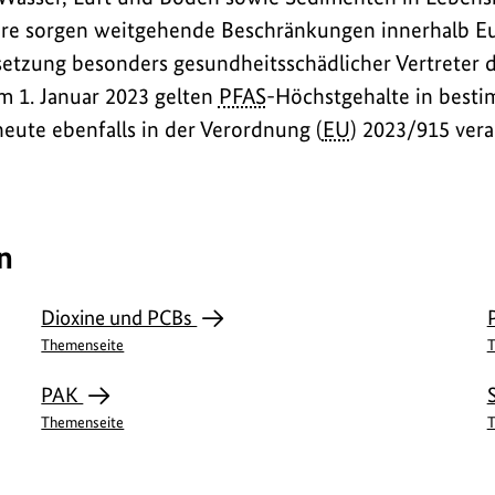
hre sorgen weitgehende Beschränkungen innerhalb Eu
etzung besonders gesundheitsschädlicher Vertreter d
m 1. Januar 2023 gelten
PFAS
-Höchstgehalte in best
heute ebenfalls in der Verordnung (
EU
) 2023/915 vera
n
Dioxine und PCBs
Themenseite
T
PAK
Themenseite
T