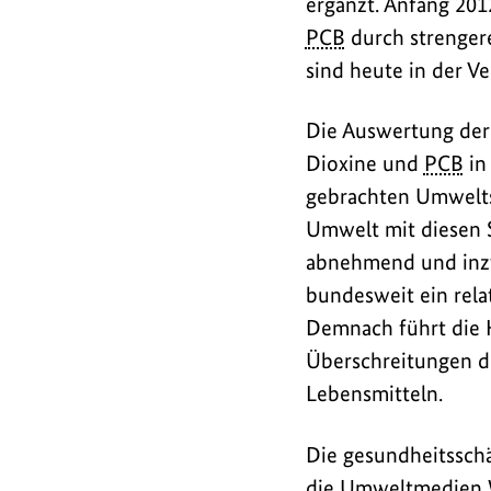
ergänzt. Anfang 201
PCB
durch strenger
sind heute in der V
Die Auswertung der
Dioxine und
PCB
in
gebrachten Umwelts
Umwelt mit diesen S
abnehmend und inzw
bundesweit ein relat
Demnach führt die 
Überschreitungen de
Lebensmitteln.
Die gesundheitsschä
die Umweltmedien W