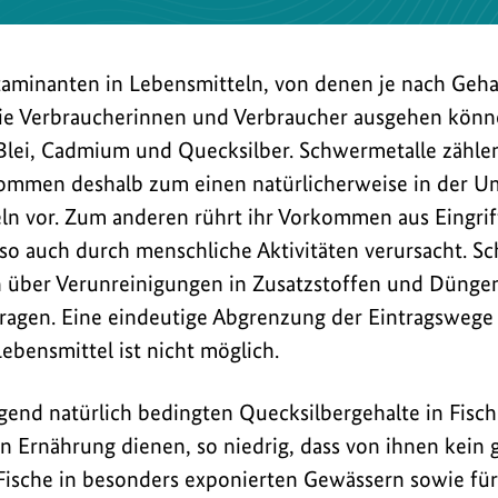
minanten in Lebensmitteln, von denen je nach Gehal
ie Verbraucherinnen und Verbraucher ausgehen könn
Blei, Cadmium und Quecksilber. Schwermetalle zähle
 kommen deshalb zum einen natürlicherweise in der 
eln vor. Zum anderen rührt ihr Vorkommen aus Eingr
also auch durch menschliche Aktivitäten verursacht. S
über Verunreinigungen in Zusatzstoffen und Düngem
ragen. Eine eindeutige Abgrenzung der Eintragswege
ebensmittel ist nicht möglich.
gend natürlich bedingten Quecksilbergehalte in Fisc
n Ernährung dienen, so niedrig, dass von ihnen kein 
 Fische in besonders exponierten Gewässern sowie fü