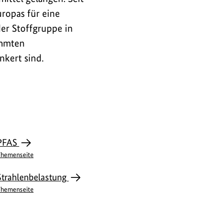
ropas für eine
er Stoffgruppe in
immten
nkert sind.
PFAS
hemenseite
Strahlenbelastung
hemenseite