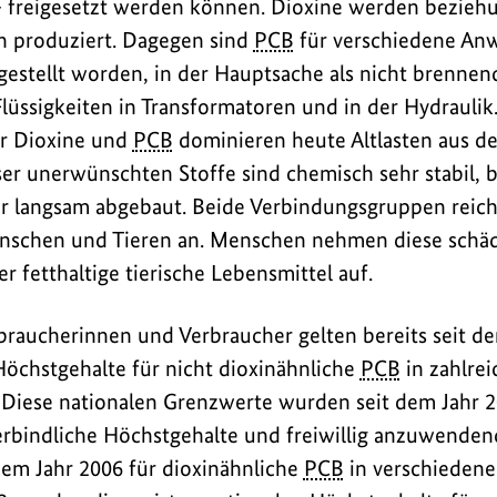
 freigesetzt werden können. Dioxine werden bezie
ich produziert. Dagegen sind
PCB
für verschiedene A
stellt worden, in der Hauptsache als nicht brennend
lüssigkeiten in Transformatoren und in der Hydraulik.
ür Dioxine und
PCB
dominieren heute Altlasten aus de
eser unerwünschten Stoffe sind chemisch sehr stabil, 
r langsam abgebaut. Beide Verbindungsgruppen reich
schen und Tieren an. Menschen nehmen diese schäd
 fetthaltige tierische Lebensmittel auf.
raucherinnen und Verbraucher gelten bereits seit d
Höchstgehalte für nicht dioxinähnliche
PCB
in zahlre
. Diese nationalen Grenzwerte wurden seit dem Jahr 
rbindliche Höchstgehalte und freiwillig anzuwenden
dem Jahr 2006 für dioxinähnliche
PCB
in verschiedene