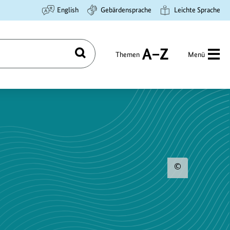
English
Gebärdensprache
Leichte Sprache
Themen
Menü
Suchen
A
bis
Z
Urhebe
zum
Bild
anzeig