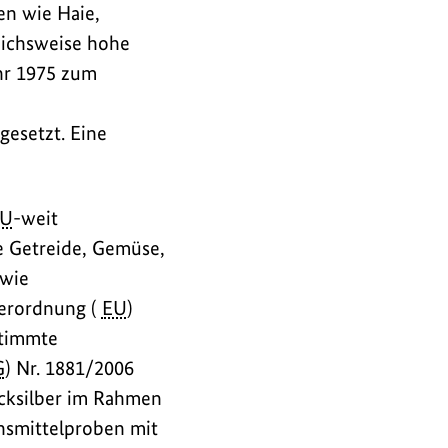
en wie Haie,
leichsweise hohe
hr 1975 zum
gesetzt. Eine
EU
-weit
e Getreide, Gemüse,
owie
Verordnung (
EU
)
stimmte
G
) Nr. 1881/2006
cksilber im Rahmen
ensmittelproben mit