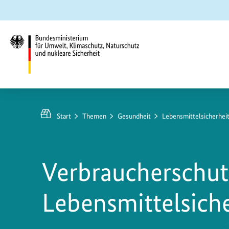
Zum
Zur
Zur
Hauptinhalt
Suche
Hauptnavigation
springen
springen
springen
Bundesministerium
für
Umwelt,
Start
Themen
Gesundheit
Lebensmittelsicherhei
Klimaschutz,
Naturschutz
und
Verbraucherschut
nukleare
Sicherheit
Lebensmittelsiche