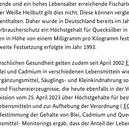
nde und ein hohes Lebensalter erreichende Fischart
er Weiße Heilbutt gilt dies nicht. Diese können verg
enthalten. Daher wurde in Deutschland bereits im Ja
rbraucherschutz ein Höchstgehalt für Quecksilber in
en in Höhe von einem Milligramm pro Kilogramm fest
weite Festsetzung erfolgte im Jahr 1993.
schlichen Gesundheit gelten zudem seit April 2002
Blei und Cadmium in verschiedenen Lebensmitteln wi
rgänzungsmittel, Säuglings- und Kleinkindnahrung s
und Fischereierzeugnisse, die heute ebenfalls in der 
ssion vom 25. April 2023 über Höchstgehalte für be
ebensmitteln und zur Aufhebung der Verordnung (
E
e Bestimmung der Gehalte von Blei, Cadmium und Que
nsmittel- Monitorings ergab, dass der Anteil der Leb