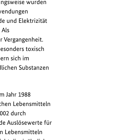
hungsweise wurden
nwendungen
e und Elektrizität
 Als
r Vergangenheit.
besonders toxisch
ern sich im
lichen Substanzen
em Jahr 1988
ichen Lebensmitteln
2002 durch
de Auslösewerte für
n Lebensmitteln