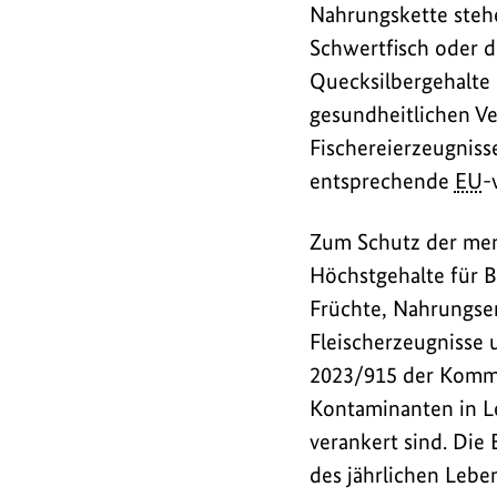
Nahrungskette stehe
Schwertfisch oder d
Quecksilbergehalte 
gesundheitlichen Ve
Fischereierzeugniss
entsprechende
EU
-
Zum Schutz der men
Höchstgehalte für 
Früchte, Nahrungse
Fleischerzeugnisse 
2023/915 der Kommi
Kontaminanten in L
verankert sind. Di
des jährlichen Lebe