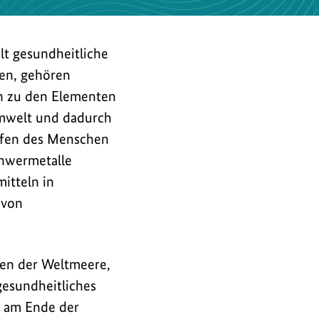
t gesundheitliche
en, gehören
n zu den Elementen
Umwelt und dadurch
iffen des Menschen
chwermetalle
itteln in
 von
hen der Weltmeere,
gesundheitliches
r am Ende der