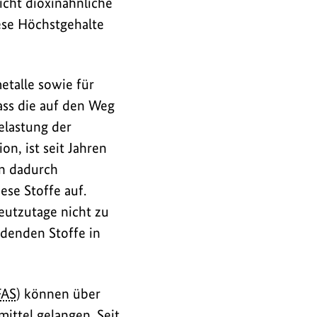
icht dioxinähnliche
ese Höchstgehalte
talle sowie für
ss die auf den Weg
elastung der
n, ist seit Jahren
n dadurch
ese Stoffe auf.
eutzutage nicht zu
rdenden Stoffe in
FAS
) können über
ttel gelangen. Seit