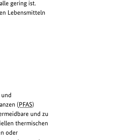
le gering ist.
ten Lebensmitteln
e und
tanzen (
PFAS
)
ermeidbare und zu
iellen thermischen
en oder