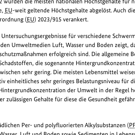
2 wurden die meisten nationalen Höchstgehalte für n
e,
EU
-weit geltende Höchstgehalte abgelöst. Auch di
erordnung (
EU
) 2023/915 verankert.
 Untersuchungsergebnisse für verschiedene Schwerme
 den Umweltmedien Luft, Wasser und Boden zeigt, da
chutzmaßnahmen erfolgreich sind. Die allgemeine B
chadstoffen, die sogenannte Hintergrundkonzentratio
ischen sehr gering. Die meisten Lebensmittel weise
iv einheitliches sehr geringes Belastungsniveau für di
Hintergrundkonzentration der Umwelt in der Regel h
r zulässigen Gehalte für diese die Gesundheit gefäh
dlichen Per- und polyfluorierten Alkylsubstanzen (
P
asser, Luft und Boden sowie Sedimenten in Lebensmi