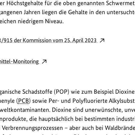
r Höchstgehalte für die oben genannten Schwermetal
angenen Jahren liegen die Gehalte in den untersuch
eichen niedrigem Niveau.
3/915 der Kommission vom 25. April 2023
ittel-Monitoring
ganische Schadstoffe (POP) wie zum Beispiel Dioxin
henyle (
PCB
) sowie Per- und Polyfluorierte Alkylsubs
eltkontaminanten. Dioxine sind unerwünschte, unv
produkte, die hauptsächlich bei bestimmten industr
i Verbrennungsprozessen – aber auch bei Waldbränd