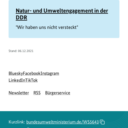
Natur- und Umweltengagement in der
DDR
"Wir haben uns nicht versteckt"
Stand: 06.12.2021
Social
zur
zur
zur
Bluesky
Facebook
Instagram
Media
Bluesky-
zur
zur
Facebook-
Instagram-
LinkedIn
TikTok
Navigation
Seite
LinkedIn-
TikTok-
Seite
Seite
Newsletter
RSS
Bürgerservice
des
Seite
Seite
des
des
BMUKN
des
des
BMUKN
BMUKN
BMUKN
BMUKN
Kurzlink:
bundesumweltministerium.de/WS5643