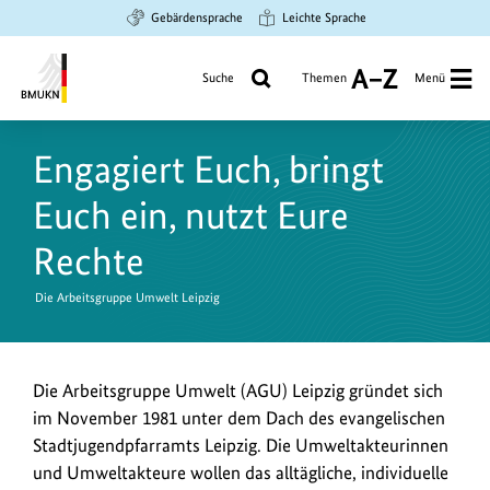
Zum
Zur
Zur
Gebärdensprache
Leichte Sprache
Hauptinhalt
Suche
Hauptnavigation
springen
springen
springen
Suche
Themen
Menü
A
bis
Bundesministerium
Z
für
Engagiert Euch, bringt
Umwelt,
Klimaschutz,
Euch ein, nutzt Eure
Naturschutz
und
Rechte
nukleare
Sicherheit
Die Arbeitsgruppe Umwelt Leipzig
Die Arbeitsgruppe Umwelt (AGU) Leipzig gründet sich
im November 1981 unter dem Dach des evangelischen
Stadtjugendpfarramts Leipzig. Die Umweltakteurinnen
und Umweltakteure wollen das alltägliche, individuelle