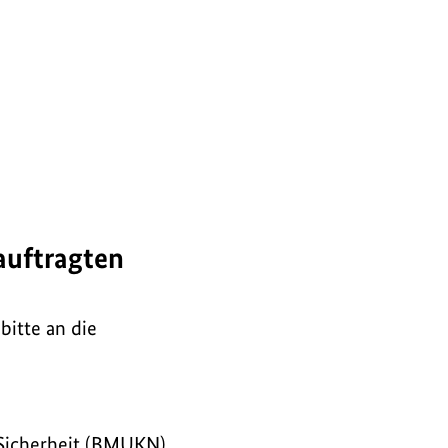
auftragten
itte an die
 Sicherheit (BMUKN)