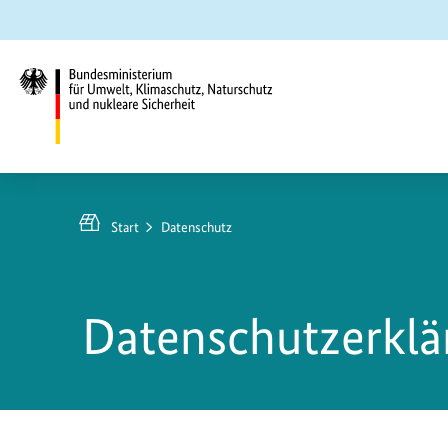
Zum
Zur
Zur
Hauptinhalt
Suche
Hauptnavigation
springen
springen
springen
Bundesministerium
für
Umwelt,
Start
Datenschutz
Klimaschutz,
Naturschutz
und
Datenschutzerklä
nukleare
Sicherheit