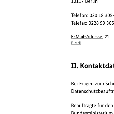
10117 Berlin
Telefon: 030 18 305
Telefax: 0228 99 30
Link
E-Mail-Adresse
E-Mail
II. Kontaktda
Bei Fragen zum Sch
Datenschutzbeauftr
Beauftragte für de
Bundesministerium 