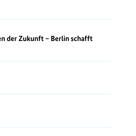
 der Zukunft – Berlin schafft Bewegung"
der Zukunft – Berlin schafft