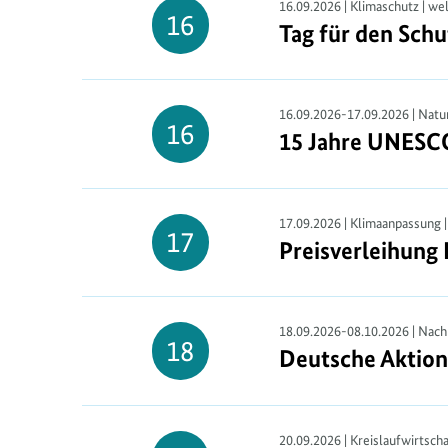
16.09.2026 | Klimaschutz | we
16
Tag für den Schu
Tag für den Sch
16.
September
16.09.2026-17.09.2026 | Natu
16
15 Jahre UNESCO
15 Jahre UNESC
16.
September
17.09.2026 | Klimaanpassung 
17
Preisverleihung
Preisverleihung
17.
September
18.09.2026-08.10.2026 | Nachh
18
Deutsche Aktion
Deutsche Aktion
18.
September
20.09.2026 | Kreislaufwirtscha