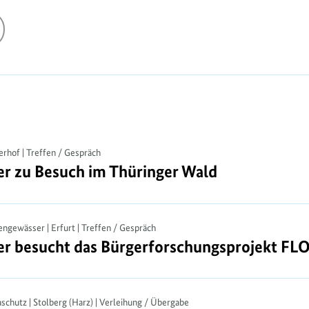
erhof | Treffen / Gespräch
er zu Besuch im Thüringer Wald
er zu Besuch im Thüringer Wald
ngewässer | Erfurt | Treffen / Gespräch
er besucht das Bürgerforschungsprojekt FL
er besucht das Bürgerforschungsprojekt FL
aschutz | Stolberg (Harz) | Verleihung / Übergabe