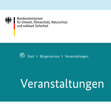
Zum
Zur
Zur
Hauptinhalt
Suche
Hauptnavigation
springen
springen
springen
Bundesministerium
für
Umwelt,
Start
Bürgerservice
Veranstaltungen
Klimaschutz,
Naturschutz
und
Veranstaltungen
nukleare
Sicherheit