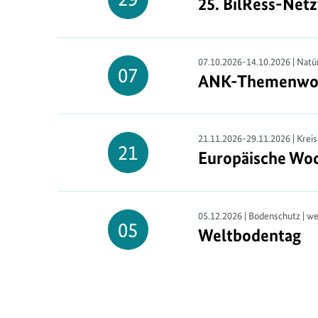
25. BilRess-Net
25. BilRess-Net
29.
September
07.10.2026-14.10.2026 | Natür
07
ANK
-Themenwo
ANK-Themenwoc
07.
Oktober
21.11.2026-29.11.2026 | Kreis
21
Europäische Woc
Europäische Woc
21.
November
05.12.2026 | Bodenschutz | we
05
Weltbodentag
Weltbodentag
05.
Dezember