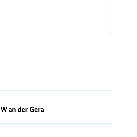
OW an der Gera
OW an der Gera