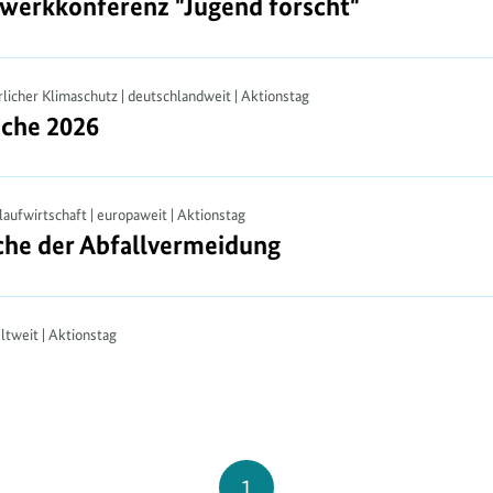
zwerkkonferenz "Jugend forscht"
zwerkkonferenz "Jugend forscht"
licher Klimaschutz | deutschlandweit | Aktionstag
che 2026
he 2026
laufwirtschaft | europaweit | Aktionstag
he der Abfallvermeidung
he der Abfallvermeidung
ltweit | Aktionstag
Seite
1