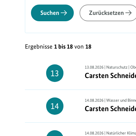
Suchen
Zurücksetzen
L
Ergebnisse
1 bis 18
von
18
i
s
t
13.08.2026 | Naturschutz | Ob
13
Carsten Schneid
Carsten Schneid
13.
e
August
n
a
14.08.2026 | Wasser und Binne
14
Carsten Schneid
Carsten Schneid
14.
n
August
s
i
14.08.2026 | Natürlicher Klim