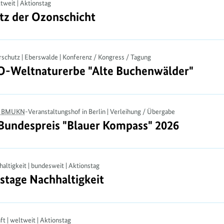
ltweit | Aktionstag
tz der Ozonschicht
utz der Ozonschicht
rschutz | Eberswalde | Konferenz / Kongress / Tagung
-Weltnaturerbe "Alte Buchenwälder"
O-Weltnaturerbe "Alte Buchenwälder"
|
BMUKN
-Veranstaltungshof in Berlin | Verleihung / Übergabe
 Bundespreis "Blauer Kompass" 2026
 Bundespreis "Blauer Kompass" 2026
altigkeit | bundesweit | Aktionstag
stage Nachhaltigkeit
stage Nachhaltigkeit
ft | weltweit | Aktionstag