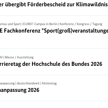
r übergibt Förderbescheid zur Klimawildnis
er übergibt Förderbescheid zur Klimawildnis
ismus und Sport | EUREF-Campus in Berlin | Konferenz / Kongress / Tagung
achkonferenz "Sport(groß)veranstaltungen
achkonferenz "Sport(groß)veranstaltungen 
ühl | Messe / Ausstellung
rieretag der Hochschule des Bundes 2026
rieretag der Hochschule des Bundes 2026
aanpassung | deutschlandweit | Aktionstag
aanpassung 2026
aanpassung 2026