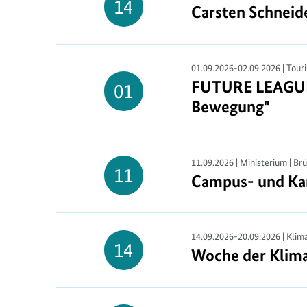
14
Carsten Schneide
Carsten Schneid
c
14.
August
h
t
01.09.2026-02.09.2026 | Tour
FUTURE LEAGUE F
FUTURE LEAGUE F
01
01.
Bewegung"
September
11.09.2026 | Ministerium | Br
11
Campus- und Kar
Campus- und Kar
11.
September
14.09.2026-20.09.2026 | Klim
14
Woche der Klim
Woche der Klim
14.
September