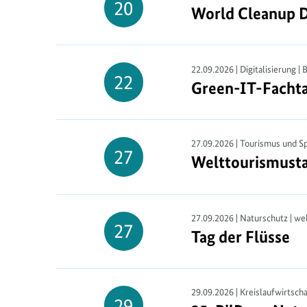
20
World Cleanup D
World Cleanup 
20.
September
22.09.2026 | Digitalisierung |
22
Green-
IT
-Facht
Green-IT-Facht
22.
September
27.09.2026 | Tourismus und Sp
27
Welttourismust
Welttourismust
27.
September
27.09.2026 | Naturschutz | we
27
Tag der Flüsse
Tag der Flüsse
27.
September
29.09.2026 | Kreislaufwirtsch
29