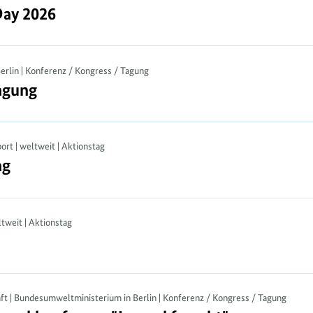
ay 2026
Day 2026
 Berlin | Konferenz / Kongress / Tagung
agung
agung
ort | weltweit | Aktionstag
ag
ag
ltweit | Aktionstag
aft | Bundesumweltministerium in Berlin | Konferenz / Kongress / Tagung