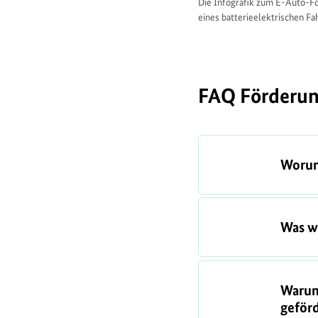
Die Infografik zum E-Auto-Fö
eines batterieelektrischen Fa
FAQ Förderun
F
Worum
A
Q
s
Was wi
Warum
geförd