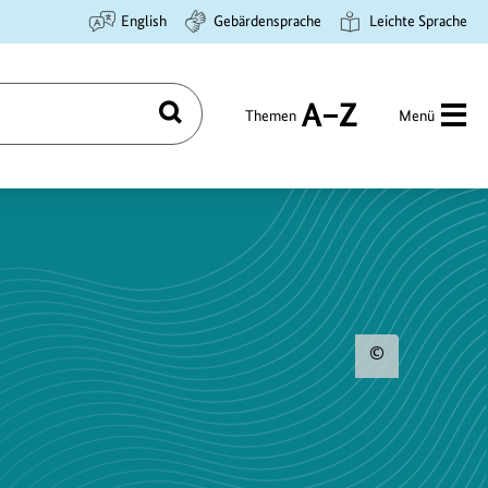
English
Gebärdensprache
Leichte Sprache
Themen
Menü
Suchen
A
bis
Z
Urhebe
zum
Bild
anzeig