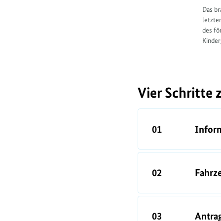
Das br
letzte
des fö
Kinder
Vier Schritte
01
Infor
02
Fahrz
03
Antra