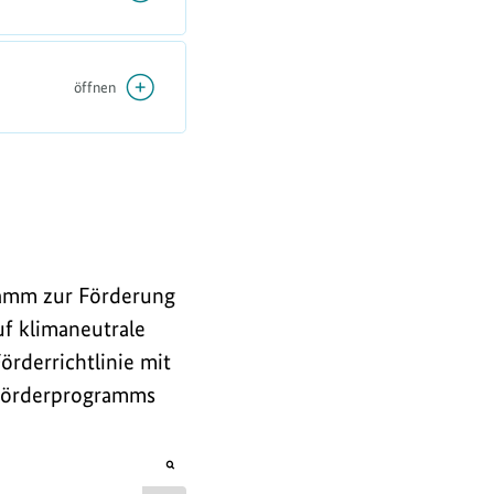
öffnen
ramm zur Förderung
f klimaneutrale
rderrichtlinie mit
-Förderprogramms
öffnet
Bild