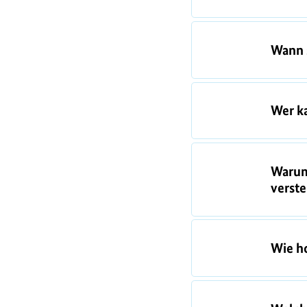
Wann s
Wer k
Warum
verst
Wie ho