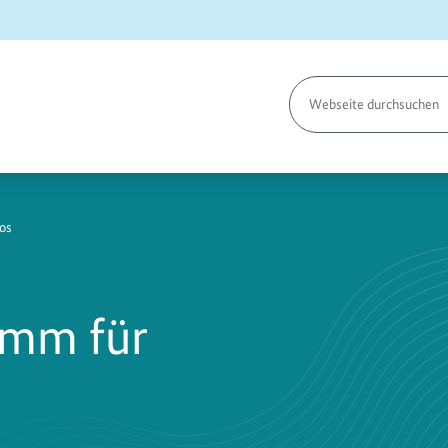
Seite
durchsuchen
os
amm für