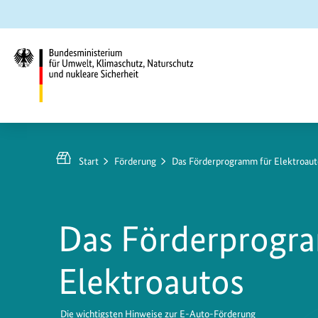
Zum
Zur
Zur
Hauptinhalt
Suche
Hauptnavigation
springen
springen
springen
Bundesministerium
für
Umwelt,
Start
Förderung
Das Förderprogramm für Elektroaut
Klimaschutz,
Naturschutz
und
Das Förderprogr
nukleare
Sicherheit
Elektroautos
Die wichtigsten Hinweise zur E-Auto-Förderung