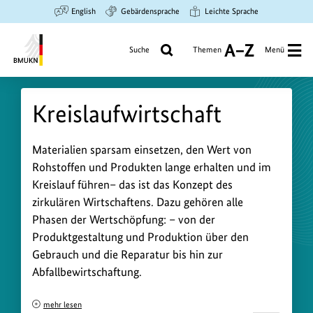
Zum
Zur
Zur
English
Gebärdensprache
Leichte Sprache
Hauptinhalt
Suche
Hauptnavigation
springen
springen
springen
Suche
Themen
Menü
A
bis
Bundesministerium
Z
für
Kreislaufwirtschaft
Umwelt,
Klimaschutz,
Naturschutz
K
Materialien sparsam einsetzen, den Wert von
und
Rohstoffen und Produkten lange erhalten und im
r
nukleare
Kreislauf führen– das ist das Konzept des
e
Sicherheit
zirkulären Wirtschaftens. Dazu gehören alle
i
Phasen der Wertschöpfung: – von der
s
Produktgestaltung und Produktion über den
l
Gebrauch und die Reparatur bis hin zur
a
Abfallbewirtschaftung.
u
mehr lesen
f