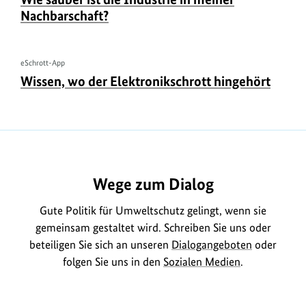
b
r
b
Nachbarschaft?
e
h
e
r
e
r
i
b
eSchrott-App
U
n
ü
Wissen, wo der Elektronikschrott hingehört
e
r
f
b
r
h
e
o
i
e
r
r
n
b
m
f
e
a
o
Wege zum Dialog
r
t
r
i
i
Gute Politik für Umweltschutz gelingt, wenn sie
m
n
o
gemeinsam gestaltet wird. Schreiben Sie uns oder
a
f
beteiligen Sie sich an unseren
Dialogangeboten
oder
n
t
o
folgen Sie uns in den
Sozialen Medien
.
e
i
r
n
o
m