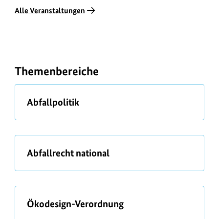
Alle Veranstaltungen
Themenbereiche
ü
Abfallpolitik
b
e
r
ü
Abfallrecht national
b
e
r
ü
Ökodesign-Verordnung
b