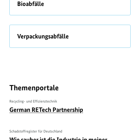
ü
Bioabfälle
b
e
r
ü
Verpackungsabfälle
b
e
r
Themenportale
Recycling- und Effizienztechnik
U
ü
German RETech Partnership
r
b
h
e
e
r
Schadstoffregister für Deutschland
U
ü
Wie sauber ist die Industrie in meiner