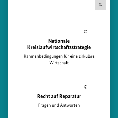
w
Urheb
zum
i
Bild
r
anzei
t
Urheberin
s
ü
Nationale
zum
c
b
Kreislaufwirtschaftsstrategie
Bild
h
e
anzeigen
Rahmenbedingungen für eine zirkuläre
r
a
Wirtschaft
f
t
Urheberin
ü
Recht auf Reparatur
zum
b
Bild
Fragen und Antworten
e
anzeigen
r