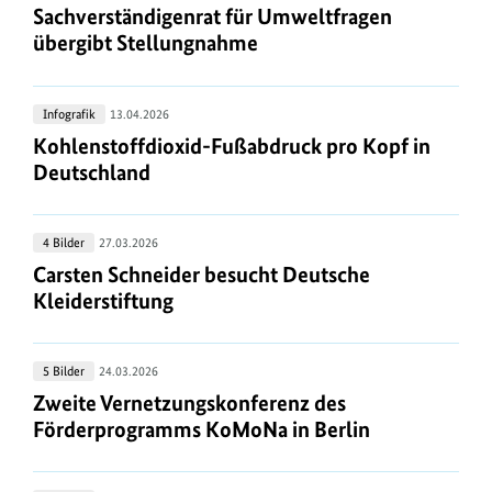
Bau:
Sachverständigenrat für Umweltfragen
Sachverständigenrat
übergibt Stellungnahme
für
Umweltfragen
Kohlenstoffdioxid-
Infografik
13.04.2026
übergibt
Fußabdruck
Kohlenstoffdioxid-Fußabdruck pro Kopf in Deuts
Kohlenstoffdioxid-Fußabdruck pro Kopf in
Stellungnahme
pro
Deutschland
Kopf
in
Carsten
4 Bilder
27.03.2026
Deutschland
Schneider
Carsten Schneider besucht Deutsche Kleiderstift
Carsten Schneider besucht Deutsche
besucht
Kleiderstiftung
Deutsche
Kleiderstiftung
Zweite
5 Bilder
24.03.2026
Vernetzungskonferenz
Zweite Vernetzungskonferenz des Förderprogra
Zweite Vernetzungskonferenz des
des
Förderprogramms KoMoNa in Berlin
Förderprogramms
KoMoNa