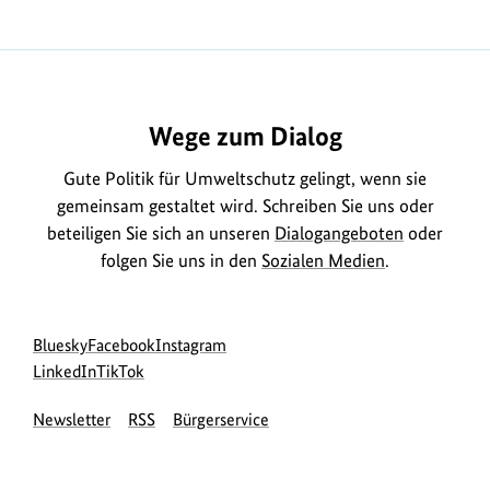
Wege zum Dialog
Gute Politik für Umweltschutz gelingt, wenn sie
gemeinsam gestaltet wird. Schreiben Sie uns oder
beteiligen Sie sich an unseren
Dialogangeboten
oder
folgen Sie uns in den
Sozialen Medien
.
Social
zur
zur
zur
Bluesky
Facebook
Instagram
Media
Bluesky-
zur
zur
Facebook-
Instagram-
LinkedIn
TikTok
Navigation
Seite
LinkedIn-
TikTok-
Seite
Seite
Newsletter
RSS
Bürgerservice
des
Seite
Seite
des
des
BMUKN
des
des
BMUKN
BMUKN
BMUKN
BMUKN