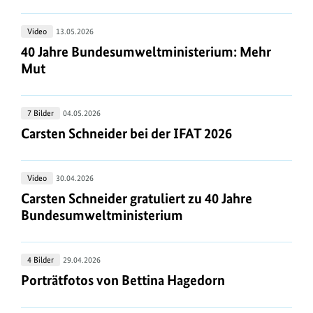
das
neue
Jahr
E-
40
Video
13.05.2026
2065
Auto-
Jahre
40 Jahre Bundesumweltministerium: Mehr Mut
40 Jahre Bundesumweltministerium: Mehr
Förderprogramm
Bundesumweltministerium:
Mut
Mehr
Mut
Carsten
7 Bilder
04.05.2026
Schneider
Carsten Schneider bei der
IFAT
2026
Carsten Schneider bei der IFAT 2026
bei
der
Carsten
Video
30.04.2026
IFAT
Schneider
Carsten Schneider gratuliert zu 40 Jahre Bundes
Carsten Schneider gratuliert zu 40 Jahre
2026
gratuliert
Bundesumweltministerium
zu
40
Porträtfotos
4 Bilder
29.04.2026
Jahre
von
Porträtfotos von Bettina Hagedorn
Porträtfotos von Bettina Hagedorn
Bundesumweltministerium
Bettina
Hagedorn