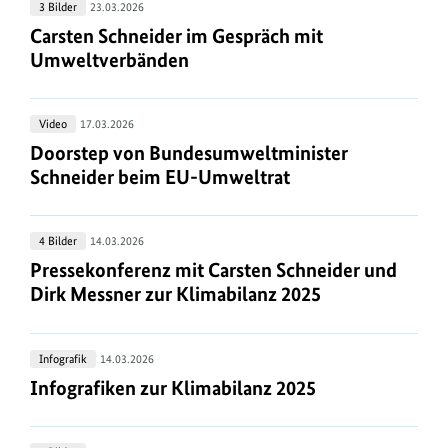
Carsten
3 Bilder
23.03.2026
in
Schneider
Carsten Schneider im Gespräch mit Umweltverbä
Carsten Schneider im Gespräch mit
Berlin
im
Umweltverbänden
Gespräch
mit
Doorstep
Video
17.03.2026
Umweltverbänden
von
Doorstep von Bundesumweltminister Schneider 
Doorstep von Bundesumweltminister
Bundesumweltminister
Schneider beim EU-Umweltrat
Schneider
beim
Pressekonferenz
4 Bilder
14.03.2026
EU-
mit
Pressekonferenz mit Carsten Schneider und Dirk 
Pressekonferenz mit Carsten Schneider und
Umweltrat
Carsten
Dirk Messner zur Klimabilanz 2025
Schneider
und
Infografiken
Infografik
14.03.2026
Dirk
zur
Infografiken zur Klimabilanz 2025
Infografiken zur Klimabilanz 2025
Messner
Klimabilanz
zur
2025
Klimabilanz