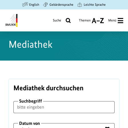
Zum
Zur
Zur
English
Gebärdensprache
Leichte Sprache
Hauptinhalt
Suche
Hauptnavigation
springen
springen
springen
Suche
Themen
Menü
A
bis
Bundesministerium
Z
für
Mediathek
Umwelt,
Klimaschutz,
Naturschutz
und
nukleare
Sicherheit
Mediathek durchsuchen
Suchbegriff
Datum von