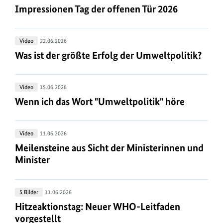
Tag
Impressionen Tag der offenen Tür 2026
Impressionen Tag der offenen Tür 2026
der
offenen
Was
Video
22.06.2026
Tür
ist
Was ist der größte Erfolg der Umweltpolitik?
Was ist der größte Erfolg der Umweltpolitik?
2026
der
größte
Wenn
Video
15.06.2026
Erfolg
ich
Wenn ich das Wort "Umweltpolitik" höre
Wenn ich das Wort "Umweltpolitik" höre
der
das
Umweltpolitik?
Wort
Meilensteine
Video
11.06.2026
"Umweltpolitik"
aus
Meilensteine aus Sicht der Ministerinnen und Mini
Meilensteine aus Sicht der Ministerinnen und
höre
Sicht
Minister
der
Ministerinnen
Hitzeaktionstag:
5 Bilder
11.06.2026
und
Neuer
Hitzeaktionstag: Neuer WHO-Leitfaden vorgestel
Hitzeaktionstag: Neuer WHO-Leitfaden
Minister
WHO-
vorgestellt