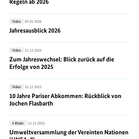
Zigaretten
Regeln ab 2026
Rainer
richtig
entsorgen
Jahresausblick
Video
02.01.2026
–
2026
Jahresausblick 2026
Jahresausblick 2026
neue
Regeln
ab
Zum
Video
22.12.2025
2026
Jahreswechsel:
Zum Jahreswechsel: Blick zurück auf die Erfolge 
Zum Jahreswechsel: Blick zurück auf die
Blick
Erfolge von 2025
zurück
auf
10
Video
15.12.2025
die
Jahre
10 Jahre Pariser Abkommen: Rückblick von Jochen
10 Jahre Pariser Abkommen: Rückblick von
Erfolge
Pariser
Jochen Flasbarth
von
Abkommen:
2025
Rückblick
Umweltversammlung
4 Bilder
12.12.2025
von
der
Umweltversammlung der Vereinten Nationen (U
Umweltversammlung der Vereinten Nationen
Jochen
Vereinten