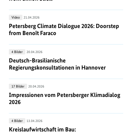
2026:
Stephanus
Doorstep
Aucamp
Petersberg
Video
21.04.2026
from
Climate
Petersberg Climate Dialogue 2026: Doorstep from
Petersberg Climate Dialogue 2026: Doorstep
Simon
Dialogue
from Benoît Faraco
Stiell
2026:
Doorstep
Deutsch-
4 Bilder
20.04.2026
from
Brasilianische
Deutsch-Brasilianische Regierungskonsultatione
Deutsch-Brasilianische
Benoît
Regierungskonsultationen
Regierungskonsultationen in Hannover
Faraco
in
Hannover
Impressionen
17 Bilder
20.04.2026
vom
Impressionen vom Petersberger Klimadialog 202
Impressionen vom Petersberger Klimadialog
Petersberger
2026
Klimadialog
2026
Kreislaufwirtschaft
4 Bilder
13.04.2026
im
Kreislaufwirtschaft im Bau: Sachverständigenrat
Kreislaufwirtschaft im Bau: