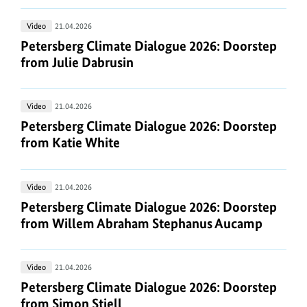
Doorstep
Petersberg
Video
21.04.2026
from
Climate
Petersberg Climate Dialogue 2026: Doorstep from
Petersberg Climate Dialogue 2026: Doorstep
Maria
Dialogue
from Julie Dabrusin
Panayiotou
2026:
Doorstep
Petersberg
Video
21.04.2026
from
Climate
Petersberg Climate Dialogue 2026: Doorstep from
Petersberg Climate Dialogue 2026: Doorstep
Julie
Dialogue
from Katie White
Dabrusin
2026:
Doorstep
Petersberg
Video
21.04.2026
from
Climate
Petersberg Climate Dialogue 2026: Doorstep fr
Petersberg Climate Dialogue 2026: Doorstep
Katie
Dialogue
from Willem Abraham Stephanus Aucamp
White
2026:
Doorstep
Petersberg
Video
21.04.2026
from
Climate
Petersberg Climate Dialogue 2026: Doorstep from
Petersberg Climate Dialogue 2026: Doorstep
Willem
Dialogue
from Simon Stiell
Abraham