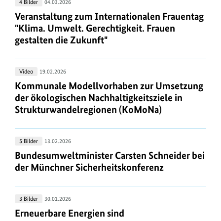
Veranstaltung
4 Bilder
04.03.2026
2025
zum
Veranstaltung zum Internationalen Frauentag "Kli
Veranstaltung zum Internationalen Frauentag
Internationalen
"Klima. Umwelt. Gerechtigkeit. Frauen
Frauentag
gestalten die Zukunft"
"Klima.
Umwelt.
Kommunale
Video
19.02.2026
Gerechtigkeit.
Modellvorhaben
Kommunale Modellvorhaben zur Umsetzung der ök
Kommunale Modellvorhaben zur Umsetzung
Frauen
zur
der ökologischen Nachhaltigkeitsziele in
gestalten
Umsetzung
Strukturwandelregionen (KoMoNa)
die
der
Zukunft"
ökologischen
Bundesumweltminister
5 Bilder
13.02.2026
Nachhaltigkeitsziele
Carsten
Bundesumweltminister Carsten Schneider bei der
Bundesumweltminister Carsten Schneider bei
in
Schneider
der Münchner Sicherheitskonferenz
Strukturwandelregionen
bei
(KoMoNa)
der
Erneuerbare
3 Bilder
30.01.2026
Münchner
Energien
Erneuerbare Energien sind Sicherheitsenergien
Erneuerbare Energien sind
Sicherheitskonferenz