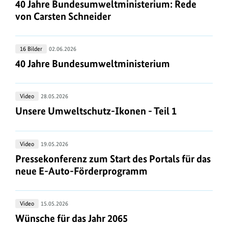
Jahre
40 Jahre Bundesumweltministerium: Rede von Ca
40 Jahre Bundesumweltministerium: Rede
Merkel
Bundesumweltministerium:
von Carsten Schneider
Rede
von
40
16 Bilder
02.06.2026
Carsten
Jahre
40 Jahre Bundesumweltministerium
40 Jahre Bundesumweltministerium
Schneider
Bundesumweltministerium
Unsere
Video
28.05.2026
Umweltschutz-
Unsere Umweltschutz-Ikonen - Teil 1
Unsere Umweltschutz-Ikonen - Teil 1
Ikonen
-
Pressekonferenz
Video
19.05.2026
Teil
zum
Pressekonferenz zum Start des Portals für das 
Pressekonferenz zum Start des Portals für das
1
Start
neue E-Auto-Förderprogramm
des
Portals
Wünsche
Video
15.05.2026
für
für
Wünsche für das Jahr 2065
Wünsche für das Jahr 2065
das