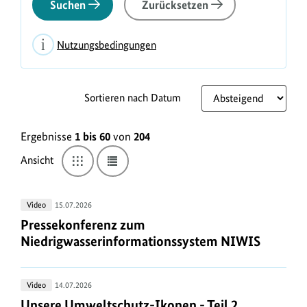
Suchen
Zurücksetzen
Nutzungsbedingungen
Die
Nutzungsbedingungen
für
Sortieren nach Datum
Fotos,
L
Infografiken,
Ergebnisse
1 bis 60
von
204
i
Audio
s
Ansicht
Wechseln
Wechseln
und
zu
zu
t
Video
Kacheln-
Liste-
Ansicht
Ansicht
aus
e
Pressekonferenz
Video
15.07.2026
der
n
zum
Pressekonferenz zum Niedrigwasserinformation
Pressekonferenz zum
BMUKN
-
a
Niedrigwasserinformationssystem
Niedrigwasserinformationssystem NIWIS
Mediathek
NIWIS
n
finden
s
Sie
Unsere
Video
14.07.2026
hier:
i
Umweltschutz-
Unsere Umweltschutz-Ikonen - Teil 2
Unsere Umweltschutz-Ikonen - Teil 2