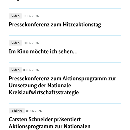
Leitfaden
vorgestellt
Pressekonferenz
Video
11.06.2026
zum
Pressekonferenz zum Hitzeaktionstag
Pressekonferenz zum Hitzeaktionstag
Hitzeaktionstag
Im
Video
10.06.2026
Kino
Im Kino möchte ich sehen…
Im Kino möchte ich sehen…
möchte
ich
Pressekonferenz
Video
03.06.2026
sehen…
zum
Pressekonferenz zum Aktionsprogramm zur Umsetz
Pressekonferenz zum Aktionsprogramm zur
Aktionsprogramm
Umsetzung der Nationale
zur
Kreislaufwirtschaftsstrategie
Umsetzung
der
Carsten
3 Bilder
03.06.2026
Nationale
Schneider
Carsten Schneider präsentiert Aktionsprogramm zu
Carsten Schneider präsentiert
Kreislaufwirtschaftsstrategie
präsentiert
Aktionsprogramm zur Nationalen