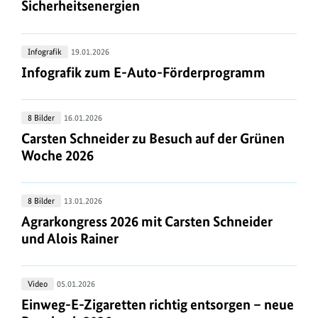
sind
Sicherheitsenergien
Sicherheitsenergien
Infografik
Infografik
19.01.2026
zum
Infografik zum E-Auto-Förderprogramm
Infografik zum E-Auto-Förderprogramm
E-
Auto-
Carsten
8 Bilder
16.01.2026
Förderprogramm
Schneider
Carsten Schneider zu Besuch auf der Grünen Woc
Carsten Schneider zu Besuch auf der Grünen
zu
Woche 2026
Besuch
auf
Agrarkongress
8 Bilder
13.01.2026
der
2026
Agrarkongress 2026 mit Carsten Schneider und Alo
Agrarkongress 2026 mit Carsten Schneider
Grünen
mit
und Alois Rainer
Woche
Carsten
2026
Schneider
Einweg-
Video
05.01.2026
und
E-
Einweg-E-Zigaretten richtig entsorgen – neue Reg
Einweg-E-Zigaretten richtig entsorgen – neue
Alois