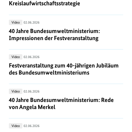
Aktionsprogramm
Kreislaufwirtschaftsstrategie
zur
Nationalen
40
Video
02.06.2026
Kreislaufwirtschaftsstrategie
Jahre
40 Jahre Bundesumweltministerium: Impressionen
40 Jahre Bundesumweltministerium:
Bundesumweltministerium:
Impressionen der Festveranstaltung
Impressionen
der
Festveranstaltung
Video
02.06.2026
Festveranstaltung
zum
Festveranstaltung zum 40-jährigen Jubiläum de
Festveranstaltung zum 40-jährigen Jubiläum
40-
des Bundesumweltministeriums
jährigen
Jubiläum
40
Video
02.06.2026
des
Jahre
40 Jahre Bundesumweltministerium: Rede von An
40 Jahre Bundesumweltministerium: Rede
Bundesumweltministeriums
Bundesumweltministerium:
von Angela Merkel
Rede
von
40
Video
02.06.2026
Angela