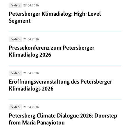
Petersberger
Video
23.04.2026
Klimadialog:
Petersberger Klimadialog: High-Level Segment
Petersberger Klimadialog: High-Level
High-
Segment
Level
Segment
Pressekonferenz
Video
21.04.2026
zum
Pressekonferenz zum Petersberger Klimadialog 2
Pressekonferenz zum Petersberger
Petersberger
Klimadialog 2026
Klimadialog
2026
Eröffnungsveranstaltung
Video
21.04.2026
des
Eröffnungsveranstaltung des Petersberger Klimad
Eröffnungsveranstaltung des Petersberger
Petersberger
Klimadialogs 2026
Klimadialogs
2026
Petersberg
Video
21.04.2026
Climate
Petersberg Climate Dialogue 2026: Doorstep fro
Petersberg Climate Dialogue 2026: Doorstep
Dialogue
from Maria Panayiotou
2026: