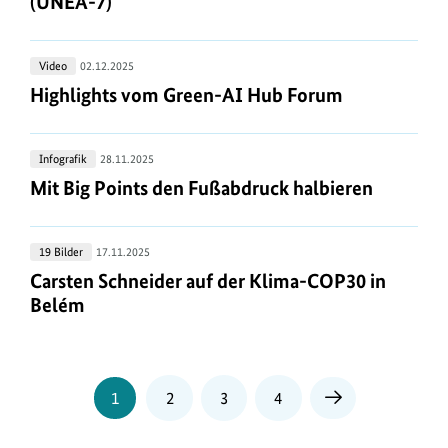
(UNEA-7)
Flasbarth
Nationen
(UNEA-
Highlights
Video
02.12.2025
7)
vom
Highlights vom Green-AI Hub Forum
Highlights vom Green-AI Hub Forum
Green-
AI
Mit
Infografik
28.11.2025
Hub
Big
Mit Big Points den Fußabdruck halbieren
Mit Big Points den Fußabdruck halbieren
Forum
Points
den
Carsten
19 Bilder
17.11.2025
Fußabdruck
Schneider
Carsten Schneider auf der Klima-COP30 in Belém
Carsten Schneider auf der Klima-COP30 in
halbieren
auf
Belém
der
Klima-
COP30
Seite
Seite
Seite
Seite
1
2
3
4
in
Nächste
Seite
Belém