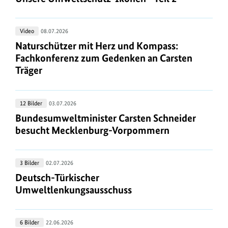
https://www.bundesumweltministerium.de/WS1727
.
c
Ikonen
Technische
-
h
Hinweise
Naturschützer
Video
08.07.2026
Teil
t
zum
mit
Naturschützer mit Herz und Kompass: Fachkonfer
Naturschützer mit Herz und Kompass:
2
M
Media-
Herz
Fachkonferenz zum Gedenken an Carsten
Player:
e
und
Träger
https://www.bundesumweltministerium.de/WS4967
.
d
Kompass:
Fachkonferenz
i
Bundesumweltminister
12 Bilder
03.07.2026
zum
a
Carsten
Bundesumweltminister Carsten Schneider besu
Bundesumweltminister Carsten Schneider
Gedenken
t
Schneider
besucht Mecklenburg-Vorpommern
an
h
besucht
Carsten
Mecklenburg-
Träger
e
Deutsch-
3 Bilder
02.07.2026
Vorpommern
k
Türkischer
Deutsch-Türkischer Umweltlenkungsausschuss
Deutsch-Türkischer
Umweltlenkungsausschuss
Umweltlenkungsausschuss
Impressionen
6 Bilder
22.06.2026