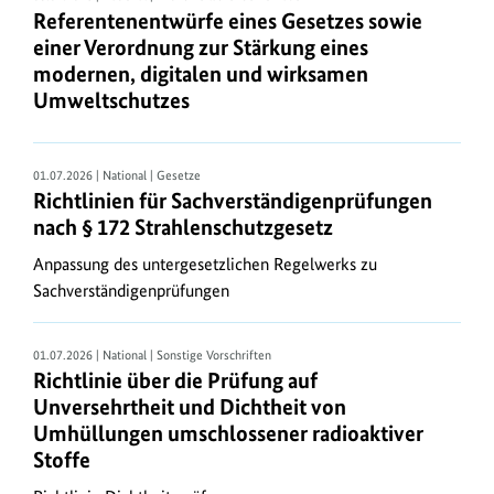
sind,
Referentenentwürfe eines Gesetzes sowie
einer Verordnung zur Stärkung eines
erreichen
modernen, digitalen und wirksamen
Sie
Umweltschutzes
auch
über
den
01.07.2026 | National | Gesetze
Aktualitätendienst
Richtlinien für Sachverständigenprüfungen
.
nach § 172 Strahlenschutzgesetz
Das
Anpassung des untergesetzlichen Regelwerks zu
gesamte
Sachverständigenprüfungen
aktuelle
Bundesrecht
steht
01.07.2026 | National | Sonstige Vorschriften
bei
Richtlinie über die Prüfung auf
JURIS
Unversehrtheit und Dichtheit von
Umhüllungen umschlossener radioaktiver
kostenlos
Stoffe
bereit.
Dort