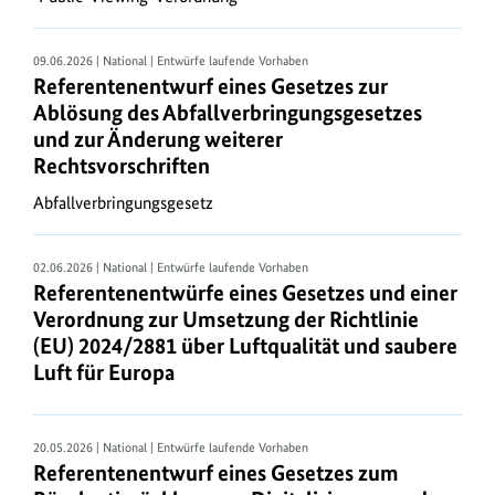
Europäischen
Union,
09.06.2026 | National | Entwürfe laufende Vorhaben
den
Referentenentwurf eines Gesetzes zur
Abschluss
Ablösung des Abfallverbringungsgesetzes
umweltvölkerrechtlicher
und zur Änderung weiterer
Verträge
Rechtsvorschriften
sowie
Abfallverbringungsgesetz
Regelungsaktivitäten
auf
nationaler
02.06.2026 | National | Entwürfe laufende Vorhaben
Referentenentwürfe eines Gesetzes und einer
Ebene
Verordnung zur Umsetzung der Richtlinie
entsteht
(EU) 2024/2881 über Luftqualität und saubere
laufend
Luft für Europa
neues
Umweltrecht.
Die
20.05.2026 | National | Entwürfe laufende Vorhaben
Umweltpolitik
Referentenentwurf eines Gesetzes zum
des