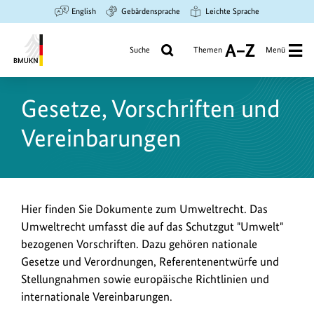
Zum
Zur
Zur
English
Gebärdensprache
Leichte Sprache
Hauptinhalt
Suche
Hauptnavigation
springen
springen
springen
Suche
Themen
Menü
A
bis
Bundesministerium
Z
für
Gesetze, Vorschriften und
Umwelt,
Klimaschutz,
Vereinbarungen
Naturschutz
und
nukleare
Sicherheit
E
Hier finden Sie Dokumente zum Umweltrecht. Das
Umweltrecht umfasst die auf das Schutzgut "Umwelt"
i
bezogenen Vorschriften. Dazu gehören nationale
n
Gesetze und Verordnungen, Referentenentwürfe und
l
Stellungnahmen sowie europäische Richtlinien und
e
internationale Vereinbarungen.
i