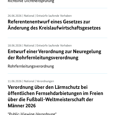
Richtlinie Dichtheitsprüfung
erhalten
Sie
26.06.2026 | National | Entwürfe laufende Vorhaben
die
Referentenentwurf eines Gesetzes zur
Gesetze
Änderung des Kreislaufwirtschaftsgesetzes
und
Rechtsverordnungen
in
18.06.2026 | National | Entwürfe laufende Vorhaben
ihrer
Entwurf einer Verordnung zur Neuregelung
jeweils
der Rohrfernleitungsverordnung
geltenden
Rohrfernleitungsverordnung
Fassung.
Ausführung
11.06.2026 | National | Verordnungen
des
Verordnung über den Lärmschutz bei
Umweltrechts
öffentlichen Fernsehdarbietungen im Freien
über die Fußball-Weltmeisterschaft der
Durch
Männer 2026
Richtlinien
der
"Public-Viewing-Verordnung"