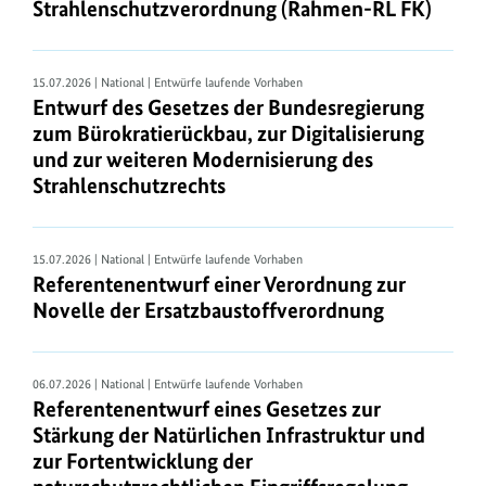
Strahlenschutzverordnung (Rahmen-RL FK)
e
n
15.07.2026 | National | Entwürfe laufende Vorhaben
Gesetze
Entwurf des Gesetzes der Bundesregierung
im
zum Bürokratierückbau, zur Digitalisierung
Internet
und zur weiteren Modernisierung des
Die
Strahlenschutzrechts
hier
abrufbaren
Gesetzestexte
15.07.2026 | National | Entwürfe laufende Vorhaben
Referentenentwurf einer Verordnung zur
sind
Novelle der Ersatzbaustoffverordnung
nicht
die
amtliche
06.07.2026 | National | Entwürfe laufende Vorhaben
Fassung.
Referentenentwurf eines Gesetzes zur
Diese
Stärkung der Natürlichen Infrastruktur und
finden
zur Fortentwicklung der
Sie