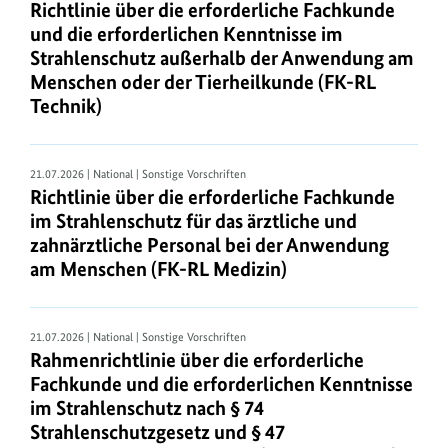
R
Richtlinie über die erforderliche Fachkunde
e
und die erforderlichen Kenntnisse im
Strahlenschutz außerhalb der Anwendung am
c
Menschen oder der Tierheilkunde (FK-RL
h
Technik)
t
s
v
21.07.2026 | National | Sonstige Vorschriften
Richtlinie über die erforderliche Fachkunde
o
im Strahlenschutz für das ärztliche und
r
zahnärztliche Personal bei der Anwendung
s
am Menschen (FK-RL Medizin)
c
h
21.07.2026 | National | Sonstige Vorschriften
r
Rahmenrichtlinie über die erforderliche
i
Fachkunde und die erforderlichen Kenntnisse
im Strahlenschutz nach § 74
f
Strahlenschutzgesetz und § 47
t