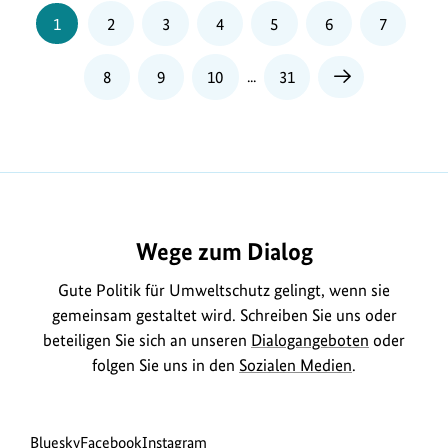
dieser
Seite
Seite
Seite
Seite
Seite
Seite
Seite
1
2
3
4
5
6
7
Vorschriften
vor
Seite
Seite
Seite
8
9
10
...
31
Nächste
Ort
Seite
erfolgt
durch
die
Länder
und
Kommunen,
Wege zum Dialog
darunter
Gute Politik für Umweltschutz gelingt, wenn sie
auch
gemeinsam gestaltet wird. Schreiben Sie uns oder
durch
beteiligen Sie sich an unseren
Dialogangeboten
oder
die
folgen Sie uns in den
Sozialen Medien
.
Umweltämter.
Kernbereiche
im
Social
zur
zur
zur
Bluesky
Facebook
Instagram