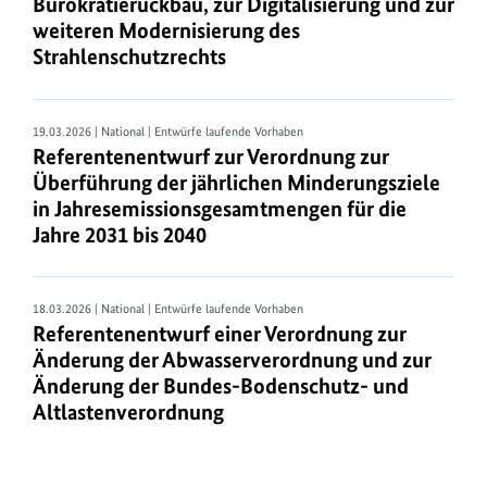
Bürokratierückbau, zur Digitalisierung und zur
Bundes
weiteren Modernisierung des
wird
Strahlenschutzrechts
durch
den
Erlass
19.03.2026 | National | Entwürfe laufende Vorhaben
und
Referentenentwurf zur Verordnung zur
Überführung der jährlichen Minderungsziele
die
in Jahresemissionsgesamtmengen für die
Fortschreibung
Jahre 2031 bis 2040
von
Umweltgesetzen,
Umweltverordnungen
18.03.2026 | National | Entwürfe laufende Vorhaben
und
Referentenentwurf einer Verordnung zur
dazu
Änderung der Abwasserverordnung und zur
gehörigen
Änderung der Bundes-Bodenschutz- und
Verwaltungsvorschriften
Altlastenverordnung
gestaltet.
Der
Vollzug