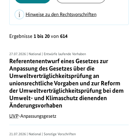
Hinweise zu den Rechtsvorschriften
H
L
i
Ergebnisse
1 bis 20
von
614
i
n
s
w
t
27.07.2026 | National | Entwürfe laufende Vorhaben
e
Referentenentwurf eines Gesetzes zur
e
i
Anpassung des Gesetzes über die
n
Umweltverträglichkeitsprüfung an
s
a
unionsrechtliche Vorgaben und zur Reform
e
der Umweltverträglichkeitsprüfung bei dem
n
z
Umwelt- und Klimaschutz dienenden
s
u
Änderungsvorhaben
i
d
UVP
-Anpassungsgesetz
c
e
h
n
21.07.2026 | National | Sonstige Vorschriften
t