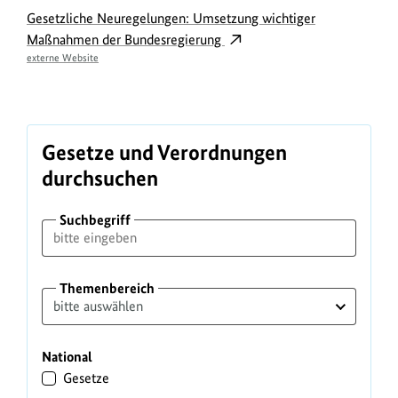
t
Gesetzliche Neuregelungen: Umsetzung wichtiger
Maßnahmen der Bundesregierung
u
externe Website
n
g
s
t
Gesetze und Verordnungen
e
durchsuchen
x
Suchbegriff
t
Themenbereich
National
Gesetze