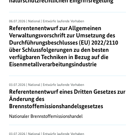
naturschutzrechtlichen Eingriffsregelung
nur
im
Bundesgesetzblatt
06.07.2026 | National | Entwürfe laufende Vorhaben
.
Referentenentwurf zur Allgemeinen
Verwaltungsvorschrift zur Umsetzung des
Die
Durchführungsbeschlusses (EU) 2022/2110
neuen
über Schlussfolgerungen zu den besten
Vorschriften
verfügbaren Techniken in Bezug auf die
des
Eisenmetallverarbeitungsindustrie
Bundes,
die
in
03.07.2026 | National | Entwürfe laufende Vorhaben
den
Referentenentwurf eines Dritten Gesetzes zur
letzten
Änderung des
sechs
Brennstoffemissionshandelsgesetzes
Monaten
Nationaler Brennstoffemissionshandel
in
Kraft
getreten
03.07.2026 | National | Entwürfe laufende Vorhaben