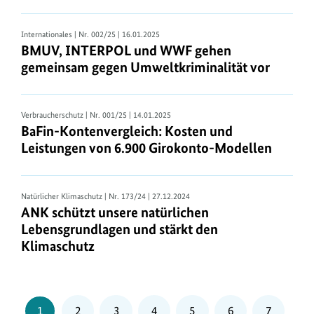
Internationales
| Nr. 002/25 | 16.01.2025
BMUV, INTERPOL und WWF gehen
gemeinsam gegen Umweltkriminalität vor
Verbraucherschutz
| Nr. 001/25 | 14.01.2025
BaFin-Kontenvergleich: Kosten und
Leistungen von 6.900 Girokonto-Modellen
Natürlicher Klimaschutz
| Nr. 173/24 | 27.12.2024
ANK schützt unsere natürlichen
Lebensgrundlagen und stärkt den
Klimaschutz
Seite
Seite
Seite
Seite
Seite
Seite
Seite
1
2
3
4
5
6
7