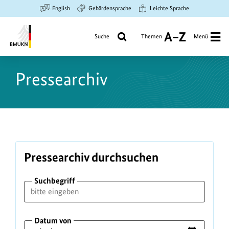
Zum
Zur
Zur
English
Gebärdensprache
Leichte Sprache
Hauptinhalt
Suche
Hauptnavigation
springen
springen
springen
Suche
Themen
Menü
A
bis
Bundesministerium
Z
für
Pressearchiv
Umwelt,
Klimaschutz,
Naturschutz
und
nukleare
Sicherheit
Pressearchiv durchsuchen
Suchbegriff
Datum von