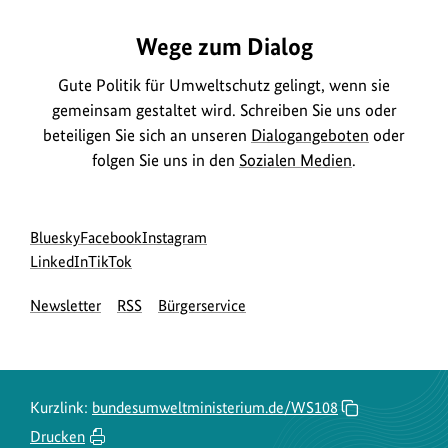
Wege zum Dialog
Gute Politik für Umweltschutz gelingt, wenn sie
gemeinsam gestaltet wird. Schreiben Sie uns oder
beteiligen Sie sich an unseren
Dialogangeboten
oder
folgen Sie uns in den
Sozialen Medien
.
Social
zur
zur
zur
Bluesky
Facebook
Instagram
Media
Bluesky-
zur
zur
Facebook-
Instagram-
LinkedIn
TikTok
Navigation
Seite
LinkedIn-
TikTok-
Seite
Seite
Newsletter
RSS
Bürgerservice
des
Seite
Seite
des
des
BMUKN
des
des
BMUKN
BMUKN
BMUKN
BMUKN
Kurzlink:
bundesumweltministerium.de/WS108
Drucken