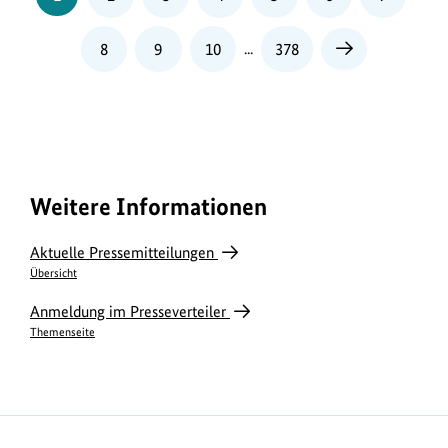
Seite
Seite
Seite
8
9
10
...
378
Nächste
Seite
Weitere Informationen
Aktuelle Pressemitteilungen
Übersicht
Anmeldung im Presseverteiler
Themenseite