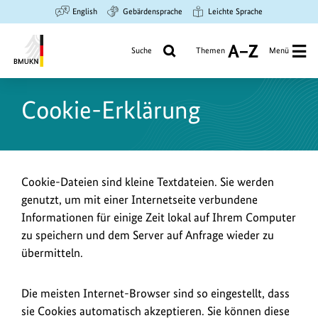
Zum
Zur
Zur
English
Gebärdensprache
Leichte Sprache
Hauptinhalt
Suche
Hauptnavigation
springen
springen
springen
Suche
Themen
Menü
A
bis
Bundesministerium
Z
für
Cookie-Erklärung
Umwelt,
Klimaschutz,
Naturschutz
und
nukleare
Cookie-Dateien sind kleine Textdateien. Sie werden
Sicherheit
genutzt, um mit einer Internetseite verbundene
Informationen für einige Zeit lokal auf Ihrem Computer
zu speichern und dem Server auf Anfrage wieder zu
übermitteln.
Die meisten Internet-Browser sind so eingestellt, dass
sie Cookies automatisch akzeptieren. Sie können diese