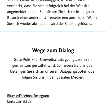
vermerkt, dass Sie sich erfolgreich bei der Website
angemeldet haben. So müssen Sie sich nicht bei jedem
Besuch einer anderen Unterseite neu anmelden. Wenn
Sie sich wieder abmelden, wird der
Cookie
gelöscht.
Wege zum Dialog
Gute Politik für Umweltschutz gelingt, wenn sie
gemeinsam gestaltet wird. Schreiben Sie uns oder
beteiligen Sie sich an unseren
Dialogangeboten
oder
folgen Sie uns in den
Sozialen Medien
.
Social
zur
zur
zur
Bluesky
Facebook
Instagram
Media
Bluesky-
zur
zur
Facebook-
Instagram-
LinkedIn
TikTok