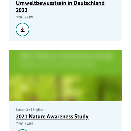
Umweltbewusstsein in Deutschland
2022
(PDF, 3 MB)
Herunterladen::
Umweltbewusstsein
in
Deutschland
2022,
PDF,
3
MB
Broschüre | Englisch
2021 Nature Awareness Study
(PDF, 6 MB)