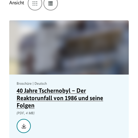
s
Ansicht
Wechseln
Wechseln
zu
zu
t
Kacheln-
Liste-
Ansicht
Ansicht
e
n
a
n
s
i
c
h
Broschüre | Deutsch
40 Jahre Tschernobyl – Der
t
Reaktorunfall von 1986 und seine
Folgen
(PDF, 4 MB)
Herunterladen::
40
Jahre