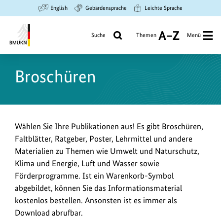
Zum
Zur
Zur
English
Gebärdensprache
Leichte Sprache
Hauptinhalt
Suche
Hauptnavigation
springen
springen
springen
Suche
Themen
Menü
A
bis
Bundesministerium
Z
für
Broschüren
Umwelt,
Klimaschutz,
Naturschutz
und
nukleare
Wählen Sie Ihre Publikationen aus! Es gibt Broschüren,
Sicherheit
Faltblätter, Ratgeber, Poster, Lehrmittel und andere
Materialien zu Themen wie Umwelt und Naturschutz,
Klima und Energie, Luft und Wasser sowie
Förderprogramme. Ist ein Warenkorb-Symbol
abgebildet, können Sie das Informationsmaterial
kostenlos bestellen. Ansonsten ist es immer als
Download abrufbar.