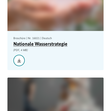
Climate
and
Biodiversity,
PDF,
8
MB
Broschüre | Nr. 16021 | Deutsch
Nationale Wasserstrategie
(PDF, 4 MB)
Herunterladen::
Nationale
Wasserstrategie,
PDF,
4
MB