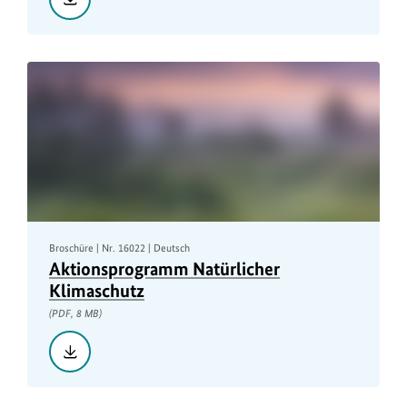
Treasure
not
Trash,
PDF,
1
MB
Broschüre | Nr. 16022 | Deutsch
Aktionsprogramm Natürlicher
Klimaschutz
(PDF, 8 MB)
Herunterladen::
Aktionsprogramm
Natürlicher
Klimaschutz,
PDF,