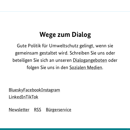
Wege zum Dialog
Gute Politik für Umweltschutz gelingt, wenn sie
gemeinsam gestaltet wird. Schreiben Sie uns oder
beteiligen Sie sich an unseren
Dialogangeboten
oder
folgen Sie uns in den
Sozialen Medien
.
Social
zur
zur
zur
Bluesky
Facebook
Instagram
Media
Bluesky-
zur
zur
Facebook-
Instagram-
LinkedIn
TikTok
Navigation
Seite
LinkedIn-
TikTok-
Seite
Seite
Newsletter
RSS
Bürgerservice
des
Seite
Seite
des
des
BMUKN
des
des
BMUKN
BMUKN
BMUKN
BMUKN