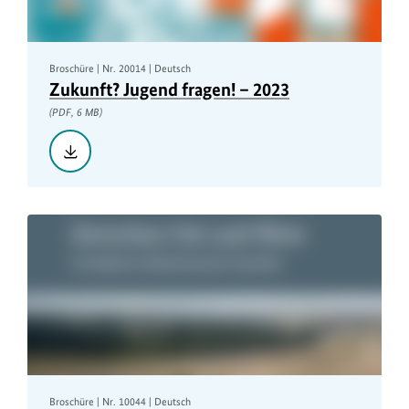
Broschüre | Nr. 20014 | Deutsch
Zukunft? Jugend fragen! – 2023
(PDF, 6 MB)
Herunterladen::
Zukunft?
Jugend
fragen!
–
2023,
PDF,
6
MB
Broschüre | Nr. 10044 | Deutsch