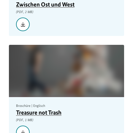
Zwischen Ost und West
(PDF, 2 MB)
Herunterladen::
Zwischen
Ost
und
West,
PDF,
2
MB
Broschüre | Englisch
Treasure not Trash
(PDF, 1 MB)
Herunterladen::