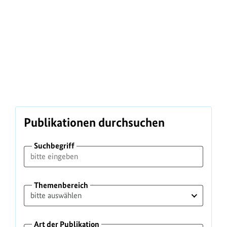
Folgen
2030
Biologisc
H
hen
i
Vielfalt
g
2030
h
l
i
g
h
t
Publikationen durchsuchen
s
Suchbegriff
Themenbereich
Art der Publikation