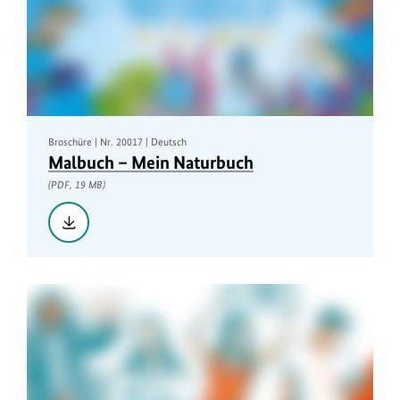
Broschüre | Nr. 20017 | Deutsch
Malbuch – Mein Naturbuch
(PDF, 19 MB)
Herunterladen::
Malbuch
–
Mein
Naturbuch,
PDF,
19
MB