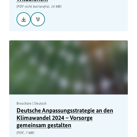
(PDF nicht barrierefrei, 14 MB)
Herunterladen::
In
Mit
den
diesen
Warenkorb
Pflanzen
helfen
Sie
Wildbienen!,
PDF
nicht
barrierefrei,
14
MB
Broschüre | Deutsch
Deutsche Anpassungsstrategie an den
Klimawandel 2024 – Vorsorge
gemeinsam gestalten
(PDF, 7 MB)