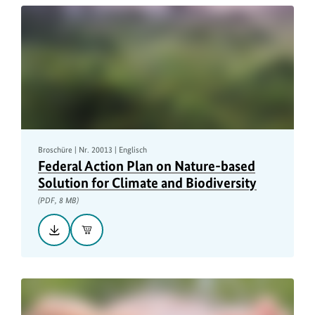
8
MB
Broschüre | Nr. 20013 | Englisch
Federal Action Plan on Nature-based
Solution for Climate and Biodiversity
(PDF, 8 MB)
Herunterladen::
In
Federal
den
Action
Warenkorb
Plan
on
Nature-
based
Solution
for