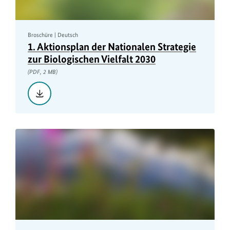
Broschüre | Deutsch
1. Aktionsplan der Nationalen Strategie
zur Biologischen Vielfalt 2030
(PDF, 2 MB)
Herunterladen::
1.
Aktionsplan
der
Nationalen
Strategie
zur
Biologischen
Vielfalt
2030,
PDF,
2
MB