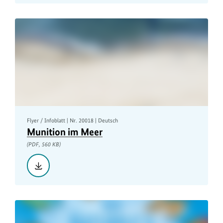
der
Bundesregierung,
PDF,
7
MB
Flyer / Infoblatt | Nr. 20018 | Deutsch
Munition im Meer
(PDF, 560 KB)
Herunterladen::
Munition
im
Meer,
PDF,
560
KB