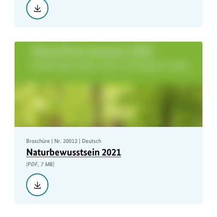
Herunterladen::
2021
Nature
Awareness
Study,
PDF,
6
MB
Broschüre | Nr. 20012 | Deutsch
Naturbewusstsein 2021
(PDF, 7 MB)
Herunterladen::
Naturbewusstsein
2021,
PDF,
7