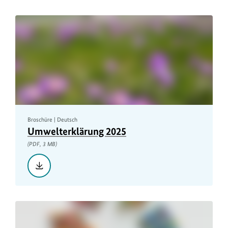
Tschernobyl
–
Der
Reaktorunfall
von
1986
und
seine
Folgen,
PDF,
4
MB
Broschüre | Deutsch
Umwelterklärung 2025
(PDF, 3 MB)
Herunterladen::
Umwelterklärung
2025,
PDF,
3
MB