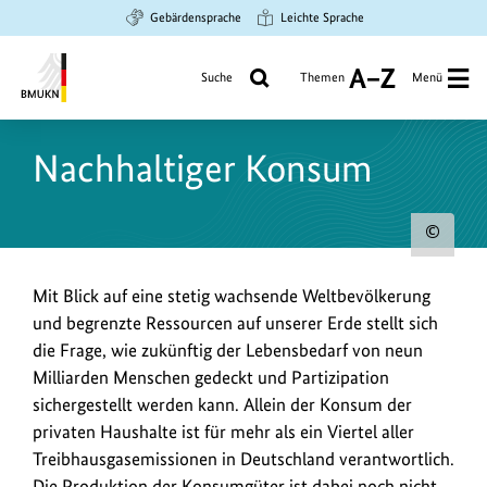
Zum
Zur
Zur
Gebärdensprache
Leichte Sprache
Hauptinhalt
Suche
Hauptnavigation
springen
springen
springen
Suche
Themen
Menü
A
bis
Bundesministerium
Z
für
Nachhaltiger Konsum
Umwelt,
Klimaschutz,
Naturschutz
Urh
und
nukleare
zum
Mit Blick auf eine stetig wachsende Weltbevölkerung
Sicherheit
Bild
und begrenzte Ressourcen auf unserer Erde stellt sich
anz
die Frage, wie zukünftig der Lebensbedarf von neun
Milliarden Menschen gedeckt und Partizipation
sichergestellt werden kann. Allein der Konsum der
privaten Haushalte ist für mehr als ein Viertel aller
Treibhausgasemissionen in Deutschland verantwortlich.
Die Produktion der Konsumgüter ist dabei noch nicht