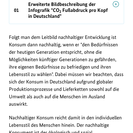
B
g
Erweiterte Bildbeschreibung der
i
r
01
Infografik "CO
Fußabdruck pro Kopf
2
l
in Deutschland"
a
d
f
b
i
Folgt man dem Leitbild nachhaltiger Entwicklung ist
e
k
Konsum dann nachhaltig, wenn er "den Bedürfnissen
s
der heutigen Generation entspricht, ohne die
F
c
Möglichkeiten künftiger Generationen zu gefährden,
u
ihre eigenen Bedürfnisse zu befriedigen und ihren
h
ß
Lebensstil zu wählen". Dabei müssen wir beachten, dass
r
a
sich der Konsum in Deutschland aufgrund globaler
e
b
Produktionsprozesse und Lieferketten sowohl auf die
i
d
Umwelt als auch auf die Menschen im Ausland
b
auswirkt.
r
u
u
Nachhaltiger Konsum reicht damit in den individuellen
n
c
Lebensstil des Menschen hinein. Der nachhaltige
g
k
Konsument ist der ökologisch und sozial