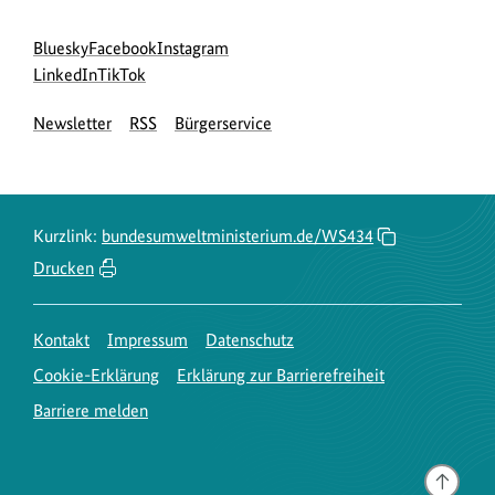
Social
zur
zur
zur
Bluesky
Facebook
Instagram
Media
Bluesky-
zur
zur
Facebook-
Instagram-
LinkedIn
TikTok
Navigation
Seite
LinkedIn-
TikTok-
Seite
Seite
Newsletter
RSS
Bürgerservice
des
Seite
Seite
des
des
BMUKN
des
des
BMUKN
BMUKN
BMUKN
BMUKN
Kurzlink:
bundesumweltministerium.de/WS434
Drucken
Kontakt
Impressum
Datenschutz
Cookie-Erklärung
Erklärung zur Barrierefreiheit
Barriere melden
Gehe