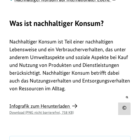
Was ist nachhaltiger Konsum?
Nachhaltiger Konsum ist Teil einer nachhaltigen
Lebensweise und ein Verbraucherverhalten, das unter
anderem Umweltaspekte und soziale Aspekte bei Kauf
und Nutzung von Produkten und Dienstleistungen
berücksichtigt. Nachhaltiger Konsum betrifft dabei
auch das Nutzungsverhalten und Entsorgungsverhalten
von Ressourcen im Alltag.
öffnet
Bild
I
Infografik zum Herunterladen
in
Urh
einer
Download (PNG nicht barrierefrei, 758 KB)
n
vergrö
zum
Darste
f
Bild
o
anz