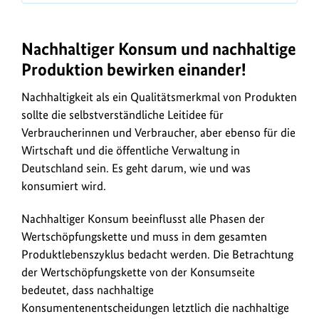
d
e
n
Nachhaltiger Konsum und nachhaltige
F
Produktion bewirken einander!
u
Nachhaltigkeit als ein Qualitätsmerkmal von Produkten
ß
sollte die selbstverständliche Leitidee für
a
Verbraucherinnen und Verbraucher, aber ebenso für die
b
Wirtschaft und die öffentliche Verwaltung in
d
Deutschland sein. Es geht darum, wie und was
konsumiert wird.
r
u
Nachhaltiger Konsum beeinflusst alle Phasen der
c
Wertschöpfungskette und muss in dem gesamten
k
Produktlebenszyklus bedacht werden. Die Betrachtung
h
der Wertschöpfungskette von der Konsumseite
bedeutet, dass nachhaltige
a
Konsumentenentscheidungen letztlich die nachhaltige
l