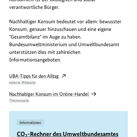
D
verantwortliche Bürger.
e
Nachhaltiger Konsum bedeutet vor allem: bewusster
u
Konsum, genauer hinzuschauen und eine eigene
t
"Gesamtbilanz" im Auge zu haben.
s
Bundesumweltministerium und Umweltbundesamt
c
unterstützen dies mit zahlreichen
Informationsangeboten.
h
l
UBA-Tipps für den Alltag
a
externe Webseite
n
Nachhaltiger Konsum im Online-Handel
d
Themenseite
Informationen
CO
-Rechner des Umweltbundesamtes
2