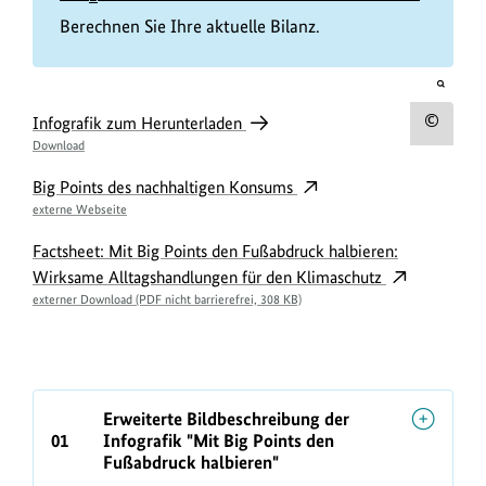
Berechnen Sie Ihre aktuelle Bilanz.
öffnet
Bild
M
in
Infografik zum Herunterladen
Urh
einer
i
Download
vergrö
zum
Darste
t
Big Points des nachhaltigen Konsums
Bild
B
externe Webseite
anz
i
Factsheet: Mit Big Points den Fußabdruck halbieren:
g
Wirksame Alltagshandlungen für den Klimaschutz
P
externer Download (PDF nicht barrierefrei, 308 KB)
o
i
n
Erweiterte Bildbeschreibung der
t
01
Infografik "Mit Big Points den
s
Fußabdruck halbieren"