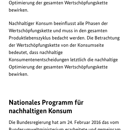
Optimierung der gesamten Wertschöpfungskette
b
bewirken.
i
e
Nachhaltiger Konsum beeinflusst alle Phasen der
Wertschöpfungskette und muss in den gesamten
r
Produktlebenszyklus bedacht werden. Die Betrachtung
e
der Wertschöpfungskette von der Konsumseite
n
bedeutet, dass nachhaltige
Konsumentenentscheidungen letztlich die nachhaltige
Optimierung der gesamten Wertschöpfungskette
bewirken.
Nationales Programm für
nachhaltigen Konsum
Die Bundesregierung hat am 24. Februar 2016 das vom
Bundesumweltministerium erarbeitete und gemeinsam