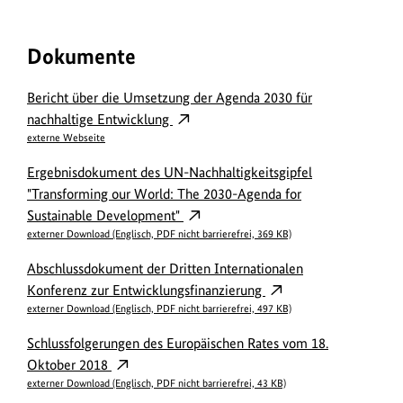
i
b
n
e
f
Dokumente
r
o
i
r
Bericht über die Umsetzung der Agenda 2030 für
n
nachhaltige Entwicklung
m
f
externe Webseite
a
o
t
Ergebnisdokument des UN-Nachhaltigkeitsgipfel
r
"Transforming our World: The 2030-Agenda for
i
m
Sustainable Development"
o
a
externer Download (Englisch, PDF nicht barrierefrei, 369 KB)
n
t
Abschlussdokument der Dritten Internationalen
e
i
Konferenz zur Entwicklungsfinanzierung
n
o
externer Download (Englisch, PDF nicht barrierefrei, 497 KB)
z
n
Schlussfolgerungen des Europäischen Rates vom 18.
u
e
Oktober 2018
m
n
externer Download (Englisch, PDF nicht barrierefrei, 43 KB)