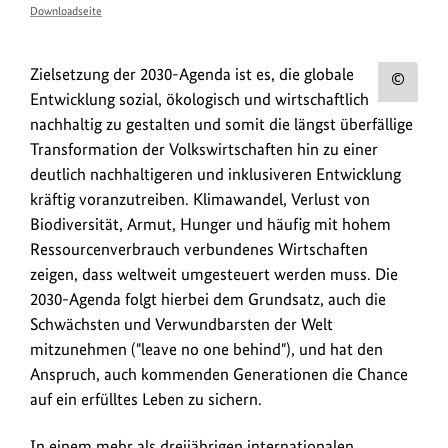
Downloadseite
Z
Zielsetzung der 2030-Agenda ist es, die globale
Urh
Entwicklung sozial, ökologisch und wirtschaftlich
i
zum
nachhaltig zu gestalten und somit die längst überfällige
e
Bild
Transformation der Volkswirtschaften hin zu einer
l
anz
deutlich nachhaltigeren und inklusiveren Entwicklung
s
kräftig voranzutreiben. Klimawandel, Verlust von
e
Biodiversität, Armut, Hunger und häufig mit hohem
t
Ressourcenverbrauch verbundenes Wirtschaften
z
zeigen, dass weltweit umgesteuert werden muss. Die
2030-Agenda folgt hierbei dem Grundsatz, auch die
u
Schwächsten und Verwundbarsten der Welt
n
mitzunehmen ("leave no one behind"), und hat den
g
Anspruch, auch kommenden Generationen die Chance
d
auf ein erfülltes Leben zu sichern.
e
In einem mehr als dreijährigen internationalen