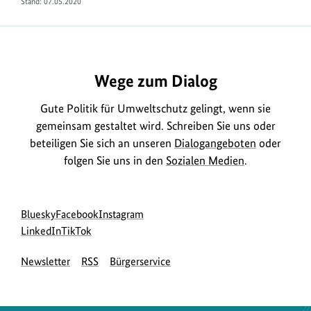
Stand: 07.05.2020
Wege zum Dialog
Gute Politik für Umweltschutz gelingt, wenn sie
gemeinsam gestaltet wird. Schreiben Sie uns oder
beteiligen Sie sich an unseren
Dialogangeboten
oder
folgen Sie uns in den
Sozialen Medien
.
Social
zur
zur
zur
Bluesky
Facebook
Instagram
Media
Bluesky-
zur
zur
Facebook-
Instagram-
LinkedIn
TikTok
Navigation
Seite
LinkedIn-
TikTok-
Seite
Seite
Newsletter
RSS
Bürgerservice
des
Seite
Seite
des
des
BMUKN
des
des
BMUKN
BMUKN
BMUKN
BMUKN