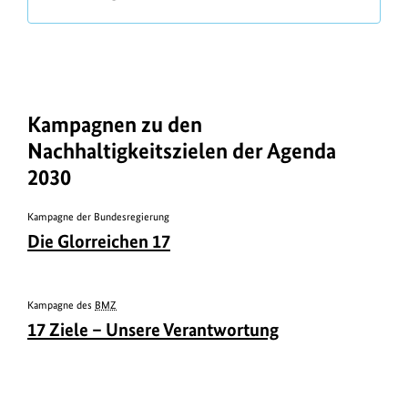
b
n
e
f
r
o
r
m
Kampagnen zu den
a
Nachhaltigkeitszielen der Agenda
t
2030
i
Kampagne der Bundesregierung
o
U
ü
Die Glorreichen 17
n
r
b
e
h
e
e
n
r
Kampagne des
BMZ
U
ü
b
17 Ziele – Unsere Verantwortung
r
b
e
h
e
r
e
r