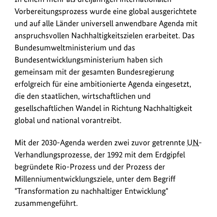
r
Vorbereitungsprozess wurde eine global ausgerichtete
2
und auf alle Länder universell anwendbare Agenda mit
0
anspruchsvollen Nachhaltigkeitszielen erarbeitet. Das
3
Bundesumweltministerium und das
0
Bundesentwicklungsministerium haben sich
-
gemeinsam mit der gesamten Bundesregierung
erfolgreich für eine ambitionierte Agenda eingesetzt,
A
die den staatlichen, wirtschaftlichen und
g
gesellschaftlichen Wandel in Richtung Nachhaltigkeit
e
global und national vorantreibt.
n
d
Mit der 2030-Agenda werden zwei zuvor getrennte
UN
-
Verhandlungsprozesse, der 1992 mit dem Erdgipfel
a
begründete Rio-Prozess und der Prozess der
Millenniumentwicklungsziele, unter dem Begriff
"Transformation zu nachhaltiger Entwicklung"
zusammengeführt.