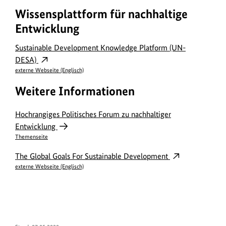
B
z
i
Wissensplattform für nachhaltige
u
l
Entwicklung
m
d
B
Sustainable Development Knowledge Platform (UN-
a
i
DESA)
n
externe Webseite (Englisch)
l
z
d
Weitere Informationen
e
a
i
Hochrangiges Politisches Forum zu nachhaltiger
n
g
Entwicklung
z
Themenseite
e
e
n
The Global Goals For Sustainable Development
i
externe Webseite (Englisch)
g
e
n