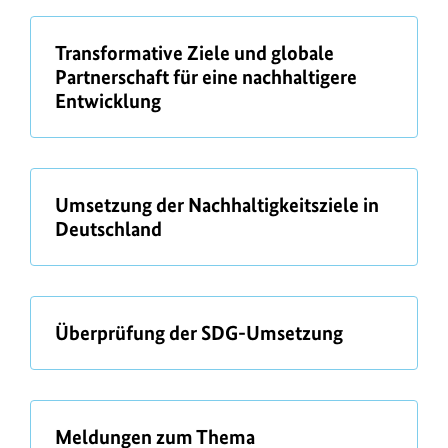
W
ü
Transformative Ziele und globale
e
b
Partnerschaft für eine nachhaltigere
i
e
Entwicklung
t
r
e
r
f
ü
Umsetzung der Nachhaltigkeitsziele in
b
Deutschland
ü
e
h
r
r
e
ü
Überprüfung der SDG-Umsetzung
n
b
d
e
e
r
I
ü
Meldungen zum Thema