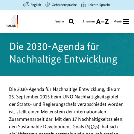
Zum
Zur
Zur
English
Gebärdensprache
Leichte Sprache
Hauptinhalt
Suche
Hauptnavigation
springen
springen
springen
Suche
Themen
Menü
A
bis
Bundesministerium
Z
für
Die 2030-Agenda für
Umwelt,
Klimaschutz,
Nachhaltige Entwicklung
Naturschutz
und
nukleare
Sicherheit
Die 2030-Agenda für Nachhaltige Entwicklung, die am
25. September 2015 beim UNO Nachhaltigkeitsgipfel
der Staats- und Regierungschefs verabschiedet worden
ist, stellt einen Meilenstein der internationalen
Zusammenarbeit dar. Mit den 17 Nachhaltigkeitszielen,
den Sustainable Development Goals (
SDGs
), hat sich