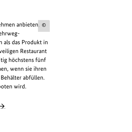
nehmen anbieten,
Urheberinformation
Mehrweg-
zum
 als das Produkt in
Bild
iligen Restaurant
anzeigen
tig höchstens fünf
en, wenn sie ihren
ehälter abfüllen.
oten wird.