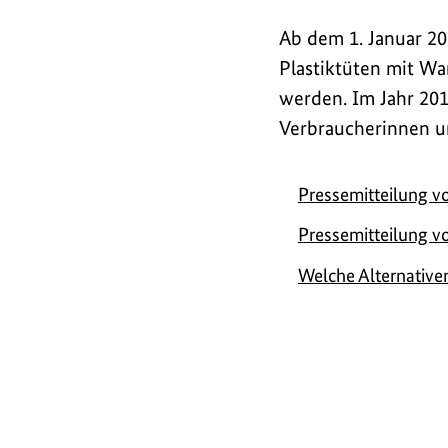
e
d
m
i
Ab dem 1. Januar 202
a
B
g
Plastiktüten mit Wa
n
i
e
werden. Im Jahr 201
z
l
n
Verbraucherinnen u
e
d
i
a
Pressemitteilung v
g
n
Pressemitteilung v
e
z
Welche Alternativen
n
e
i
g
e
n