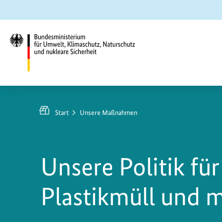
Zum
Zur
Zur
Hauptinhalt
Suche
Hauptnavigation
springen
springen
springen
Bundesministerium
für
Umwelt,
Start
Unsere Maßnahmen
Klimaschutz,
Naturschutz
und
Unsere Politik fü
nukleare
Sicherheit
Plastikmüll und 