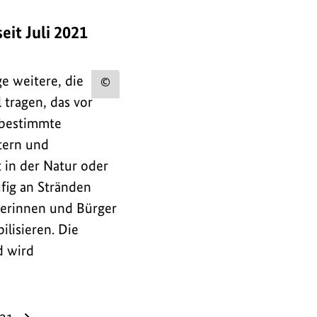
it Juli 2021
ge weitere, die
Urheberinformation
 tragen, das vor
zum
 bestimmte
Bild
ltern und
anzeigen
 in der Natur oder
ufig an Stränden
gerinnen und Bürger
lisieren. Die
d wird