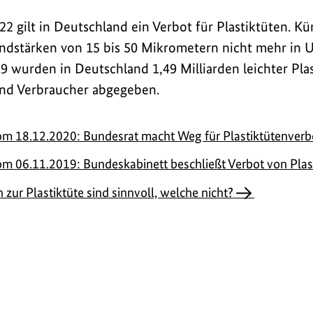
e
e
d
d
m
m
i
i
2 gilt in Deutschland ein Verbot für Plastiktüten. Kü
a
a
B
B
g
g
ndstärken von 15 bis 50 Mikrometern nicht mehr in 
n
n
i
i
e
e
9 wurden in Deutschland 1,49 Milliarden leichter Plas
z
z
l
l
n
n
nd Verbraucher abgegeben.
e
e
d
d
i
i
a
a
om 18.12.2020: Bundesrat macht Weg für Plastiktütenverbo
g
g
n
n
om 06.11.2019: Bundeskabinett beschließt Verbot von Plas
e
e
z
z
 zur Plastiktüte sind sinnvoll, welche nicht?
n
n
e
e
i
i
g
g
e
e
n
n