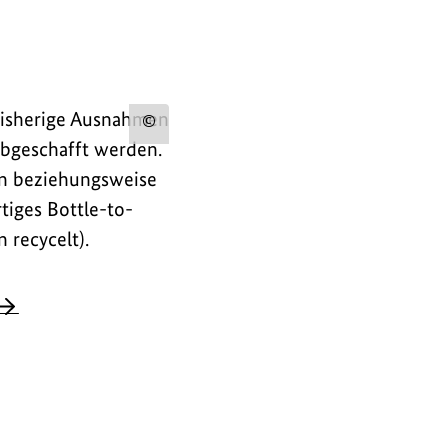
 Bisherige Ausnahmen
Urheberinformation
abgeschafft werden.
zum
en beziehungsweise
Bild
tiges Bottle-to-
anzeigen
 recycelt).