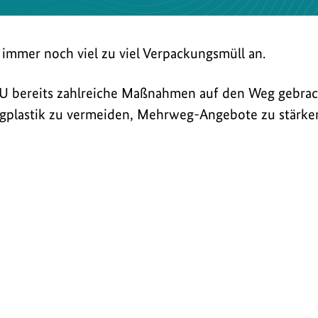
t immer noch viel zu viel Verpackungsmüll an.
U bereits zahlreiche Maßnahmen auf den Weg gebrac
egplastik zu vermeiden, Mehrweg-Angebote zu stärke
U
U
ü
ü
Mehr Mehrweg im To-
Erweitert
r
r
b
b
go-Bereich
Pfandpfli
h
h
e
e
e
e
r
r