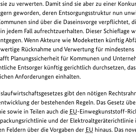
ie zu verwerten. Damit sind sie aber zu einer Konku
ern geworden, deren Entsorgungsstruktur nun unwir
ommunen sind über die Daseinsvorge verpflichtet, d
n jedem Fall aufrechtzuerhalten. Dieser Schieflage wi
ntgegen. Wenn Akteure wie Modeketten künftig Abf
hwertige Rücknahme und Verwertung für mindestens d
chafft Planungssicherheit für Kommunen und Untern
tliche Entsorger künftig gerichtlich durchsetzen, da
ichen Anforderungen einhalten.
islaufwirtschaftsgesetzes gibt den nötigen Rechtsrah
entwicklung der bestehenden Regeln. Das Gesetz übe
nie sowie in Teilen auch die
EU
-Einwegkunststoff-Rich
ackungsrichtlinie und der Elektroaltgeräterichtlinie 
en Feldern über die Vorgaben der
EU
hinaus. Das novel