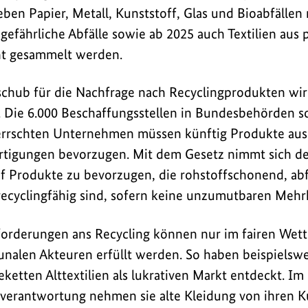
ben Papier, Metall, Kunststoff, Glas und Bioabfällen
gefährliche Abfälle sowie ab 2025 auch Textilien aus 
t gesammelt werden.
chub für die Nachfrage nach Recyclingprodukten wird
n. Die 6.000 Beschaffungsstellen in Bundesbehörden 
rschten Unternehmen müssen künftig Produkte aus 
tigungen bevorzugen. Mit dem Gesetz nimmt sich der
uf Produkte zu bevorzugen, die rohstoffschonend, abfa
ecyclingfähig sind, sofern keine unzumutbaren Mehr
forderungen ans Recycling können nur im fairen We
alen Akteuren erfüllt werden. So haben beispielswei
etten Alttextilien als lukrativen Markt entdeckt. I
ktverantwortung nehmen sie alte Kleidung von ihren 