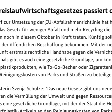
reislaufwirtschaftsgesetzes passiert
rf zur Umsetzung der
EU
-Abfallrahmenrichtlinie hat
 das Gesetz für weniger Abfall und mehr Recycling die
och in diesem Oktober in Kraft treten. Künftig soll
n der öffentlichen Beschaffung bekommen. Mit der n
e
kunft erstmals rechtliche Handhabe gegen die Vernic
mals gibt es auch eine gesetzliche Grundlage, um künf
plastikprodukten, wie To-Go-Becher oder Zigaretten
einigungskosten von Parks und Straßen zu beteilige
rin Svenja Schulze: "Das neue Gesetz gibt uns neue
gen die Vermüllung der Umwelt und gegen Ressourc
ls eine gesetzliche Grundlage, mit der der Staat die He
fplastik-Artikeln an den Reinigungskosten von Park