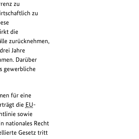
rrenz zu
tschaftlich zu
iese
rkt die
älle zurücknehmen,
rei Jahre
ehmen. Darüber
ss gewerbliche
men für eine
rträgt die
EU
-
tlinie sowie
in nationales Recht
lierte Gesetz tritt