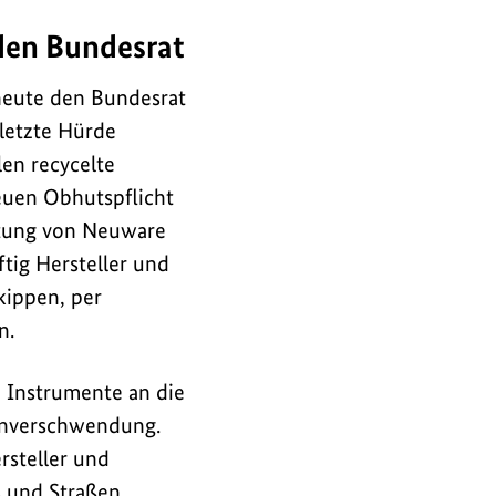
 den Bundesrat
 heute den Bundesrat
 letzte Hürde
en recycelte
euen Obhutspflicht
htung von Neuware
tig Hersteller und
kippen, per
n.
 Instrumente an die
enverschwendung.
rsteller und
s und Straßen