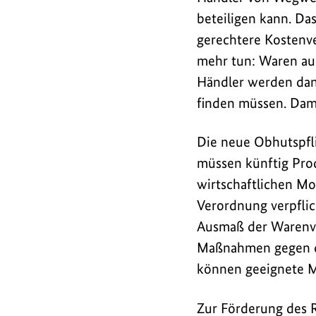
für
beteiligen kann. Da
weniger
gerechtere Kostenv
Abfall
mehr tun: Waren au
und
Händler werden dan
mehr
finden müssen. Dami
Recycling
die
Die neue Obhutspfli
letzte
müssen künftig Prod
Hürde
genommen
wirtschaftlichen Mo
und
Verordnung verpflic
kann
Ausmaß der Warenve
noch
Maßnahmen gegen d
in
können geeignete M
diesem
Oktober
Zur Förderung des R