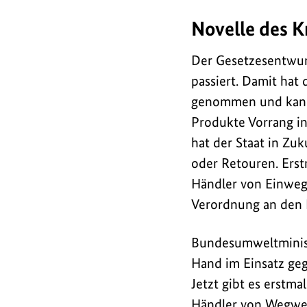
Novelle des K
Der
Gesetzesentwurf
Der Gesetzesentwu
zur
passiert. Damit hat
Umsetzung
genommen und kann n
der
EU
-
Produkte Vorrang i
Abfallrahmenrichtlini
hat der Staat in Zu
hat
oder Retouren. Erst
den
Händler von Einweg
Bundesrat
Verordnung an den R
passiert.
Damit
Bundesumweltministe
hat
Hand im Einsatz ge
das
Jetzt gibt es erstma
Gesetz
Händler von Wegwer