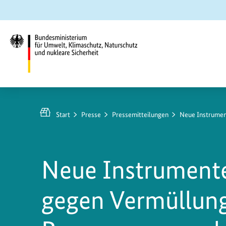
Zum
Zur
Zur
Hauptinhalt
Suche
Hauptnavigation
springen
springen
springen
Bundesministerium
für
https://www.bundesumweltministerium.de/PM92
Umwelt,
Start
Presse
Pressemitteilungen
Neue Instrumen
Klimaschutz,
Naturschutz
und
Neue Instrumente
nukleare
Sicherheit
gegen Vermüllun