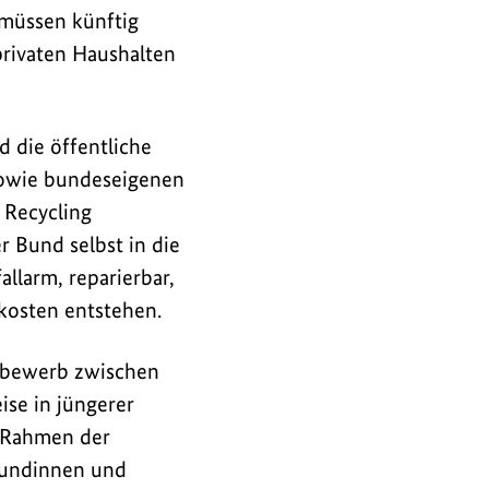
 müssen künftig
privaten Haushalten
 die öffentliche
sowie bundeseigenen
Recycling
 Bund selbst in die
llarm, reparierbar,
kosten entstehen.
ttbewerb zwischen
se in jüngerer
m Rahmen der
Kundinnen und