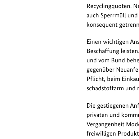
in
Recyclingquoten. Ne
Kraft
auch Sperrmüll und 
treten.
konsequent getrenn
Einen wichtigen Ans
Beschaffung leiste
und vom Bund beher
gegenüber Neuanfer
Pflicht, beim Einka
schadstoffarm und r
Die gestiegenen An
privaten und kommun
Vergangenheit Modek
freiwilligen Produ