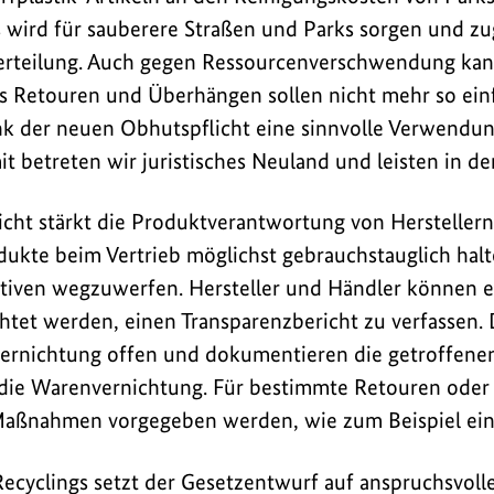
s wird für sauberere Straßen und Parks sorgen und zug
erteilung. Auch gegen Ressourcenverschwendung kann
s Retouren und Überhängen sollen nicht mehr so einf
k der neuen Obhutspflicht eine sinnvolle Verwendun
t betreten wir juristisches Neuland und leisten in d
cht stärkt die Produktverantwortung von Herstellern
ukte beim Vertrieb möglichst gebrauchstauglich halte
tiven wegzuwerfen. Hersteller und Händler können e
htet werden, einen Transparenzbericht zu verfassen. D
rnichtung offen und dokumentieren die getroffenen
ie Warenvernichtung. Für bestimmte Retouren ode
aßnahmen vorgegeben werden, wie zum Beispiel ein
ecyclings setzt der Gesetzentwurf auf anspruchsvoll