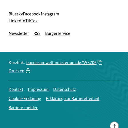
Social
zur
zur
zur
Bluesky
Facebook
Instagram
Media
Bluesky-
zur
zur
Facebook-
Instagram-
LinkedIn
TikTok
Navigation
Seite
LinkedIn-
TikTok-
Seite
Seite
Newsletter
RSS
Bürgerservice
des
Seite
Seite
des
des
BMUKN
des
des
BMUKN
BMUKN
BMUKN
BMUKN
Kurzlink:
bundesumweltministerium.de/WS706
Drucken
Kontakt
Impressum
Datenschutz
Cookie-Erklärung
Erklärung zur Barrierefreiheit
Barriere melden
Gehe