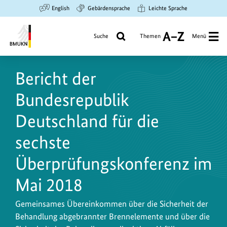
Zum
Zur
Zur
English
Gebärdensprache
Leichte Sprache
Hauptinhalt
Suche
Hauptnavigation
springen
springen
springen
Suche
Themen
Menü
A
bis
Bundesministerium
Z
für
Bericht der
Umwelt,
Klimaschutz,
Bundesrepublik
Naturschutz
und
Deutschland für die
nukleare
sechste
Sicherheit
Überprüfungskonferenz im
Mai 2018
Gemeinsames Übereinkommen über die Sicherheit der
Behandlung abgebrannter Brennelemente und über die