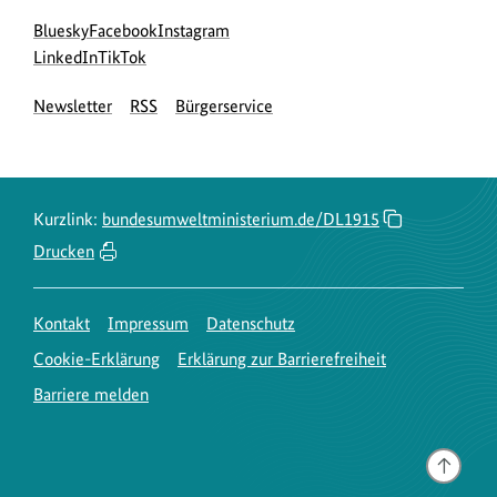
Social
zur
zur
zur
Bluesky
Facebook
Instagram
Media
Bluesky-
zur
zur
Facebook-
Instagram-
LinkedIn
TikTok
Navigation
Seite
LinkedIn-
TikTok-
Seite
Seite
Newsletter
RSS
Bürgerservice
des
Seite
Seite
des
des
BMUKN
des
des
BMUKN
BMUKN
BMUKN
BMUKN
Kurzlink:
bundesumweltministerium.de/DL1915
Drucken
Kontakt
Impressum
Datenschutz
Cookie-Erklärung
Erklärung zur Barrierefreiheit
Barriere melden
Gehe
nach
oben