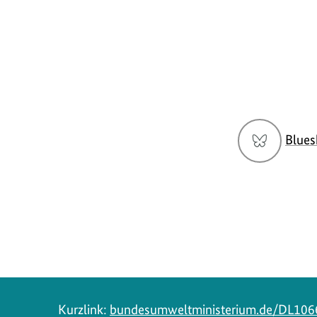
Social
Blues
Media
Navigation
Kurzlink:
bundesumweltministerium.de/DL106