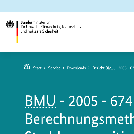
Zum
Zur
Zur
Hauptinhalt
Suche
Hauptnavigation
springen
springen
springen
Bundesministerium
für
Umwelt,
Start
Service
Downloads
Bericht
BMU
- 2005 - 6
Klimaschutz,
Naturschutz
und
BMU
- 2005 - 674
nukleare
Sicherheit
Berechnungsmeth