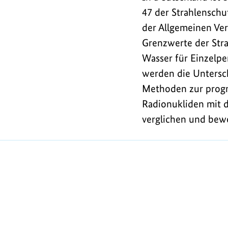
47 der Strahlensch
der Allgemeinen Ver
Grenzwerte der Stra
Wasser für Einzelpe
werden die Untersc
Methoden zur progno
Radionukliden mit d
verglichen und bewe
https://www.bundesumweltministerium.de/D