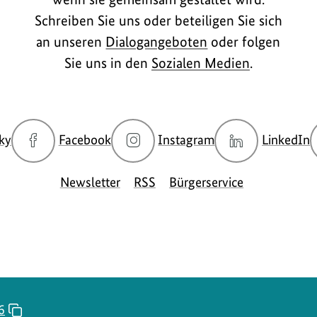
Schreiben Sie uns oder beteiligen Sie sich
an unseren
Dialogangeboten
oder folgen
Sie uns in den
Sozialen Medien
.
zur
zur
zur
z
ky
Facebook
Instagram
LinkedIn
Bluesky-
Facebook-
Instagram-
L
Seite
Seite
Seite
S
Newsletter
RSS
Bürgerservice
des
des
des
d
BMUKN
BMUKN
BMUKN
6