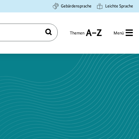
Gebärdensprache
Leichte Sprache
Themen
Menü
Suchen
A
bis
Z