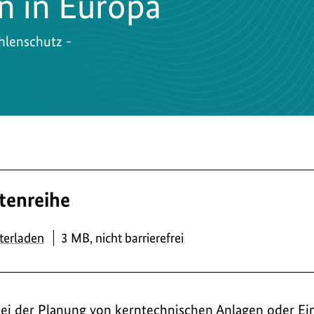
n in Europa
hlenschutz -
ftenreihe
PDF
terladen
3 MB, nicht barrierefrei
bei der Planung von kerntechnischen Anlagen oder Ei