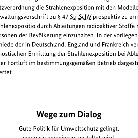
utzverordnung die Strahlenexposition mit den Model
waltungsvorschrift zu § 47
StrlSchV
prospektiv zu erm
hlenexpositio durch Ableitungen radioaktiver Stoffe 
rsonen der Bevölkerung einzuhalten. In der vorlieg
hiede der in Deutschland, England und Frankreich v
stischen Ermittlung der Strahlenexposition bei Abl
er Fortluft im bestimmungsgemäßen Betrieb dargestel
rtet.
L1066
Wege zum Dialog
Gute Politik für Umweltschutz gelingt,
wenn sie gemeinsam gestaltet wird.