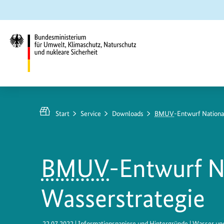
Zum
Zur
Zur
Hauptinhalt
Suche
Hauptnavigation
springen
springen
springen
Bundesministerium
für
Umwelt,
Start
Service
Downloads
BMUV
-Entwurf Nationa
Klimaschutz,
Naturschutz
und
BMUV
-Entwurf N
nukleare
Sicherheit
Wasserstrategie
22.07.2022
| Informationspapiere und Hintergründe | Wasser u