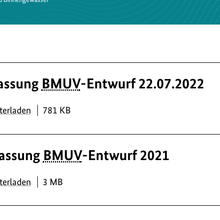
assung
BMUV
-Entwurf 22.07.2022
PDF
terladen
781 KB
assung
BMUV
-Entwurf 2021
PDF
terladen
3 MB