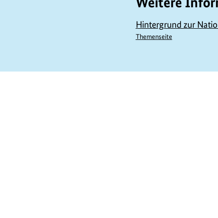
Weitere Info
Hintergrund zur Nati
Themenseite
https://www.bundesumweltministerium.de/D