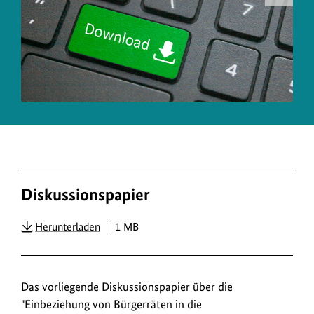
Urh
zum
Bild
anz
Diskussionspapier
PDF
Herunterladen
1 MB
Das vorliegende Diskussionspapier über die
"Einbeziehung von Bürgerräten in die