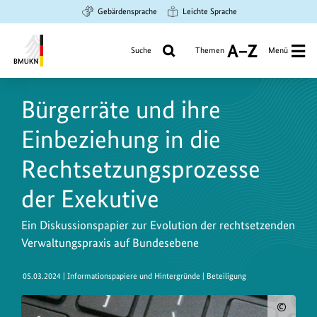
Zum
Zur
Zur
Gebärdensprache
Leichte Sprache
Hauptinhalt
Suche
Hauptnavigation
springen
springen
springen
Suche
Themen
Menü
A
bis
Bundesministerium
Z
für
Bürgerräte und ihre
Umwelt,
Klimaschutz,
Einbeziehung in die
Naturschutz
und
Rechtsetzungsprozesse
nukleare
der Exekutive
Sicherheit
Ein Diskussionspapier zur Evolution der rechtsetzenden
Verwaltungspraxis auf Bundesebene
05.03.2024
| Informationspapiere und Hintergründe | Beteiligung