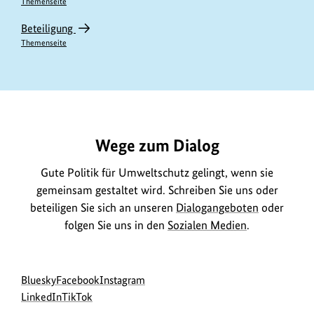
Themenseite
Beteiligung
Themenseite
https://www.bundesumweltministerium.de/DL3204
Wege zum Dialog
Gute Politik für Umweltschutz gelingt, wenn sie
gemeinsam gestaltet wird. Schreiben Sie uns oder
beteiligen Sie sich an unseren
Dialogangeboten
oder
folgen Sie uns in den
Sozialen Medien
.
Social
zur
zur
zur
Bluesky
Facebook
Instagram
Media
Bluesky-
zur
zur
Facebook-
Instagram-
LinkedIn
TikTok
Navigation
Seite
LinkedIn-
TikTok-
Seite
Seite