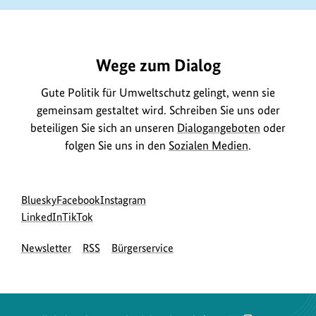
https://www.bundesumweltministerium.de/DL3047
Wege zum Dialog
Gute Politik für Umweltschutz gelingt, wenn sie
gemeinsam gestaltet wird. Schreiben Sie uns oder
beteiligen Sie sich an unseren
Dialogangeboten
oder
folgen Sie uns in den
Sozialen Medien
.
Social
zur
zur
zur
Bluesky
Facebook
Instagram
Media
Bluesky-
zur
zur
Facebook-
Instagram-
LinkedIn
TikTok
Navigation
Seite
LinkedIn-
TikTok-
Seite
Seite
Newsletter
RSS
Bürgerservice
des
Seite
Seite
des
des
BMUKN
des
des
BMUKN
BMUKN
BMUKN
BMUKN