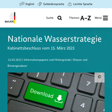
Zum
Zur
Zur
English
Gebärdensprache
Leichte Sprache
Hauptinhalt
Suche
Hauptnavigation
springen
springen
springen
Suche
Themen
Menü
A
bis
Bundesministerium
Z
für
Nationale Wasserstrategie
Umwelt,
Klimaschutz,
Kabinettsbeschluss vom 15. März 2023
Naturschutz
und
15.03.2023
| Informationspapiere und Hintergründe | Wasser und
nukleare
Binnengewässer
Sicherheit
Urh
zum
Bild
anz