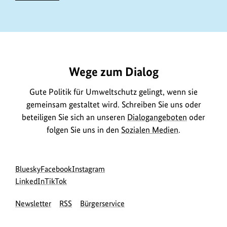
https://www.bundesumweltministerium.de/DL1009
Wege zum Dialog
Gute Politik für Umweltschutz gelingt, wenn sie
gemeinsam gestaltet wird. Schreiben Sie uns oder
beteiligen Sie sich an unseren
Dialogangeboten
oder
folgen Sie uns in den
Sozialen Medien
.
Social
zur
zur
zur
Bluesky
Facebook
Instagram
Media
Bluesky-
zur
zur
Facebook-
Instagram-
LinkedIn
TikTok
Navigation
Seite
LinkedIn-
TikTok-
Seite
Seite
Newsletter
RSS
Bürgerservice
des
Seite
Seite
des
des
BMUKN
des
des
BMUKN
BMUKN