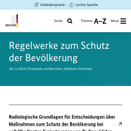
Zum
Zur
Zur
Gebärdensprache
Leichte Sprache
Hauptinhalt
Suche
Hauptnavigation
springen
springen
springen
Suche
Themen
Menü
A
bis
Bundesministerium
Z
für
Regelwerke zum Schutz
Umwelt,
Klimaschutz,
der Bevölkerung
Naturschutz
und
04.11.2024
| Protokolle und Berichte | Nukleare Sicherheit
nukleare
Sicherheit
Radiologische Grundlagen für Entscheidungen über
Maßnahmen zum Schutz der Bevölkerung bei