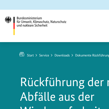
Zum
Zur
Zur
Hauptinhalt
Suche
Hauptnavigation
springen
springen
springen
Bundesministerium
für
Umwelt,
Start
Service
Downloads
Dokumente Rückführung
Klimaschutz,
Naturschutz
und
Rückführung der 
nukleare
Sicherheit
Abfälle aus der