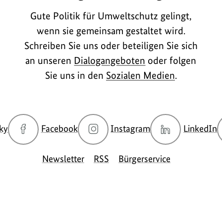
Gute Politik für Umweltschutz gelingt,
wenn sie gemeinsam gestaltet wird.
Schreiben Sie uns oder beteiligen Sie sich
an unseren
Dialogangeboten
oder folgen
Sie uns in den
Sozialen Medien
.
zur
zur
zur
z
ky
Facebook
Instagram
LinkedIn
Bluesky-
Facebook-
Instagram-
L
Seite
Seite
Seite
S
Newsletter
RSS
Bürgerservice
des
des
des
d
BMUKN
BMUKN
BMUKN