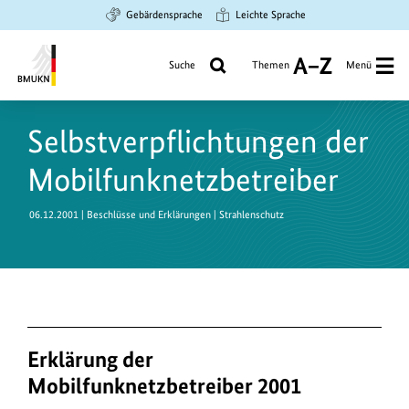
Zum
Zur
Zur
Gebärdensprache
Leichte Sprache
Hauptinhalt
Suche
Hauptnavigation
springen
springen
springen
Suche
Themen
Menü
A
bis
Bundesministerium
Z
für
Selbstverpflichtungen der
Umwelt,
Klimaschutz,
Mobilfunknetzbetreiber
Naturschutz
und
06.12.2001
| Beschlüsse und Erklärungen | Strahlenschutz
nukleare
Sicherheit
Erklärung der
Mobilfunknetzbetreiber 2001