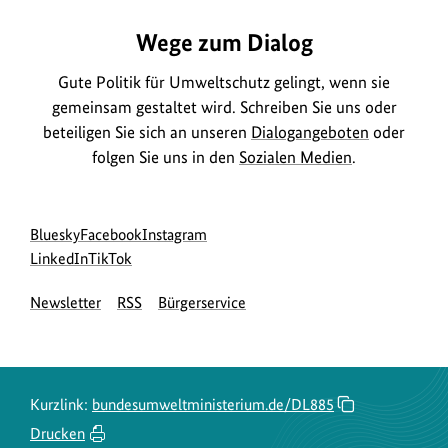
Wege zum Dialog
Gute Politik für Umweltschutz gelingt, wenn sie
gemeinsam gestaltet wird. Schreiben Sie uns oder
beteiligen Sie sich an unseren
Dialogangeboten
oder
folgen Sie uns in den
Sozialen Medien
.
Social
zur
zur
zur
Bluesky
Facebook
Instagram
Media
Bluesky-
zur
zur
Facebook-
Instagram-
LinkedIn
TikTok
Navigation
Seite
LinkedIn-
TikTok-
Seite
Seite
Newsletter
RSS
Bürgerservice
des
Seite
Seite
des
des
BMUKN
des
des
BMUKN
BMUKN
BMUKN
BMUKN
Kurzlink:
bundesumweltministerium.de/DL885
Drucken