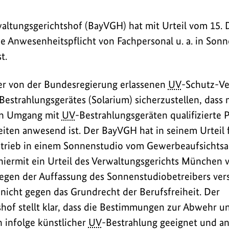
waltungsgerichtshof (BayVGH) hat mit Urteil vom 15.
ie Anwesenheitspflicht von Fachpersonal u. a. in Son
t.
r von der Bundesregierung erlassenen
UV
-Schutz-Ve
Bestrahlungsgerätes (Solarium) sicherzustellen, dass 
en Umgang mit
UV
-Bestrahlungsgeräten qualifizierte
iten anwesend ist. Der BayVGH hat in seinem Urteil fe
trieb in einem Sonnenstudio vom Gewerbeaufsichtsa
hiermit ein Urteil des Verwaltungsgerichts München
gegen der Auffassung des Sonnenstudiobetreibers ver
icht gegen das Grundrecht der Berufsfreiheit. Der
hof stellt klar, dass die Bestimmungen zur Abwehr u
 infolge künstlicher
UV
-Bestrahlung geeignet und a