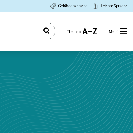
Gebärdensprache
Leichte Sprache
Themen
Menü
Suchen
A
bis
Z