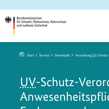
Zum
Zur
Zur
Hauptinhalt
Suche
Hauptnavigation
springen
springen
springen
Bundesministerium
für
Umwelt,
Start
Service
Downloads
Verordnung
UV
-Schutz-
Klimaschutz,
Naturschutz
und
UV
-Schutz-Veror
nukleare
Sicherheit
Anwesenheitspfli