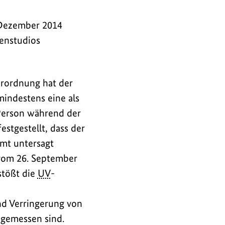
 Dezember 2014
nenstudios
rordnung hat der
mindestens eine als
 Person während der
stgestellt, dass der
mt untersagt
 vom 26. September
stößt die
UV
-
nd Verringerung von
ngemessen sind.