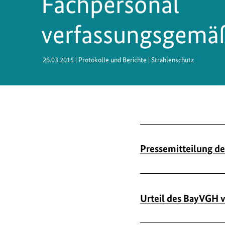
Fachpersonal
verfassungsgemä
26.03.2015
| Protokolle und Berichte | Strahlenschutz
Pressemitteilung d
Urteil des BayVGH 