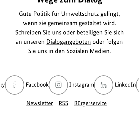
Gute Politik für Umweltschutz gelingt,
wenn sie gemeinsam gestaltet wird.
Schreiben Sie uns oder beteiligen Sie sich
an unseren
Dialogangeboten
oder folgen
Sie uns in den
Sozialen Medien
.
zur
zur
zur
z
ky
Facebook
Instagram
LinkedIn
Bluesky-
Facebook-
Instagram-
L
Seite
Seite
Seite
S
Newsletter
RSS
Bürgerservice
des
des
des
d
BMUKN
BMUKN
BMUKN