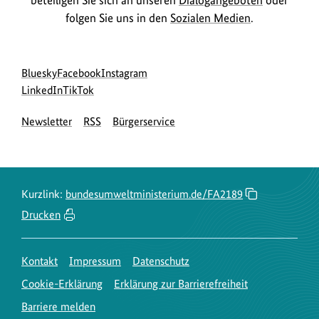
folgen Sie uns in den
Sozialen Medien
.
Social
zur
zur
zur
Bluesky
Facebook
Instagram
Media
Bluesky-
zur
zur
Facebook-
Instagram-
LinkedIn
TikTok
Navigation
Seite
LinkedIn-
TikTok-
Seite
Seite
Newsletter
RSS
Bürgerservice
des
Seite
Seite
des
des
BMUKN
des
des
BMUKN
BMUKN
BMUKN
BMUKN
Kurzlink:
bundesumweltministerium.de/FA2189
Drucken
Kontakt
Impressum
Datenschutz
Cookie-Erklärung
Erklärung zur Barrierefreiheit
Barriere melden