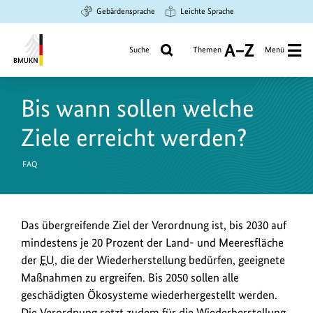
Zum
Zur
Zur
Gebärdensprache
Leichte Sprache
Hauptinhalt
Suche
Hauptnavigation
springen
springen
springen
Suche
Themen
Menü
A
bis
Bundesministerium
Z
für
Bis wann sollen welche
Umwelt,
Klimaschutz,
Ziele erreicht werden?
Naturschutz
und
FAQ
nukleare
Sicherheit
Das übergreifende Ziel der Verordnung ist, bis 2030 auf
mindestens je 20 Prozent der Land- und Meeresfläche
der
EU
, die der Wiederherstellung bedürfen, geeignete
Maßnahmen zu ergreifen. Bis 2050 sollen alle
geschädigten Ökosysteme wiederhergestellt werden.
Die Verordnung setzt zudem für die Wiederherstellung