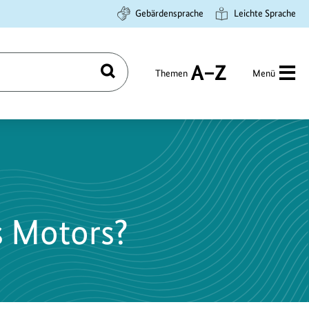
Gebärdensprache
Leichte Sprache
Themen
Menü
Suchen
A
bis
Z
s Motors?