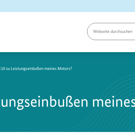
Seite
durchsuchen
E10 zu Leistungseinbußen meines Motors?
stungseinbußen meine