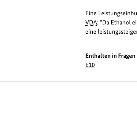
Eine Leistungseinbu
VDA
: "Da Ethanol e
eine leistungssteig
Enthalten in Fragen
E10
https://www.bundesumweltministerium.de/FA