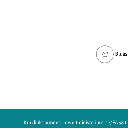
Social
Blues
Media
Navigation
Kurzlink:
bundesumweltministerium.de/FA581