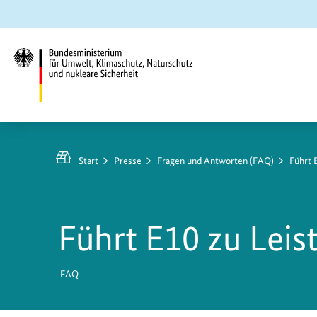
Zum
Zur
Zur
Hauptinhalt
Suche
Hauptnavigation
springen
springen
springen
Bundesministerium
für
Umwelt,
Start
Presse
Fragen und Antworten (FAQ)
Führt 
Klimaschutz,
Naturschutz
und
Führt E10 zu Lei
nukleare
Sicherheit
FAQ