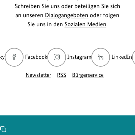
Schreiben Sie uns oder beteiligen Sie sich
an unseren
Dialogangeboten
oder folgen
Sie uns in den
Sozialen Medien
.
zur
zur
zur
z
ky
Facebook
Instagram
LinkedIn
Bluesky-
Facebook-
Instagram-
L
Seite
Seite
Seite
S
Newsletter
RSS
Bürgerservice
des
des
des
d
BMUKN
BMUKN
BMUKN