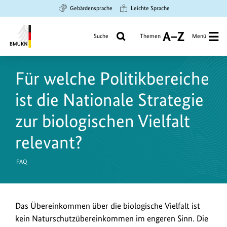
Zum
Zur
Zur
Gebärdensprache
Leichte Sprache
Hauptinhalt
Suche
Hauptnavigation
springen
springen
springen
Suche
Themen
Menü
A
bis
Bundesministerium
Z
für
Für welche Politikbereiche
Umwelt,
Klimaschutz,
ist die Nationale Strategie
Naturschutz
und
zur biologischen Vielfalt
nukleare
relevant?
Sicherheit
FAQ
Das Übereinkommen über die biologische Vielfalt ist
kein Naturschutzübereinkommen im engeren Sinn. Die