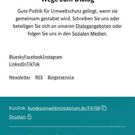
Gute Politik für Umweltschutz gelingt, wenn sie
gemeinsam gestaltet wird. Schreiben Sie uns oder
beteiligen Sie sich an unseren
Dialogangeboten
oder
folgen Sie uns in den
Sozialen Medien
.
Social
zur
zur
zur
Bluesky
Facebook
Instagram
Media
Bluesky-
zur
zur
Facebook-
Instagram-
LinkedIn
TikTok
Navigation
Seite
LinkedIn-
TikTok-
Seite
Seite
Newsletter
RSS
Bürgerservice
des
Seite
Seite
des
des
BMUKN
des
des
BMUKN
BMUKN
BMUKN
BMUKN
Kurzlink:
bundesumweltministerium.de/FA706
Drucken