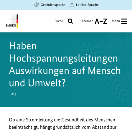
Zum
Zur
Zur
Gebärdensprache
Leichte Sprache
Hauptinhalt
Suche
Hauptnavigation
springen
springen
springen
Suche
Themen
Menü
A
bis
Bundesministerium
Z
für
Haben
Umwelt,
Klimaschutz,
Hochspannungsleitungen
Naturschutz
und
Auswirkungen auf Mensch
nukleare
und Umwelt?
Sicherheit
FAQ
Ob eine Stromleitung die Gesundheit des Menschen
beeinträchtigt, hängt grundsätzlich vom Abstand zur