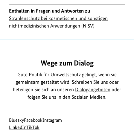
Enthalten in Fragen und Antworten zu
Strahlenschutz bei kosmetischen und sonstigen
nichtmedizinischen Anwendungen (NiSV)
https://www.bundesumweltministerium.de/FA35
Wege zum Dialog
Gute Politik für Umweltschutz gelingt, wenn sie
gemeinsam gestaltet wird. Schreiben Sie uns oder
beteiligen Sie sich an unseren
Dialogangeboten
oder
folgen Sie uns in den
Sozialen Medien
.
Social
zur
zur
zur
Bluesky
Facebook
Instagram
Media
Bluesky-
zur
zur
Facebook-
Instagram-
LinkedIn
TikTok