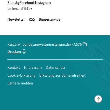
Social
zur
zur
zur
Bluesky
Facebook
Instagram
Media
Bluesky-
zur
zur
Facebook-
Instagram-
LinkedIn
TikTok
Navigation
Seite
LinkedIn-
TikTok-
Seite
Seite
Newsletter
RSS
Bürgerservice
des
Seite
Seite
des
des
BMUKN
des
des
BMUKN
BMUKN
BMUKN
BMUKN
Kurzlink:
bundesumweltministerium.de/FA576
Drucken
Kontakt
Impressum
Datenschutz
Cookie-Erklärung
Erklärung zur Barrierefreiheit
Barriere melden
Gehe
nach
oben