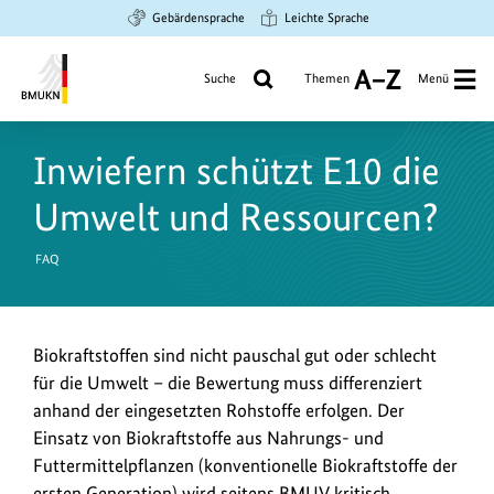
Zum
Zur
Zur
Gebärdensprache
Leichte Sprache
Hauptinhalt
Suche
Hauptnavigation
springen
springen
springen
Suche
Themen
Menü
A
bis
Bundesministerium
Z
für
Inwiefern schützt E10 die
Umwelt,
Klimaschutz,
Umwelt und Ressourcen?
Naturschutz
und
FAQ
nukleare
Sicherheit
Biokraftstoffen sind nicht pauschal gut oder schlecht
für die Umwelt – die Bewertung muss differenziert
anhand der eingesetzten Rohstoffe erfolgen. Der
Einsatz von Biokraftstoffe aus Nahrungs- und
Futtermittelpflanzen (konventionelle Biokraftstoffe der
ersten Generation) wird seitens
BMUV
kritisch