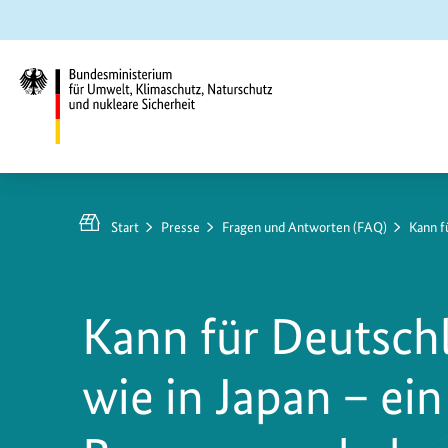
Zum
Zur
Zur
Hauptinhalt
Suche
Hauptnavigation
springen
springen
springen
Bundesministerium
für
Umwelt,
Start
Presse
Fragen und Antworten (FAQ)
Kann f
Klimaschutz,
Naturschutz
und
Kann für Deutsch
nukleare
Sicherheit
wie in Japan – ein