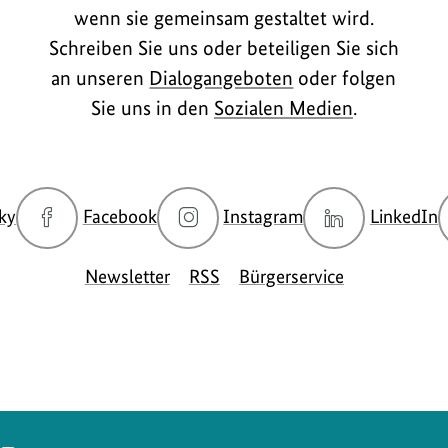
wenn sie gemeinsam gestaltet wird.
Schreiben Sie uns oder beteiligen Sie sich
an unseren
Dialogangeboten
oder folgen
Sie uns in den
Sozialen Medien
.
zur
zur
zur
z
ky
Facebook
Instagram
LinkedIn
Bluesky-
Facebook-
Instagram-
L
Seite
Seite
Seite
S
Newsletter
RSS
Bürgerservice
des
des
des
d
BMUKN
BMUKN
BMUKN