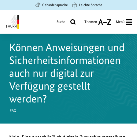
Zum
Zur
Zur
Gebärdensprache
Leichte Sprache
Hauptinhalt
Suche
Hauptnavigation
springen
springen
springen
Suche
Themen
Menü
A
bis
Bundesministerium
Z
für
Können Anweisungen und
Umwelt,
Klimaschutz,
Sicherheitsinformationen
Naturschutz
und
auch nur digital zur
nukleare
Verfügung gestellt
Sicherheit
werden?
FAQ