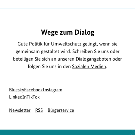
https://www.bundesumweltministerium.de/FA2290
Wege zum Dialog
Gute Politik für Umweltschutz gelingt, wenn sie
gemeinsam gestaltet wird. Schreiben Sie uns oder
beteiligen Sie sich an unseren
Dialogangeboten
oder
folgen Sie uns in den
Sozialen Medien
.
Social
zur
zur
zur
Bluesky
Facebook
Instagram
Media
Bluesky-
zur
zur
Facebook-
Instagram-
LinkedIn
TikTok
Navigation
Seite
LinkedIn-
TikTok-
Seite
Seite
Newsletter
RSS
Bürgerservice
des
Seite
Seite
des
des
BMUKN
des
des
BMUKN
BMUKN
BMUKN
BMUKN