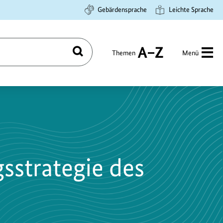
Gebärdensprache
Leichte Sprache
Themen
Menü
Suchen
A
bis
Z
sstrategie des