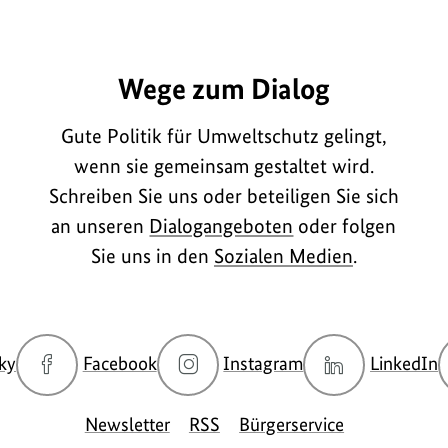
A2035
Wege zum Dialog
Gute Politik für Umweltschutz gelingt,
wenn sie gemeinsam gestaltet wird.
Schreiben Sie uns oder beteiligen Sie sich
an unseren
Dialogangeboten
oder folgen
Sie uns in den
Sozialen Medien
.
zur
zur
zur
z
ky
Facebook
Instagram
LinkedIn
Bluesky-
Facebook-
Instagram-
L
Seite
Seite
Seite
S
Newsletter
RSS
Bürgerservice
des
des
des
d