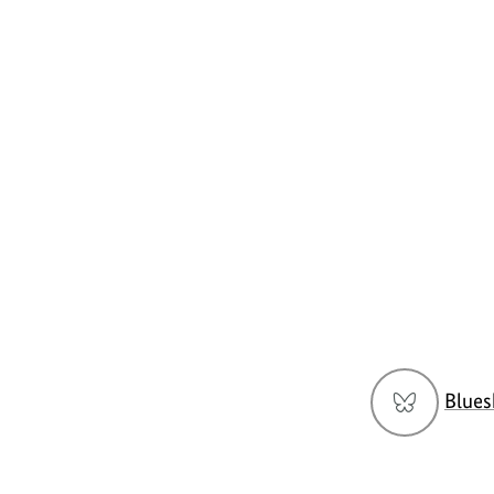
https://www.bundesumweltministerium.de/F
Social
Blues
Media
Navigation