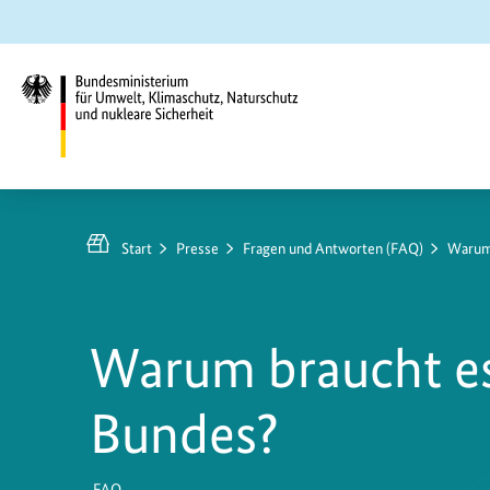
Zum
Zur
Zur
Hauptinhalt
Suche
Hauptnavigation
springen
springen
springen
Bundesministerium
für
Umwelt,
Start
Presse
Fragen und Antworten (FAQ)
Warum 
Klimaschutz,
Naturschutz
und
Warum braucht es
nukleare
Sicherheit
Bundes?
FAQ