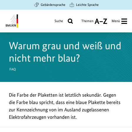
Zum
Zur
Zur
Gebärdensprache
Leichte Sprache
Hauptinhalt
Suche
Hauptnavigation
springen
springen
springen
Suche
Themen
Menü
A
bis
Bundesministerium
Z
für
Warum grau und weiß und
Umwelt,
Klimaschutz,
nicht mehr blau?
Naturschutz
und
FAQ
nukleare
Sicherheit
Die Farbe der Plaketten ist letztlich sekundär. Gegen
die Farbe blau spricht, dass eine blaue Plakette bereits
zur Kennzeichnung von im Ausland zugelassenen
Elektrofahrzeugen vorhanden ist.
https://www.bundesumweltministerium.de/FA498