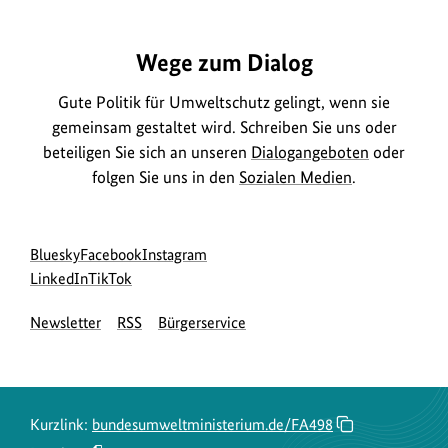
Wege zum Dialog
Gute Politik für Umweltschutz gelingt, wenn sie
gemeinsam gestaltet wird. Schreiben Sie uns oder
beteiligen Sie sich an unseren
Dialogangeboten
oder
folgen Sie uns in den
Sozialen Medien
.
Social
zur
zur
zur
Bluesky
Facebook
Instagram
Media
Bluesky-
zur
zur
Facebook-
Instagram-
LinkedIn
TikTok
Navigation
Seite
LinkedIn-
TikTok-
Seite
Seite
Newsletter
RSS
Bürgerservice
des
Seite
Seite
des
des
BMUKN
des
des
BMUKN
BMUKN
BMUKN
BMUKN
Kurzlink:
bundesumweltministerium.de/FA498