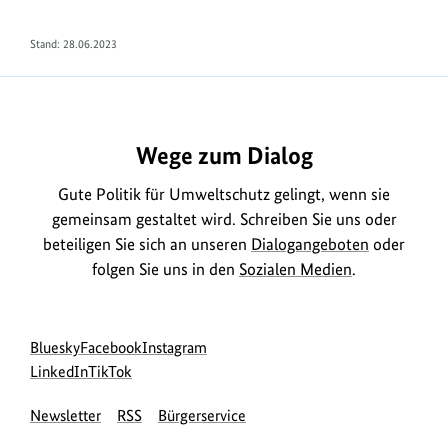
Stand:
28.06.2023
https://www.bundesumweltministerium.de/FA1690
Wege zum Dialog
Gute Politik für Umweltschutz gelingt, wenn sie
gemeinsam gestaltet wird. Schreiben Sie uns oder
beteiligen Sie sich an unseren
Dialogangeboten
oder
folgen Sie uns in den
Sozialen Medien
.
Social
zur
zur
zur
Bluesky
Facebook
Instagram
Media
Bluesky-
zur
zur
Facebook-
Instagram-
LinkedIn
TikTok
Navigation
Seite
LinkedIn-
TikTok-
Seite
Seite
Newsletter
RSS
Bürgerservice
des
Seite
Seite
des
des
BMUKN
des
des
BMUKN
BMUKN