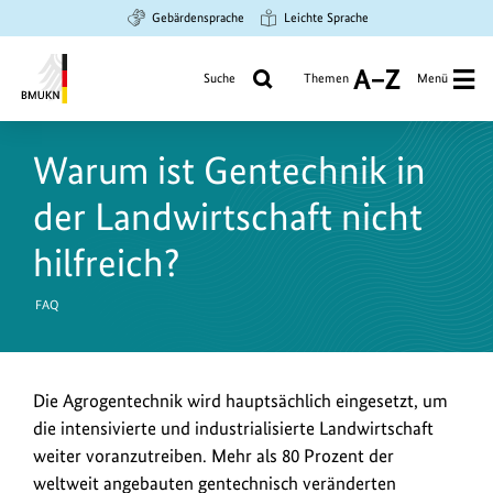
Zum
Zur
Zur
Gebärdensprache
Leichte Sprache
Hauptinhalt
Suche
Hauptnavigation
springen
springen
springen
Suche
Themen
Menü
A
bis
Bundesministerium
Z
für
Warum ist Gentechnik in
Umwelt,
Klimaschutz,
der Landwirtschaft nicht
Naturschutz
und
hilfreich?
nukleare
Sicherheit
FAQ
Die Agrogentechnik wird hauptsächlich eingesetzt, um
die intensivierte und industrialisierte Landwirtschaft
weiter voranzutreiben. Mehr als 80 Prozent der
weltweit angebauten gentechnisch veränderten