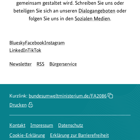
gemeinsam gestaltet wird. Schreiben Sie uns oder
beteiligen Sie sich an unseren
Dialogangeboten
oder
folgen Sie uns in den
Sozialen Medien
.
Social
zur
zur
zur
Bluesky
Facebook
Instagram
Media
Bluesky-
zur
zur
Facebook-
Instagram-
LinkedIn
TikTok
Navigation
Seite
LinkedIn-
TikTok-
Seite
Seite
Newsletter
RSS
Bürgerservice
des
Seite
Seite
des
des
BMUKN
des
des
BMUKN
BMUKN
BMUKN
BMUKN
Kurzlink:
bundesumweltministerium.de/FA2086
Drucken
Kontakt
Impressum
Datenschutz
Cookie-Erklärung
Erklärung zur Barrierefreiheit