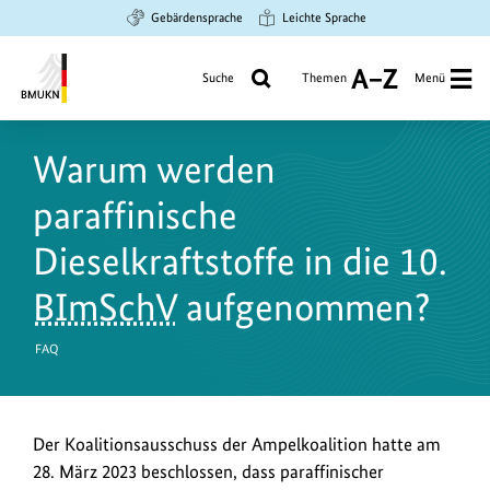
Zum
Zur
Zur
Gebärdensprache
Leichte Sprache
Hauptinhalt
Suche
Hauptnavigation
springen
springen
springen
Suche
Themen
Menü
A
bis
Bundesministerium
Z
für
Warum werden
Umwelt,
Klimaschutz,
paraffinische
Naturschutz
und
Dieselkraftstoffe in die 10.
nukleare
BImSchV
aufgenommen?
Sicherheit
FAQ
Der Koalitionsausschuss der Ampelkoalition hatte am
28. März 2023 beschlossen, dass paraffinischer