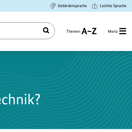
Gebärdensprache
Leichte Sprache
Themen
Menü
Suchen
A
bis
Z
echnik?