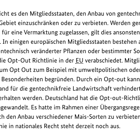
cht es den Mitgliedsstaaten, den Anbau von gentech
Gebiet einzuschränken oder zu verbieten. Werden ge
 für eine Vermarktung zugelassen, gilt dies ansonste
 In einigen europäischen Mitgliedsstaaten bestehen 
ntechnisch veränderter Pflanzen oder bestimmter So
ie Opt-Out Richtlinie in der
EU
verabschiedet. Mitgl
zum Opt Out zum Beispiel mit umweltpolitischen ode
Besonderheiten begründen. Durch ein Opt-out kann 
d für die gentechnikfreie Landwirtschaft verhindert
 erhalten werden. Deutschland hat die Opt-out-Richtli
gewandelt. Es hatte im Rahmen einer Übergangsrege
ch den Anbau verschiedener Mais-Sorten zu verbiete
ie in nationales Recht steht derzeit noch aus.