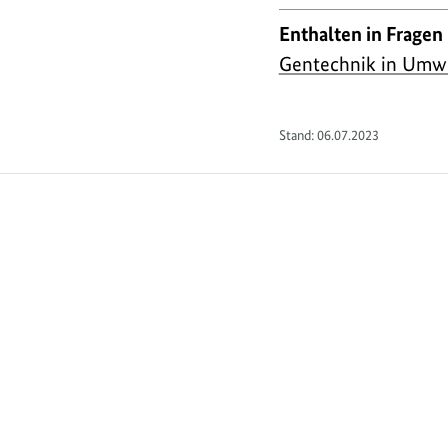
Enthalten in Fragen
Gentechnik in Umwe
Stand:
06.07.2023
https://www.bundesumweltministerium.de/F