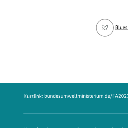
Social
Blues
Media
Navigation
Kurzlink:
bundesumweltministerium.de/FA202