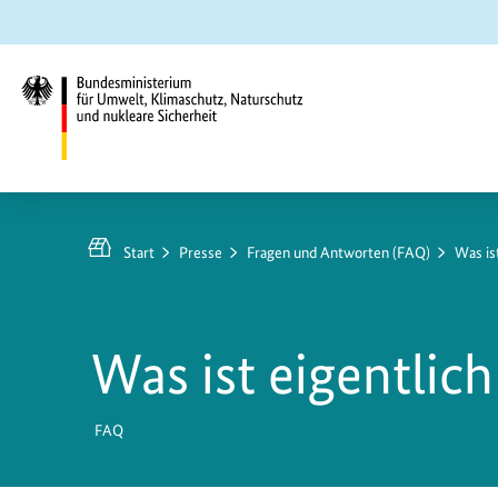
Zum
Zur
Zur
Hauptinhalt
Suche
Hauptnavigation
springen
springen
springen
Bundesministerium
für
Umwelt,
Start
Presse
Fragen und Antworten (FAQ)
Was is
Klimaschutz,
Naturschutz
und
Was ist eigentlic
nukleare
Sicherheit
FAQ