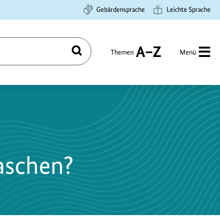
Gebärdensprache
Leichte Sprache
Themen
Menü
Suchen
A
bis
Z
aschen?