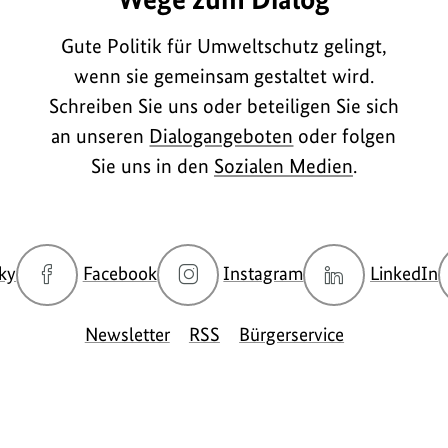
Gute Politik für Umweltschutz gelingt,
wenn sie gemeinsam gestaltet wird.
Schreiben Sie uns oder beteiligen Sie sich
an unseren
Dialogangeboten
oder folgen
Sie uns in den
Sozialen Medien
.
zur
zur
zur
z
ky
Facebook
Instagram
LinkedIn
Bluesky-
Facebook-
Instagram-
L
Seite
Seite
Seite
S
Newsletter
RSS
Bürgerservice
des
des
des
d
BMUKN
BMUKN
BMUKN