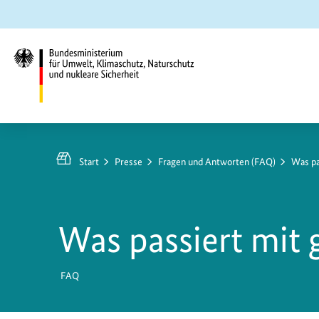
Zum
Zur
Zur
Hauptinhalt
Suche
Hauptnavigation
springen
springen
springen
Bundesministerium
für
Umwelt,
Start
Presse
Fragen und Antworten (FAQ)
Was pa
Klimaschutz,
Naturschutz
und
Was passiert mit
nukleare
Sicherheit
FAQ